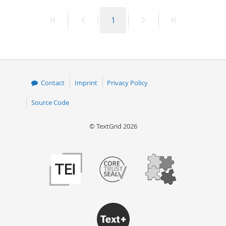
First
Previous
Page
Next
Last
1
page
page
page
page
Contact
Imprint
Privacy Policy
Source Code
© TextGrid 2026