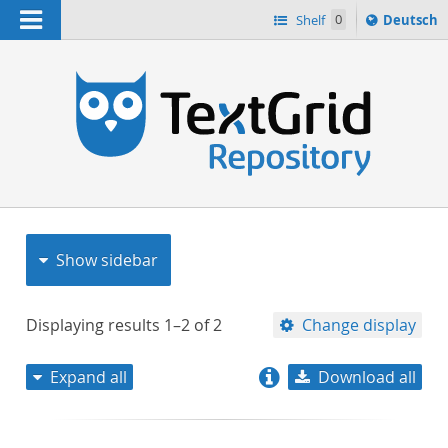
Navigation
Sprache
Shelf
0
Deutsch
ï¿½ndern
nach
h
Show sidebar
Displaying results
1–2
of
2
Change display
Expand all
Download all
relevance