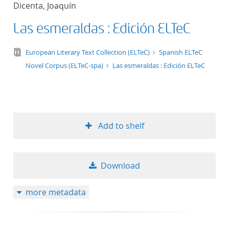
Dicenta, Joaquín
title ascending
Las esmeraldas : Edición ELTeC
title descending
text/tg.edition+tg.aggregation+xml
European Literary Text Collection (ELTeC)
Spanish ELTeC
format ascending
Novel Corpus (ELTeC-spa)
Las esmeraldas : Edición ELTeC
format descendin
publication date 
Add to shelf
publication date 
Download
10
more metadata
20