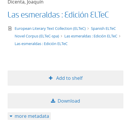
Dicenta, Joaquín
50
Las esmeraldas : Edición ELTeC
text/xml
European Literary Text Collection (ELTeC)
Spanish ELTeC
Novel Corpus (ELTeC-spa)
Las esmeraldas : Edición ELTeC
Las esmeraldas : Edición ELTeC
Add to shelf
Download
more metadata