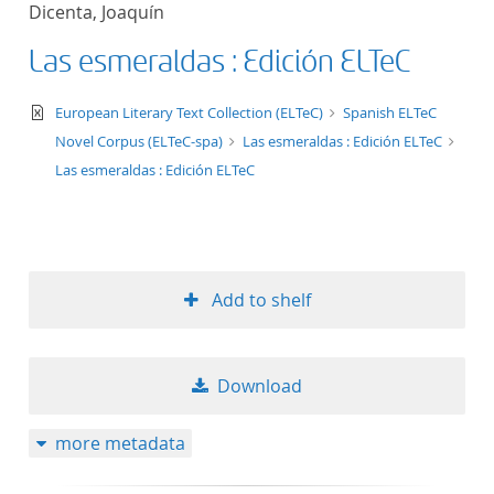
Dicenta, Joaquín
title ascending
Las esmeraldas : Edición ELTeC
title descending
text/xml
European Literary Text Collection (ELTeC)
Spanish ELTeC
format ascending
Novel Corpus (ELTeC-spa)
Las esmeraldas : Edición ELTeC
Las esmeraldas : Edición ELTeC
format descendin
publication date 
Add to shelf
publication date 
Download
10
more metadata
20