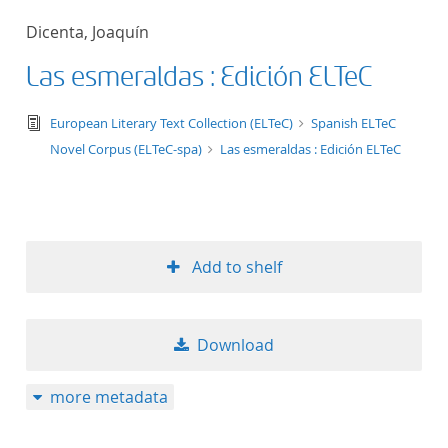
50
Dicenta, Joaquín
Las esmeraldas : Edición ELTeC
text/tg.edition+tg.aggregation+xml
European Literary Text Collection (ELTeC)
Spanish ELTeC
Novel Corpus (ELTeC-spa)
Las esmeraldas : Edición ELTeC
Add to shelf
Download
more metadata