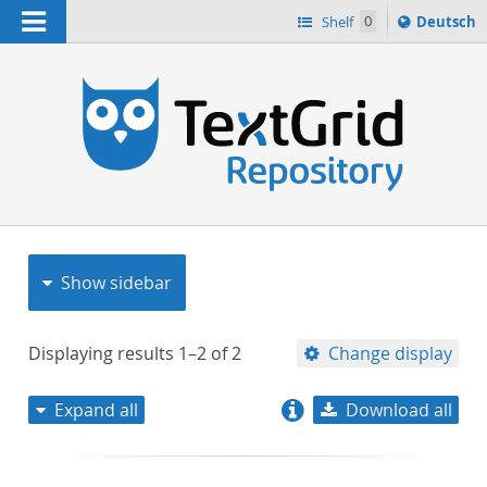
Navigation
Sprache
Shelf
0
Deutsch
ï¿½ndern
nach
h
Show sidebar
Displaying results
1–2
of
2
Change display
Expand all
Download all
relevance