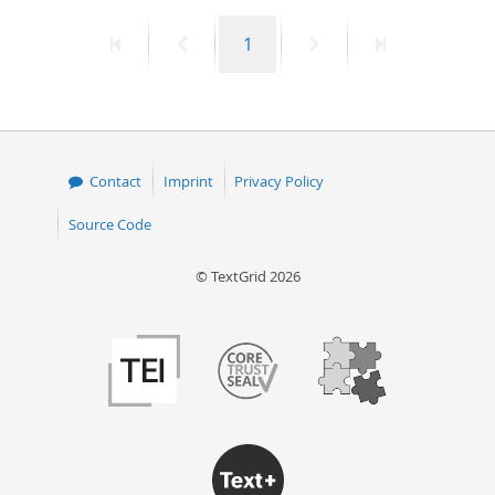
First
Previous
Page
Next
Last
1
page
page
page
page
Contact
Imprint
Privacy Policy
Source Code
© TextGrid 2026