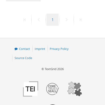
50
First
Previous
Page
Next
Last
1
page
page
page
page
Contact
Imprint
Privacy Policy
Source Code
© TextGrid 2026