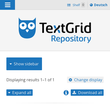
Navigation
Sprache
Shelf
0
Deutsch
ï¿½ndern
nach
h
Show sidebar
Displaying results
1–1
of
1
Change display
Expand all
Download all
relevance