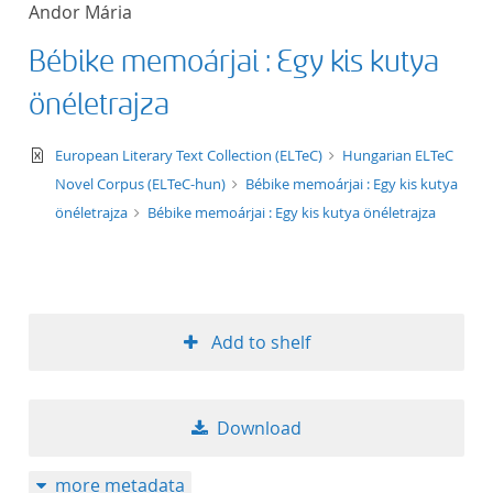
Andor Mária
title ascending
Bébike memoárjai : Egy kis kutya
title descending
önéletrajza
format ascending
text/xml
European Literary Text Collection (ELTeC)
Hungarian ELTeC
Novel Corpus (ELTeC-hun)
Bébike memoárjai : Egy kis kutya
format descendin
önéletrajza
Bébike memoárjai : Egy kis kutya önéletrajza
publication date 
publication date 
Add to shelf
10
Download
20
more metadata