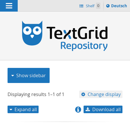
Navigation
Sprache
Shelf
0
Deutsch
ï¿½ndern
nach
h
Show sidebar
Displaying results
1–1
of
1
Change display
Expand all
Download all
relevance