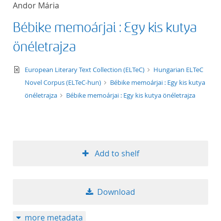
Andor Mária
title ascending
Bébike memoárjai : Egy kis kutya
title descending
önéletrajza
format ascending
text/xml
European Literary Text Collection (ELTeC)
Hungarian ELTeC
Novel Corpus (ELTeC-hun)
Bébike memoárjai : Egy kis kutya
format descendin
önéletrajza
Bébike memoárjai : Egy kis kutya önéletrajza
publication date 
publication date 
Add to shelf
10
Download
20
more metadata