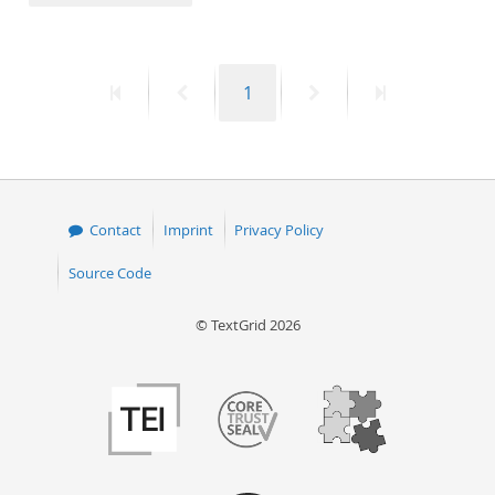
50
First
Previous
Page
Next
Last
1
page
page
page
page
Contact
Imprint
Privacy Policy
Source Code
© TextGrid 2026