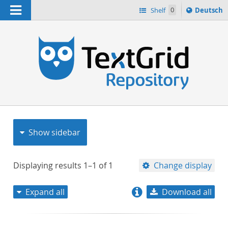
Navigation
Sprache
Shelf
0
Deutsch
ï¿½ndern
nach
h
Show sidebar
Displaying results
1–1
of
1
Change display
Expand all
Download all
relevance