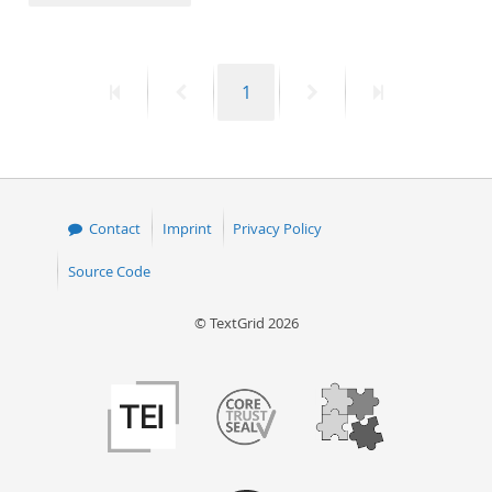
50
First
Previous
Page
Next
Last
1
page
page
page
page
Contact
Imprint
Privacy Policy
Source Code
© TextGrid 2026