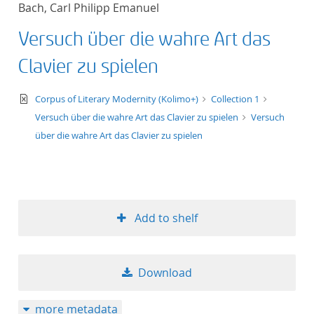
Bach, Carl Philipp Emanuel
title ascending
Versuch über die wahre Art das
title descending
Clavier zu spielen
format ascending
text/xml
Corpus of Literary Modernity (Kolimo+)
Collection 1
Versuch über die wahre Art das Clavier zu spielen
Versuch
format descendin
über die wahre Art das Clavier zu spielen
publication date 
publication date 
Add to shelf
10
Download
20
more metadata