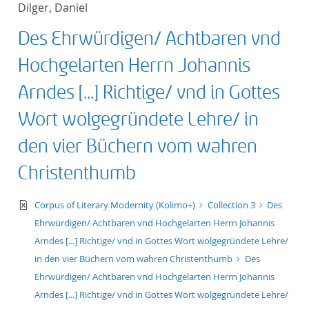
Dilger, Daniel
title ascending
Des Ehrwürdigen/ Achtbaren vnd
title descending
Hochgelarten Herrn Johannis
format ascending
Arndes [...] Richtige/ vnd in Gottes
Wort wolgegründete Lehre/ in
format descendin
den vier Büchern vom wahren
publication date 
Christenthumb
publication date 
text/xml
Corpus of Literary Modernity (Kolimo+)
Collection 3
Des
Ehrwürdigen/ Achtbaren vnd Hochgelarten Herrn Johannis
Arndes [...] Richtige/ vnd in Gottes Wort wolgegründete Lehre/
10
in den vier Büchern vom wahren Christenthumb
Des
Ehrwürdigen/ Achtbaren vnd Hochgelarten Herrn Johannis
20
Arndes [...] Richtige/ vnd in Gottes Wort wolgegründete Lehre/