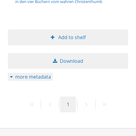
in den vier Büchern vom wahren Christenthumb
50
Add to shelf
Download
more metadata
First
Previous
Page
Next
Last
1
page
page
page
page