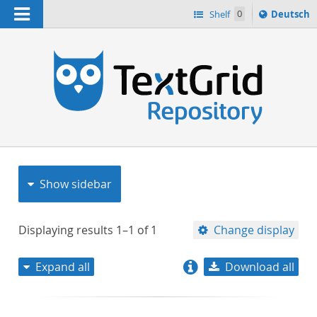
Navigation
Sprache
Shelf
0
Deutsch
ï¿½ndern
nach
h
Show sidebar
Displaying results
1–1
of
1
Change display
Expand all
Download all
relevance