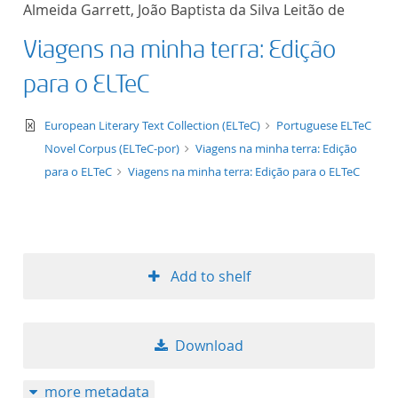
Almeida Garrett, João Baptista da Silva Leitão de
title ascending
Viagens na minha terra: Edição
title descending
para o ELTeC
format ascending
text/xml
European Literary Text Collection (ELTeC)
Portuguese ELTeC
Novel Corpus (ELTeC-por)
Viagens na minha terra: Edição
format descendin
para o ELTeC
Viagens na minha terra: Edição para o ELTeC
publication date 
publication date 
Add to shelf
10
Download
20
more metadata