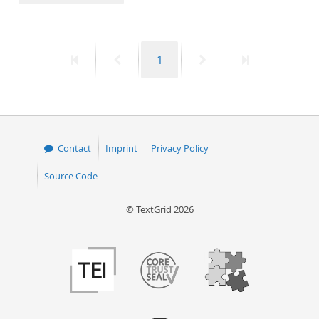
50
First
Previous
Page
Next
Last
1
page
page
page
page
Contact
Imprint
Privacy Policy
Source Code
© TextGrid 2026