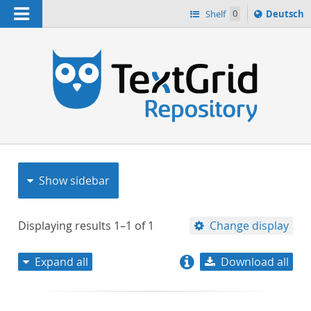
Navigation
Sprache
Shelf
0
Deutsch
ï¿½ndern
nach
h
Show sidebar
Displaying results
1–1
of
1
Change display
Expand all
Download all
relevance