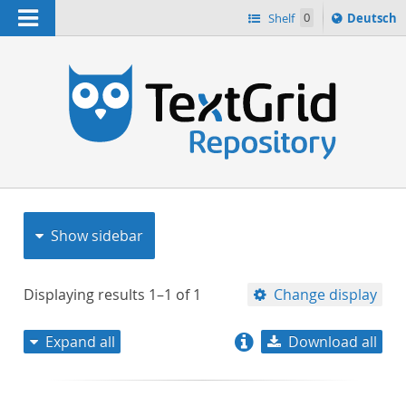
Navigation
Sprache
Shelf
0
Deutsch
ï¿½ndern
nach
h
Show sidebar
Displaying results
1–1
of
1
Change display
Expand all
Download all
relevance