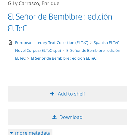
Gil y Carrasco, Enrique
title ascending
El Señor de Bembibre : edición
title descending
ELTeC
format ascending
text/xml
European Literary Text Collection (ELTeC)
Spanish ELTeC
Novel Corpus (ELTeC-spa)
El Señor de Bembibre : edición
format descendin
ELTeC
El Señor de Bembibre : edición ELTeC
publication date 
publication date 
Add to shelf
10
Download
20
more metadata