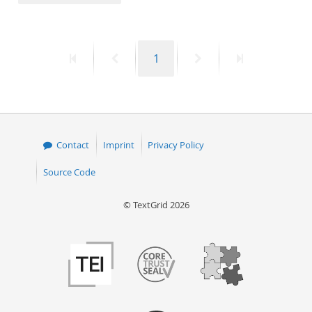
50
First
Previous
Page
Next
Last
1
page
page
page
page
Contact
Imprint
Privacy Policy
Source Code
© TextGrid 2026