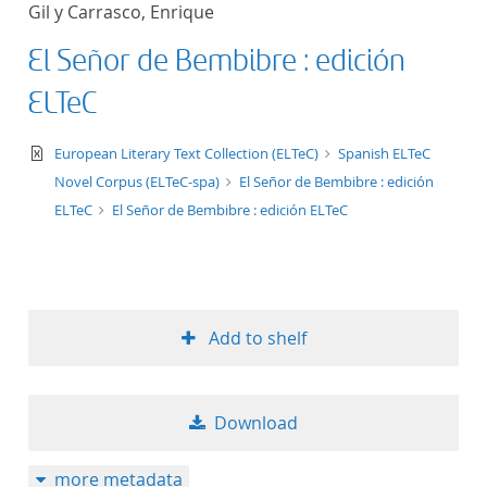
Gil y Carrasco, Enrique
title ascending
El Señor de Bembibre : edición
title descending
ELTeC
format ascending
text/xml
European Literary Text Collection (ELTeC)
Spanish ELTeC
Novel Corpus (ELTeC-spa)
El Señor de Bembibre : edición
format descendin
ELTeC
El Señor de Bembibre : edición ELTeC
publication date 
publication date 
Add to shelf
10
Download
20
more metadata