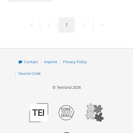
50
First
Previous
Page
Next
Last
1
page
page
page
page
Contact
Imprint
Privacy Policy
Source Code
© TextGrid 2026