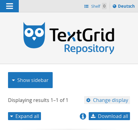
Navigation
Sprache
Shelf
0
Deutsch
ï¿½ndern
nach
h
Show sidebar
Displaying results
1–1
of
1
Change display
Expand all
Download all
relevance