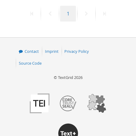
50
First
Previous
Page
Next
Last
1
page
page
page
page
Contact
Imprint
Privacy Policy
Source Code
© TextGrid 2026