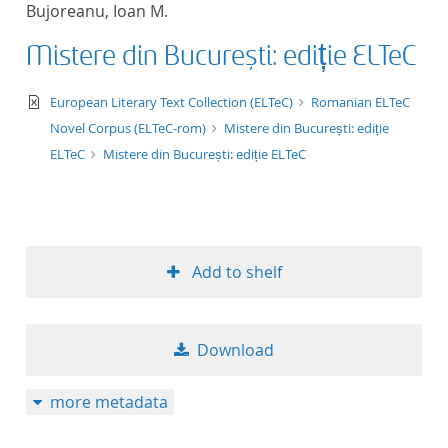
Bujoreanu, Ioan M.
title ascending
Mistere din București: ediție ELTeC
title descending
text/xml
European Literary Text Collection (ELTeC)
Romanian ELTeC
format ascending
Novel Corpus (ELTeC-rom)
Mistere din București: ediție
ELTeC
Mistere din București: ediție ELTeC
format descendin
publication date 
Add to shelf
publication date 
Download
10
more metadata
20