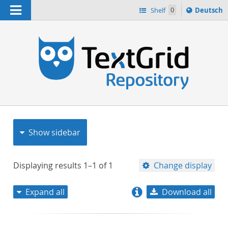
Navigation
Sprache
Shelf
0
Deutsch
ï¿½ndern
nach
h
Show sidebar
Displaying results
1–1
of
1
Change display
Expand all
Download all
relevance