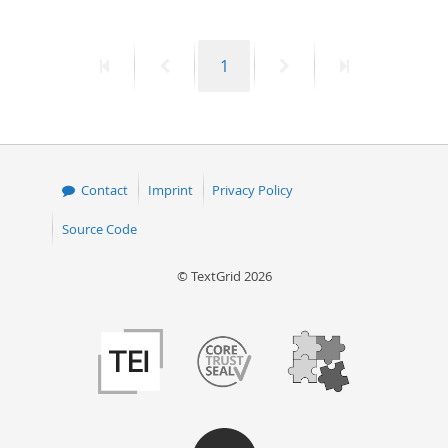
First
Previous
Page
Next
Last
1
page
page
page
page
Contact
Imprint
Privacy Policy
Source Code
© TextGrid 2026