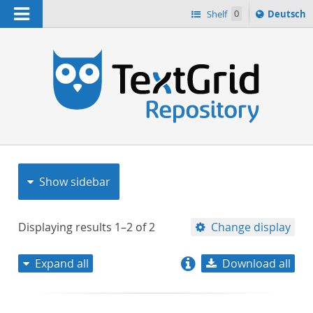
Navigation
Sprache
Shelf
0
Deutsch
ï¿½ndern
nach
h
Show sidebar
Displaying results
1–2
of
2
Change display
Expand all
Download all
relevance