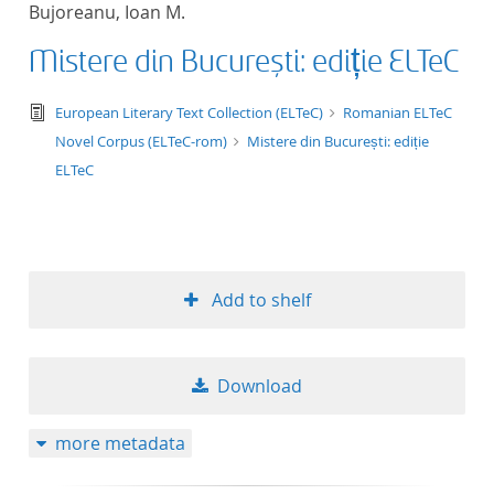
Bujoreanu, Ioan M.
title ascending
Mistere din București: ediție ELTeC
title descending
text/tg.edition+tg.aggregation+xml
European Literary Text Collection (ELTeC)
Romanian ELTeC
format ascending
Novel Corpus (ELTeC-rom)
Mistere din București: ediție
ELTeC
format descendin
publication date 
Add to shelf
publication date 
Download
10
more metadata
20