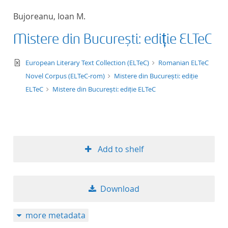
50
Bujoreanu, Ioan M.
Mistere din București: ediție ELTeC
text/xml
European Literary Text Collection (ELTeC)
Romanian ELTeC
Novel Corpus (ELTeC-rom)
Mistere din București: ediție
ELTeC
Mistere din București: ediție ELTeC
Add to shelf
Download
more metadata