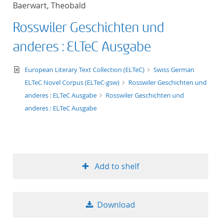
Baerwart, Theobald
title ascending
Rosswiler Geschichten und
title descending
anderes : ELTeC Ausgabe
format ascending
text/xml
European Literary Text Collection (ELTeC)
Swiss German
ELTeC Novel Corpus (ELTeC-gsw)
Rosswiler Geschichten und
format descendin
anderes : ELTeC Ausgabe
Rosswiler Geschichten und
anderes : ELTeC Ausgabe
publication date 
publication date 
Add to shelf
10
Download
20