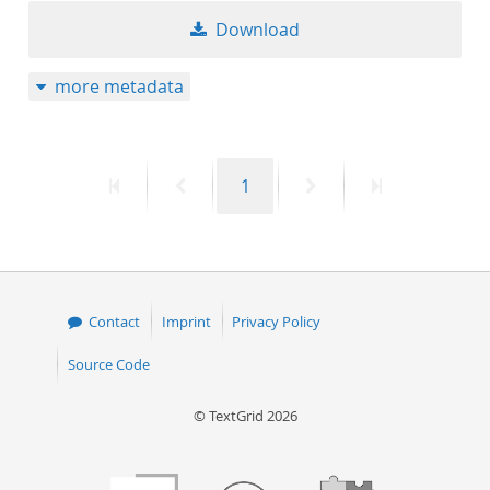
Download
more metadata
First
Previous
Page
Next
Last
1
page
page
page
page
Contact
Imprint
Privacy Policy
Source Code
© TextGrid 2026