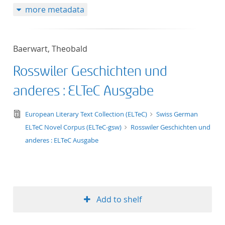
more metadata
50
Baerwart, Theobald
Rosswiler Geschichten und
anderes : ELTeC Ausgabe
text/tg.edition+tg.aggregation+xml
European Literary Text Collection (ELTeC)
Swiss German
ELTeC Novel Corpus (ELTeC-gsw)
Rosswiler Geschichten und
anderes : ELTeC Ausgabe
Add to shelf