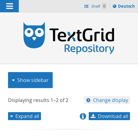
Navigation
Sprache
Shelf
0
Deutsch
ï¿½ndern
nach
h
Show sidebar
Displaying results
1–2
of
2
Change display
Expand all
Download all
relevance