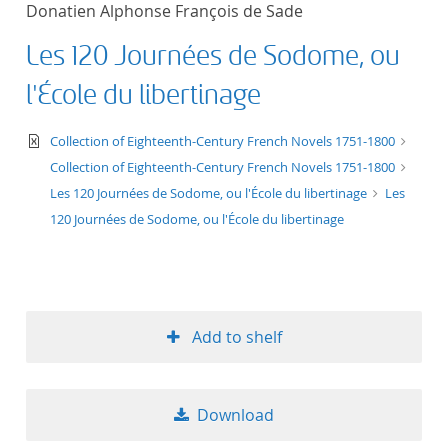
Donatien Alphonse François de Sade
title ascending
Les 120 Journées de Sodome, ou
title descending
l'École du libertinage
format ascending
text/xml
Collection of Eighteenth-Century French Novels 1751-1800
Collection of Eighteenth-Century French Novels 1751-1800
format descendin
Les 120 Journées de Sodome, ou l'École du libertinage
Les
120 Journées de Sodome, ou l'École du libertinage
publication date 
publication date 
Add to shelf
10
Download
20