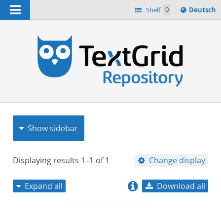
Navigation
Sprache
Shelf
0
Deutsch
ï¿½ndern
nach
h
Show sidebar
Displaying results
1–1
of
1
Change display
Expand all
Download all
relevance