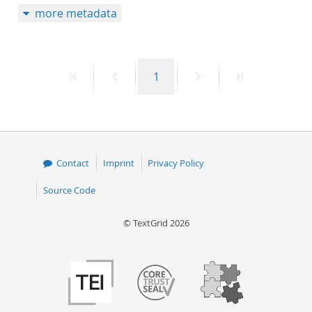
more metadata
50
First
Previous
Page
Next
Last
1
page
page
page
page
Contact
Imprint
Privacy Policy
Source Code
© TextGrid 2026