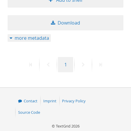
Add to shelf
Download
more metadata
First
Previous
Page
Next
Last
1
page
page
page
page
Contact
Imprint
Privacy Policy
Source Code
© TextGrid 2026