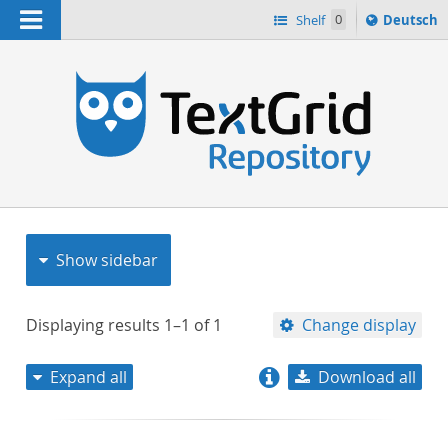
Navigation
Sprache
Shelf
0
Deutsch
ï¿½ndern
nach
h
Show sidebar
Displaying results
1–1
of
1
Change display
Expand all
Download all
relevance