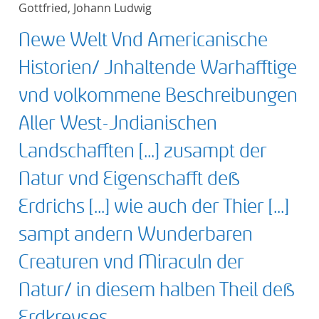
Gottfried, Johann Ludwig
title ascending
Newe Welt Vnd Americanische
title descending
Historien/ Jnhaltende Warhafftige
format ascending
vnd volkommene Beschreibungen
Aller West-Jndianischen
format descendin
Landschafften [...] zusampt der
publication date 
Natur vnd Eigenschafft deß
publication date 
Erdrichs [...] wie auch der Thier [...]
sampt andern Wunderbaren
Creaturen vnd Miraculn der
10
Natur/ in diesem halben Theil deß
20
Erdkreyses