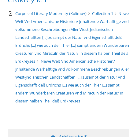
50
text/xml
Corpus of Literary Modernity (Kolimo+)
Collection 1
Newe
Welt Vnd Americanische Historien/ Jnhaltende Warhafftige vnd
volkommene Beschreibungen Aller West-Jndianischen
Landschafften [...] zusampt der Natur vnd Eigenschafft deß
Erdrichs [...] wie auch der Thier [...] sampt andern Wunderbaren
Creaturen vnd Miraculn der Natur/ in diesem halben Theil deß
Erdkreyses
Newe Welt Vnd Americanische Historien/
Jnhaltende Warhafftige vnd volkommene Beschreibungen Aller
West-Jndianischen Landschafften [...] zusampt der Natur vnd
Eigenschafft deß Erdrichs [...] wie auch der Thier [...] sampt
andern Wunderbaren Creaturen vnd Miraculn der Natur/ in
diesem halben Theil deß Erdkreyses