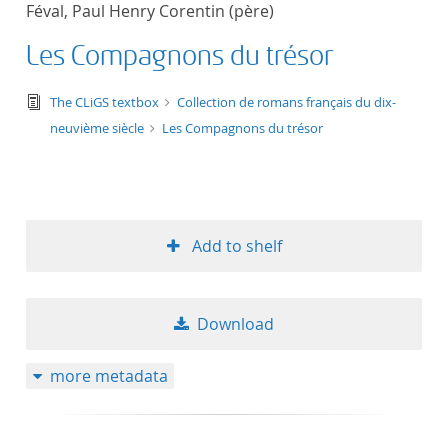
Féval, Paul Henry Corentin (père)
title ascending
Les Compagnons du trésor
title descending
text/tg.edition+tg.aggregation+xml
The CLiGS textbox
Collection de romans français du dix-
format ascending
neuvième siècle
Les Compagnons du trésor
format descendin
publication date 
Add to shelf
publication date 
Download
10
more metadata
20