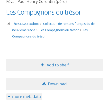
Féval, Paul Henry Corentin (père)
50
Les Compagnons du trésor
text/xml
The CLiGS textbox
Collection de romans français du dix-
neuvième siècle
Les Compagnons du trésor
Les
Compagnons du trésor
Add to shelf
Download
more metadata