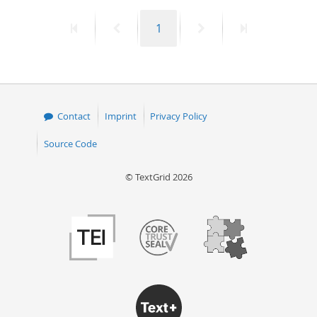
First
Previous
Page
Next
Last
1
page
page
page
page
Contact
Imprint
Privacy Policy
Source Code
© TextGrid 2026