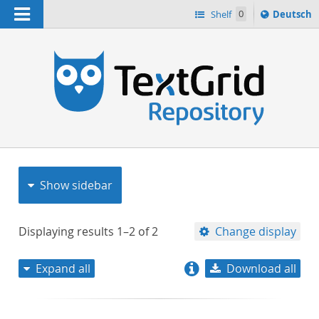
Navigation
Sprache
Shelf
0
Deutsch
ï¿½ndern
nach
h
Show sidebar
Displaying results
1–2
of
2
Change display
Expand all
Download all
relevance