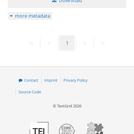
Download
more metadata
First
Previous
Page
Next
Last
1
page
page
page
page
Contact
Imprint
Privacy Policy
Source Code
© TextGrid 2026