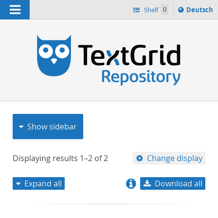
Navigation
Sprache
Shelf
0
Deutsch
ï¿½ndern
nach
h
Show sidebar
Displaying results
1–2
of
2
Change display
Expand all
Download all
relevance