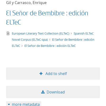
Gil y Carrasco, Enrique
title ascending
El Señor de Bembibre : edición
title descending
ELTeC
format ascending
text/xml
European Literary Text Collection (ELTeC)
Spanish ELTeC
Novel Corpus (ELTeC-spa)
El Señor de Bembibre : edición
format descendin
ELTeC
El Señor de Bembibre : edición ELTeC
publication date 
publication date 
Add to shelf
10
Download
20
more metadata