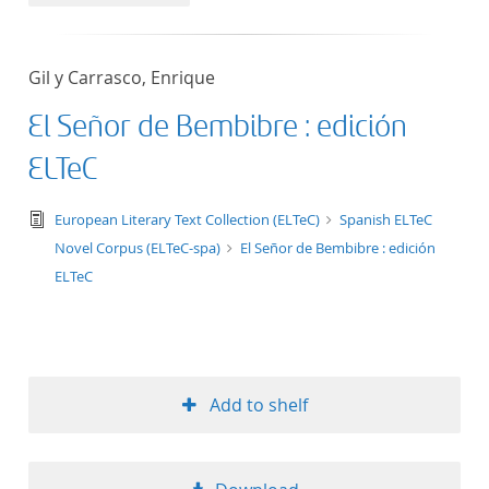
50
Gil y Carrasco, Enrique
El Señor de Bembibre : edición
ELTeC
text/tg.edition+tg.aggregation+xml
European Literary Text Collection (ELTeC)
Spanish ELTeC
Novel Corpus (ELTeC-spa)
El Señor de Bembibre : edición
ELTeC
Add to shelf