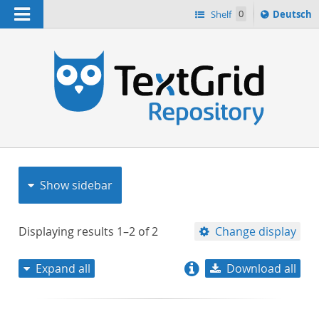
Navigation
Sprache
Shelf
0
Deutsch
ï¿½ndern
nach
h
Show sidebar
Displaying results
1–2
of
2
Change display
Expand all
Download all
relevance