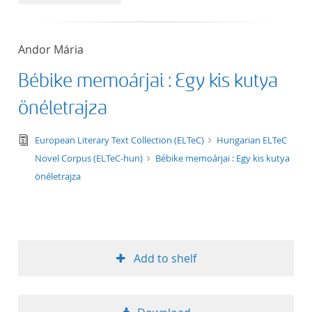
50
Andor Mária
Bébike memoárjai : Egy kis kutya
önéletrajza
text/tg.edition+tg.aggregation+xml
European Literary Text Collection (ELTeC)
Hungarian ELTeC
Novel Corpus (ELTeC-hun)
Bébike memoárjai : Egy kis kutya
önéletrajza
Add to shelf