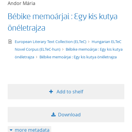
Andor Mária
title ascending
Bébike memoárjai : Egy kis kutya
title descending
önéletrajza
format ascending
text/xml
European Literary Text Collection (ELTeC)
Hungarian ELTeC
Novel Corpus (ELTeC-hun)
Bébike memoárjai : Egy kis kutya
format descendin
önéletrajza
Bébike memoárjai : Egy kis kutya önéletrajza
publication date 
publication date 
Add to shelf
10
Download
20
more metadata