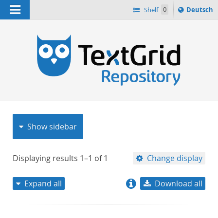
Navigation
Sprache
Shelf
0
Deutsch
ï¿½ndern
nach
h
Show sidebar
Displaying results
1–1
of
1
Change display
Expand all
Download all
relevance