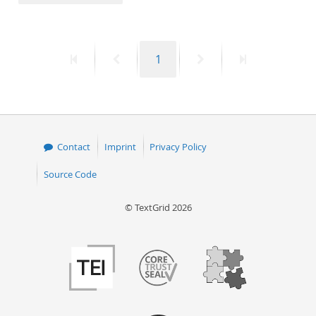
50
First
Previous
Page
Next
Last
1
page
page
page
page
Contact
Imprint
Privacy Policy
Source Code
© TextGrid 2026