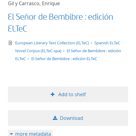
Gil y Carrasco, Enrique
title ascending
El Señor de Bembibre : edición
title descending
ELTeC
format ascending
text/xml
European Literary Text Collection (ELTeC)
Spanish ELTeC
Novel Corpus (ELTeC-spa)
El Señor de Bembibre : edición
format descendin
ELTeC
El Señor de Bembibre : edición ELTeC
publication date 
publication date 
Add to shelf
10
Download
20
more metadata