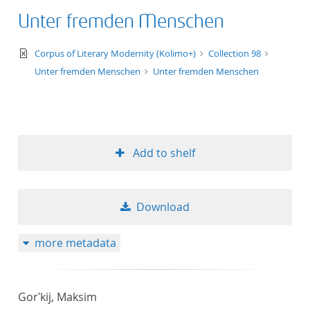
Unter fremden Menschen
text/xml
Corpus of Literary Modernity (Kolimo+)
Collection 98
Unter fremden Menschen
Unter fremden Menschen
Add to shelf
Download
more metadata
Gorʹkij, Maksim