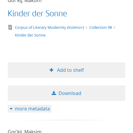
Gorʹkij, Maksim
Kinder der Sonne
text/tg.edition+tg.aggregation+xml
Corpus of Literary Modernity (Kolimo+)
Collection 98
Kinder der Sonne
Add to shelf
Download
more metadata
Gorʹkij, Maksim