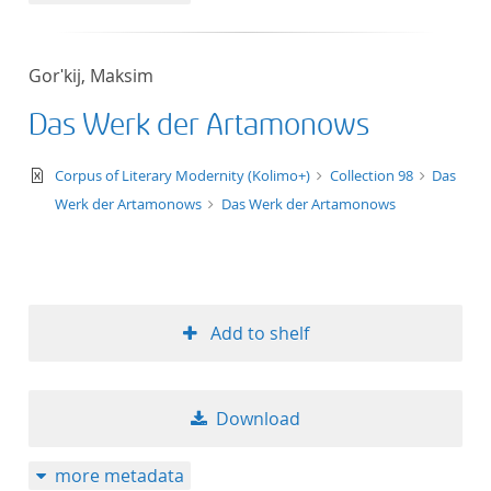
Gorʹkij, Maksim
Das Werk der Artamonows
text/xml
Corpus of Literary Modernity (Kolimo+)
Collection 98
Das
Werk der Artamonows
Das Werk der Artamonows
Add to shelf
Download
more metadata