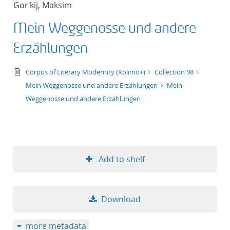
Gorʹkij, Maksim
Mein Weggenosse und andere
Erzählungen
text/xml
Corpus of Literary Modernity (Kolimo+)
Collection 98
Mein Weggenosse und andere Erzählungen
Mein
Weggenosse und andere Erzählungen
Add to shelf
Download
more metadata