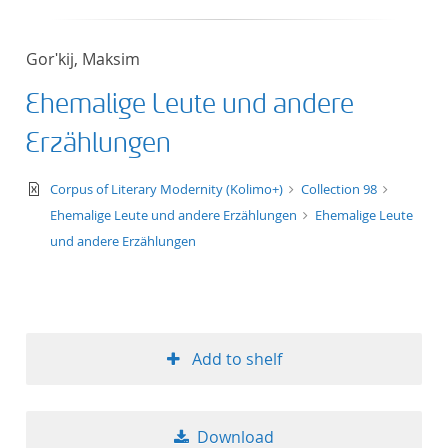
Gorʹkij, Maksim
Ehemalige Leute und andere
Erzählungen
text/xml
Corpus of Literary Modernity (Kolimo+)
Collection 98
Ehemalige Leute und andere Erzählungen
Ehemalige Leute
und andere Erzählungen
Add to shelf
Download