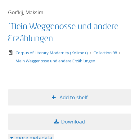
Gorʹkij, Maksim
Mein Weggenosse und andere
Erzählungen
text/tg.edition+tg.aggregation+xml
Corpus of Literary Modernity (Kolimo+)
Collection 98
Mein Weggenosse und andere Erzählungen
Add to shelf
Download
more metadata