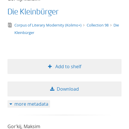
Die Kleinbürger
text/tg.edition+tg.aggregation+xml
Corpus of Literary Modernity (Kolimo+)
Collection 98
Die
Kleinbürger
Add to shelf
Download
more metadata
Gorʹkij, Maksim