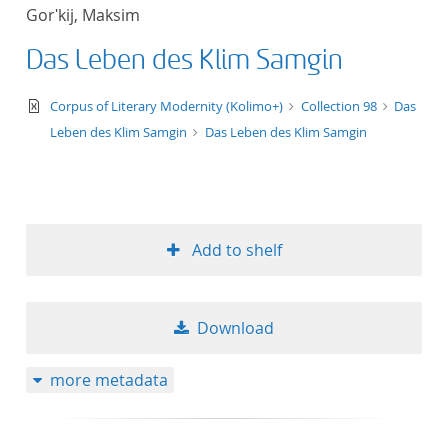
Gorʹkij, Maksim
Das Leben des Klim Samgin
text/xml
Corpus of Literary Modernity (Kolimo+)
Collection 98
Das
Leben des Klim Samgin
Das Leben des Klim Samgin
Add to shelf
Download
more metadata