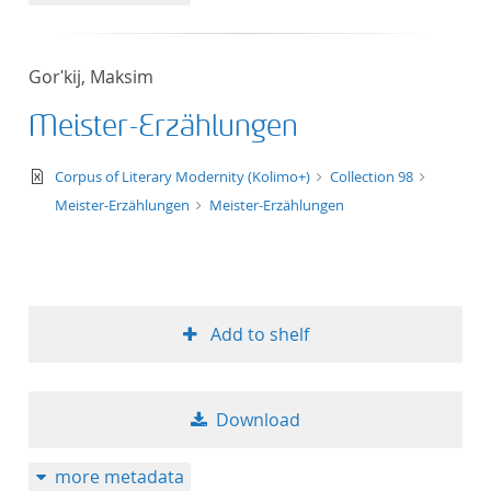
Gorʹkij, Maksim
Meister-Erzählungen
text/xml
Corpus of Literary Modernity (Kolimo+)
Collection 98
Meister-Erzählungen
Meister-Erzählungen
Add to shelf
Download
more metadata