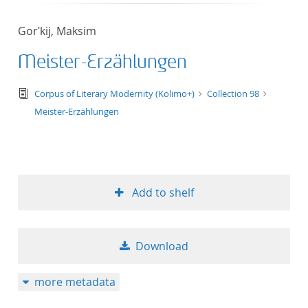
Gorʹkij, Maksim
Meister-Erzählungen
text/tg.edition+tg.aggregation+xml
Corpus of Literary Modernity (Kolimo+)
Collection 98
Meister-Erzählungen
Add to shelf
Download
more metadata