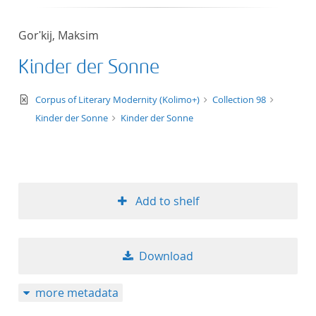
Gorʹkij, Maksim
Kinder der Sonne
text/xml
Corpus of Literary Modernity (Kolimo+)
Collection 98
Kinder der Sonne
Kinder der Sonne
Add to shelf
Download
more metadata