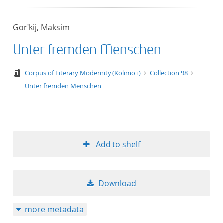
Gorʹkij, Maksim
Unter fremden Menschen
text/tg.edition+tg.aggregation+xml
Corpus of Literary Modernity (Kolimo+)
Collection 98
Unter fremden Menschen
Add to shelf
Download
more metadata