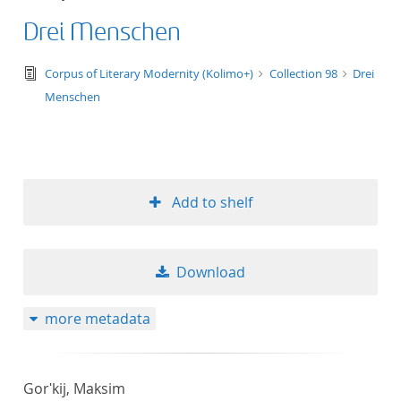
Drei Menschen
text/tg.edition+tg.aggregation+xml
Corpus of Literary Modernity (Kolimo+)
Collection 98
Drei
Menschen
Add to shelf
Download
more metadata
Gorʹkij, Maksim