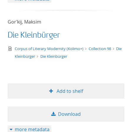
Gorʹkij, Maksim
Die Kleinbürger
text/xml
Corpus of Literary Modernity (Kolimo+)
Collection 98
Die
Kleinbürger
Die Kleinbürger
Add to shelf
Download
more metadata