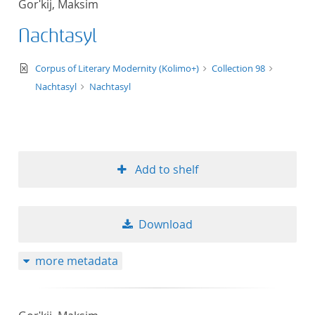
Gorʹkij, Maksim
50
Nachtasyl
text/xml
Corpus of Literary Modernity (Kolimo+)
Collection 98
Nachtasyl
Nachtasyl
Add to shelf
Download
more metadata