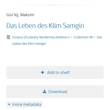
Gorʹkij, Maksim
Das Leben des Klim Samgin
text/tg.edition+tg.aggregation+xml
Corpus of Literary Modernity (Kolimo+)
Collection 98
Das
Leben des Klim Samgin
Add to shelf
Download
more metadata