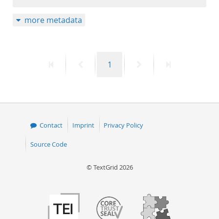
more metadata
First
Previous
Page
Next
Last
1
page
page
page
page
Contact
Imprint
Privacy Policy
Source Code
© TextGrid 2026