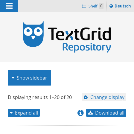
Navigation
Sprache
Shelf
0
Deutsch
ï¿½ndern
nach
h
Show sidebar
Displaying results
1–20
of
20
Change display
Expand all
Download all
relevance