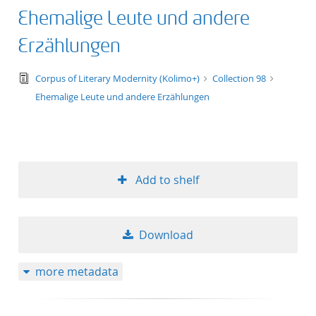
Ehemalige Leute und andere
Erzählungen
text/tg.edition+tg.aggregation+xml
Corpus of Literary Modernity (Kolimo+)
Collection 98
Ehemalige Leute und andere Erzählungen
Add to shelf
Download
more metadata