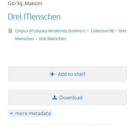
Gorʹkij, Maksim
title ascending
Drei Menschen
title descending
text/xml
Corpus of Literary Modernity (Kolimo+)
Collection 98
Drei
format ascending
Menschen
Drei Menschen
format descendin
publication date 
Add to shelf
publication date 
Download
10
more metadata
20