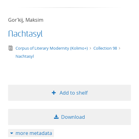
Gorʹkij, Maksim
Nachtasyl
text/tg.edition+tg.aggregation+xml
Corpus of Literary Modernity (Kolimo+)
Collection 98
Nachtasyl
Add to shelf
Download
more metadata