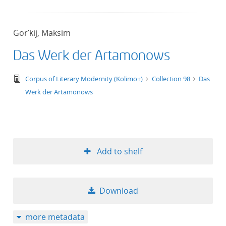
Gorʹkij, Maksim
Das Werk der Artamonows
text/tg.edition+tg.aggregation+xml
Corpus of Literary Modernity (Kolimo+)
Collection 98
Das
Werk der Artamonows
Add to shelf
Download
more metadata