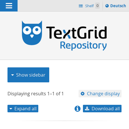
Navigation
Sprache
Shelf
0
Deutsch
ï¿½ndern
nach
h
Show sidebar
Displaying results
1–1
of
1
Change display
Expand all
Download all
relevance