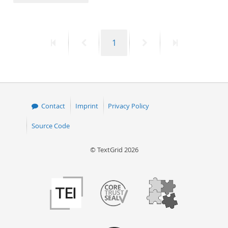
50
First
Previous
Page
Next
Last
1
page
page
page
page
Contact
Imprint
Privacy Policy
Source Code
© TextGrid 2026