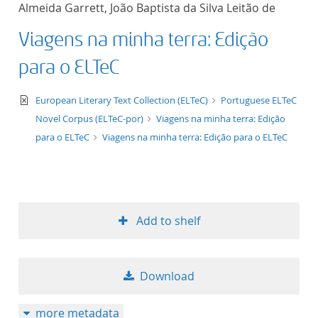
Almeida Garrett, João Baptista da Silva Leitão de
title ascending
Viagens na minha terra: Edição
title descending
para o ELTeC
format ascending
text/xml
European Literary Text Collection (ELTeC)
Portuguese ELTeC
Novel Corpus (ELTeC-por)
Viagens na minha terra: Edição
format descendin
para o ELTeC
Viagens na minha terra: Edição para o ELTeC
publication date 
publication date 
Add to shelf
10
Download
20
more metadata