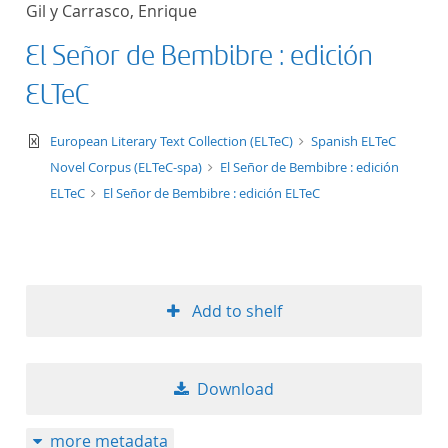
Gil y Carrasco, Enrique
title ascending
El Señor de Bembibre : edición
title descending
ELTeC
format ascending
text/xml
European Literary Text Collection (ELTeC)
Spanish ELTeC
Novel Corpus (ELTeC-spa)
El Señor de Bembibre : edición
format descendin
ELTeC
El Señor de Bembibre : edición ELTeC
publication date 
publication date 
Add to shelf
10
Download
20
more metadata