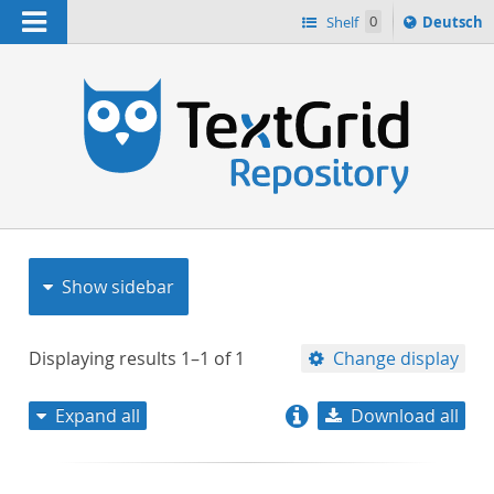
Navigation
Sprache
Shelf
0
Deutsch
ï¿½ndern
nach
h
Show sidebar
Displaying results
1–1
of
1
Change display
Expand all
Download all
relevance