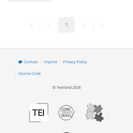
50
First
Previous
Page
Next
Last
1
page
page
page
page
Contact
Imprint
Privacy Policy
Source Code
© TextGrid 2026