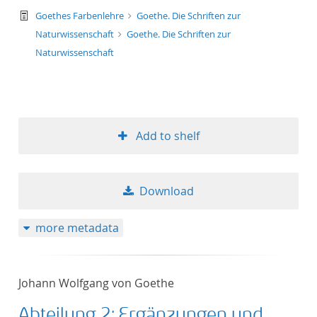
text/tg.work+xml
Goethes Farbenlehre
Goethe. Die Schriften zur
Naturwissenschaft
Goethe. Die Schriften zur
Naturwissenschaft
Add to shelf
Download
more metadata
Johann Wolfgang von Goethe
Abteilung 2: Ergänzungen und