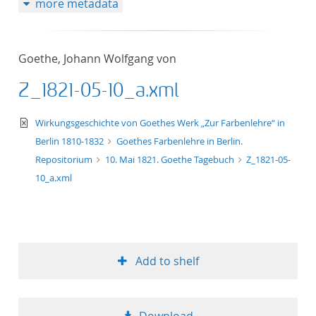
more metadata
Goethe, Johann Wolfgang von
Z_1821-05-10_a.xml
text/xml
Wirkungsgeschichte von Goethes Werk „Zur Farbenlehre“ in
Berlin 1810-1832
Goethes Farbenlehre in Berlin.
Repositorium
10. Mai 1821. Goethe Tagebuch
Z_1821-05-
10_a.xml
Add to shelf