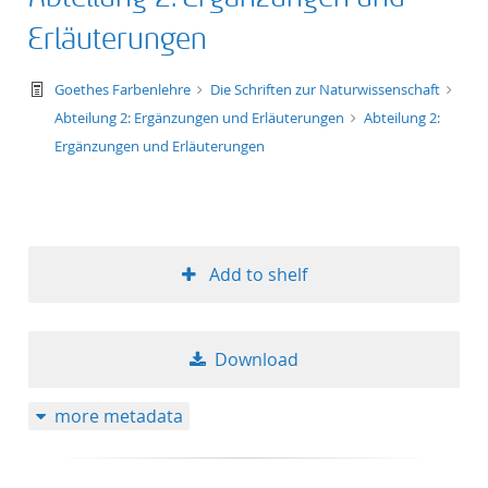
Erläuterungen
text/tg.work+xml
Goethes Farbenlehre
Die Schriften zur Naturwissenschaft
Abteilung 2: Ergänzungen und Erläuterungen
Abteilung 2:
Ergänzungen und Erläuterungen
Add to shelf
Download
more metadata