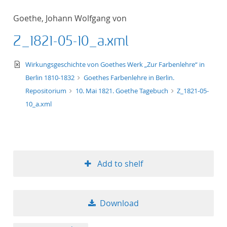
Goethe, Johann Wolfgang von
Z_1821-05-10_a.xml
text/xml
Wirkungsgeschichte von Goethes Werk „Zur Farbenlehre“ in
Berlin 1810-1832
Goethes Farbenlehre in Berlin.
Repositorium
10. Mai 1821. Goethe Tagebuch
Z_1821-05-
10_a.xml
Add to shelf
Download