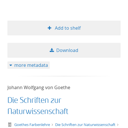
Add to shelf
Download
more metadata
Johann Wolfgang von Goethe
Die Schriften zur
Naturwissenschaft
text/tg.work+xml
Goethes Farbenlehre
Die Schriften zur Naturwissenschaft