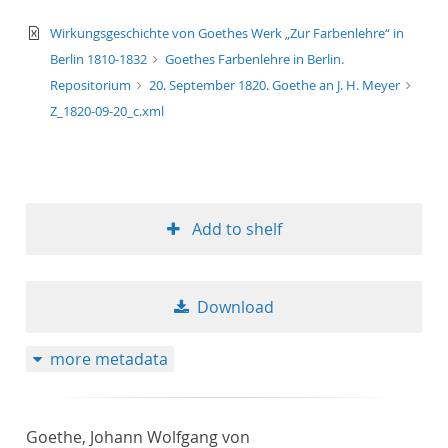
text/xml
Wirkungsgeschichte von Goethes Werk „Zur Farbenlehre“ in
Berlin 1810-1832
Goethes Farbenlehre in Berlin.
Repositorium
20. September 1820. Goethe an J. H. Meyer
Z_1820-09-20_c.xml
Add to shelf
Download
more metadata
Goethe, Johann Wolfgang von