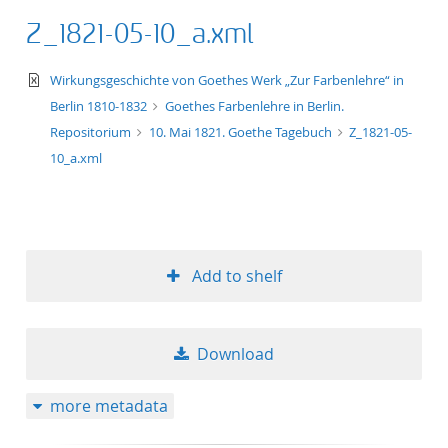
Z_1821-05-10_a.xml
text/xml
Wirkungsgeschichte von Goethes Werk „Zur Farbenlehre“ in
Berlin 1810-1832
Goethes Farbenlehre in Berlin.
Repositorium
10. Mai 1821. Goethe Tagebuch
Z_1821-05-
10_a.xml
Add to shelf
Download
more metadata