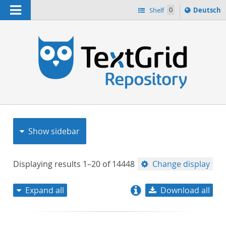
Navigation
Sprache
Shelf
0
Deutsch
ï¿½ndern
nach
h
Show sidebar
Displaying results
1–20
of
14448
Change display
Expand all
Download all
relevance