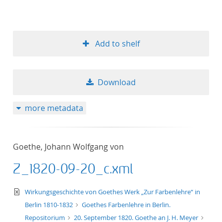
Add to shelf
Download
more metadata
Goethe, Johann Wolfgang von
Z_1820-09-20_c.xml
text/xml
Wirkungsgeschichte von Goethes Werk „Zur Farbenlehre“ in
Berlin 1810-1832
Goethes Farbenlehre in Berlin.
Repositorium
20. September 1820. Goethe an J. H. Meyer