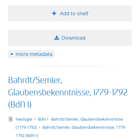
Add to shelf
Download
more metadata
Bahrdt/Semler,
Glaubensbekenntnisse, 1779-1792
(BdN I)
text/xml
Neologie
BdN I - Bahrdt/Semler, Glaubensbekenntnisse
(1779-1792)
Bahrdt/Semler, Glaubensbekenntnisse, 1779-
1792 (BdN I)