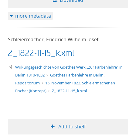
Download
more metadata
Schleiermacher, Friedrich Wilhelm Josef
Z_1822-11-15_k.xml
text/xml
Wirkungsgeschichte von Goethes Werk „Zur Farbenlehre“ in
Berlin 1810-1832
Goethes Farbenlehre in Berlin.
Repositorium
15. November 1822. Schleiermacher an
Fischer (Konzept)
Z_1822-11-15_k.xml
Add to shelf