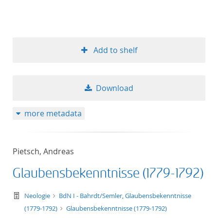
Add to shelf
Download
more metadata
Pietsch, Andreas
Glaubensbekenntnisse (1779-1792)
text/tg.work+xml
Neologie
BdN I - Bahrdt/Semler, Glaubensbekenntnisse
(1779-1792)
Glaubensbekenntnisse (1779-1792)