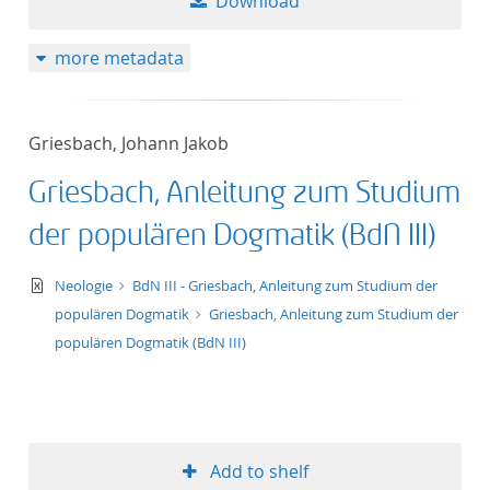
Download
more metadata
Griesbach, Johann Jakob
Griesbach, Anleitung zum Studium
der populären Dogmatik (BdN III)
text/xml
Neologie
BdN III - Griesbach, Anleitung zum Studium der
populären Dogmatik
Griesbach, Anleitung zum Studium der
populären Dogmatik (BdN III)
Add to shelf