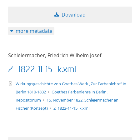
Download
more metadata
Schleiermacher, Friedrich Wilhelm Josef
Z_1822-11-15_k.xml
text/xml
Wirkungsgeschichte von Goethes Werk „Zur Farbenlehre“ in
Berlin 1810-1832
Goethes Farbenlehre in Berlin.
Repositorium
15. November 1822. Schleiermacher an
Fischer (Konzept)
Z_1822-11-15_k.xml