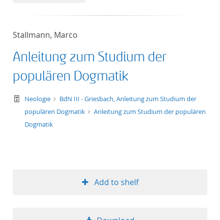
50
Stallmann, Marco
Anleitung zum Studium der
populären Dogmatik
text/tg.work+xml
Neologie
BdN III - Griesbach, Anleitung zum Studium der
populären Dogmatik
Anleitung zum Studium der populären
Dogmatik
Add to shelf