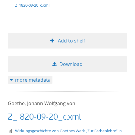
Z_1820-09-20_c.xml
Add to shelf
Download
more metadata
Goethe, Johann Wolfgang von
Z_1820-09-20_c.xml
text/xml
Wirkungsgeschichte von Goethes Werk „Zur Farbenlehre“ in