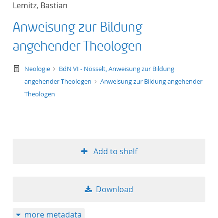
Lemitz, Bastian
title ascending
Anweisung zur Bildung
title descending
angehender Theologen
format ascending
text/tg.work+xml
Neologie
BdN VI - Nösselt, Anweisung zur Bildung
angehender Theologen
Anweisung zur Bildung angehender
format descendin
Theologen
publication date 
publication date 
Add to shelf
10
Download
20
more metadata