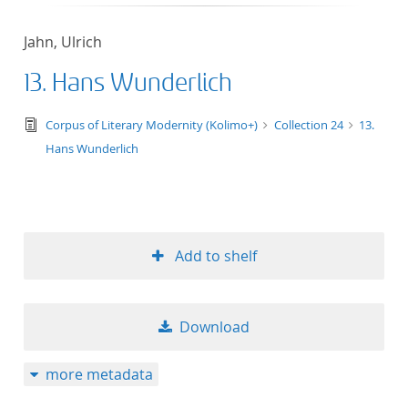
Jahn, Ulrich
13. Hans Wunderlich
text/tg.edition+tg.aggregation+xml
Corpus of Literary Modernity (Kolimo+)
Collection 24
13.
Hans Wunderlich
Add to shelf
Download
more metadata