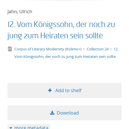
Jahn, Ulrich
12. Vom Königssohn, der noch zu
jung zum Heiraten sein sollte
text/tg.edition+tg.aggregation+xml
Corpus of Literary Modernity (Kolimo+)
Collection 24
12.
Vom Königssohn, der noch zu jung zum Heiraten sein sollte
Add to shelf
Download
more metadata