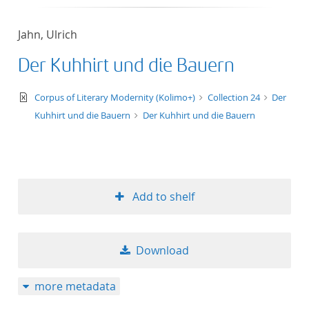
Jahn, Ulrich
Der Kuhhirt und die Bauern
text/xml
Corpus of Literary Modernity (Kolimo+)
Collection 24
Der
Kuhhirt und die Bauern
Der Kuhhirt und die Bauern
Add to shelf
Download
more metadata