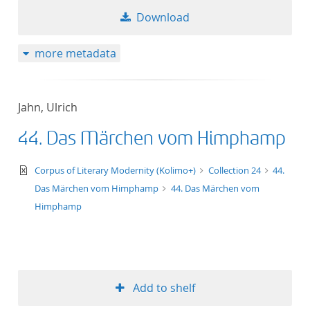
Download
more metadata
Jahn, Ulrich
44. Das Märchen vom Himphamp
text/xml
Corpus of Literary Modernity (Kolimo+)
Collection 24
44.
Das Märchen vom Himphamp
44. Das Märchen vom
Himphamp
Add to shelf