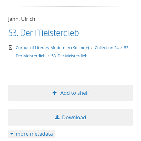
Jahn, Ulrich
53. Der Meisterdieb
text/xml
Corpus of Literary Modernity (Kolimo+)
Collection 24
53.
Der Meisterdieb
53. Der Meisterdieb
Add to shelf
Download
more metadata