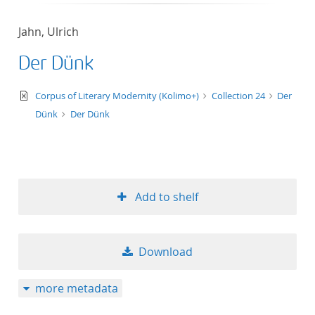
Jahn, Ulrich
Der Dünk
text/xml
Corpus of Literary Modernity (Kolimo+)
Collection 24
Der
Dünk
Der Dünk
Add to shelf
Download
more metadata