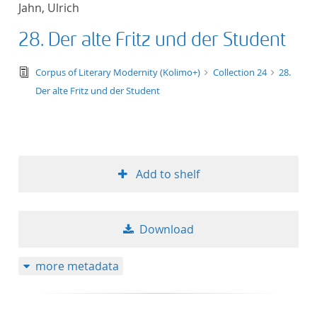
Jahn, Ulrich
title ascending
28. Der alte Fritz und der Student
title descending
text/tg.edition+tg.aggregation+xml
Corpus of Literary Modernity (Kolimo+)
Collection 24
28.
format ascending
Der alte Fritz und der Student
format descendin
publication date 
Add to shelf
publication date 
Download
10
more metadata
20