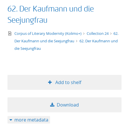
62. Der Kaufmann und die
Seejungfrau
text/xml
Corpus of Literary Modernity (Kolimo+)
Collection 24
62.
Der Kaufmann und die Seejungfrau
62. Der Kaufmann und
die Seejungfrau
Add to shelf
Download
more metadata