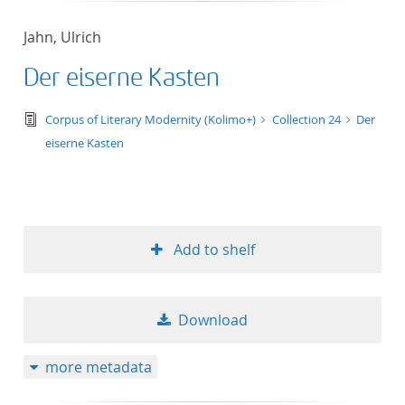
Jahn, Ulrich
Der eiserne Kasten
text/tg.edition+tg.aggregation+xml
Corpus of Literary Modernity (Kolimo+)
Collection 24
Der
eiserne Kasten
Add to shelf
Download
more metadata