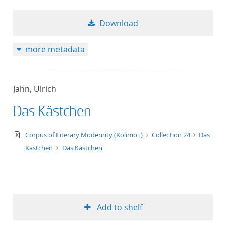
Download
more metadata
Jahn, Ulrich
Das Kästchen
text/xml
Corpus of Literary Modernity (Kolimo+)
Collection 24
Das
Kästchen
Das Kästchen
Add to shelf