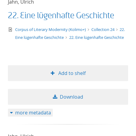
Jahn, Ulrich
50
22. Eine lügenhafte Geschichte
text/xml
Corpus of Literary Modernity (Kolimo+)
Collection 24
22.
Eine lügenhafte Geschichte
22. Eine lügenhafte Geschichte
Add to shelf
Download
more metadata