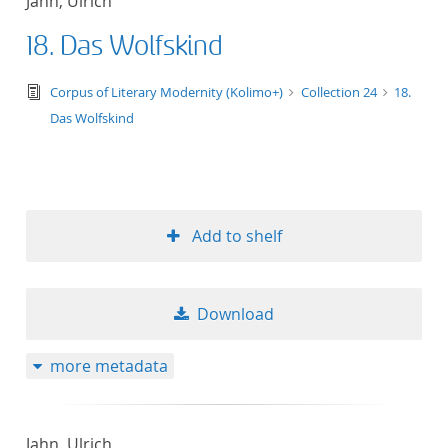
Jahn, Ulrich
18. Das Wolfskind
text/tg.edition+tg.aggregation+xml
Corpus of Literary Modernity (Kolimo+)
Collection 24
18.
Das Wolfskind
Add to shelf
Download
more metadata
Jahn, Ulrich