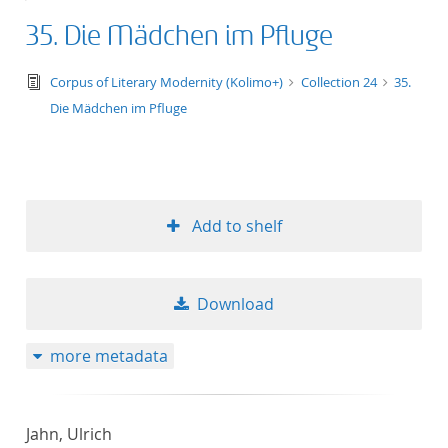
35. Die Mädchen im Pfluge
text/tg.edition+tg.aggregation+xml
Corpus of Literary Modernity (Kolimo+)
Collection 24
35.
Die Mädchen im Pfluge
Add to shelf
Download
more metadata
Jahn, Ulrich