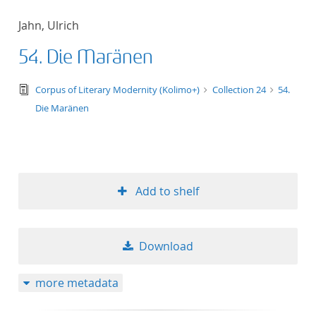
Jahn, Ulrich
54. Die Maränen
text/tg.edition+tg.aggregation+xml
Corpus of Literary Modernity (Kolimo+)
Collection 24
54.
Die Maränen
Add to shelf
Download
more metadata