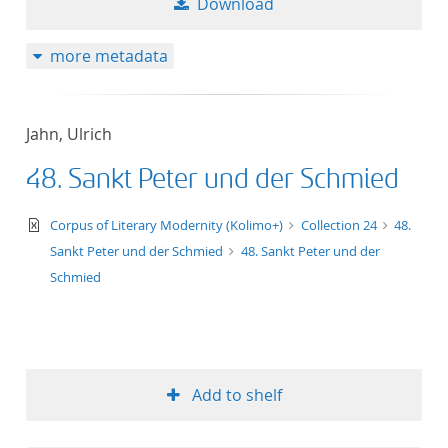
Download
more metadata
Jahn, Ulrich
48. Sankt Peter und der Schmied
text/xml
Corpus of Literary Modernity (Kolimo+)
Collection 24
48.
Sankt Peter und der Schmied
48. Sankt Peter und der
Schmied
Add to shelf