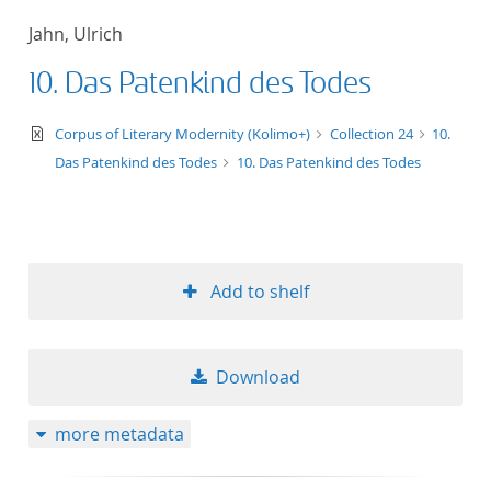
Jahn, Ulrich
10. Das Patenkind des Todes
text/xml
Corpus of Literary Modernity (Kolimo+)
Collection 24
10.
Das Patenkind des Todes
10. Das Patenkind des Todes
Add to shelf
Download
more metadata