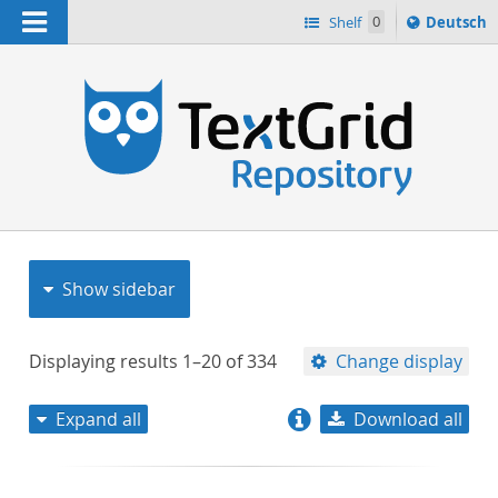
Navigation
Sprache
Shelf
0
Deutsch
ï¿½ndern
nach
h
Show sidebar
Displaying results
1–20
of
334
Change display
Expand all
Download all
relevance