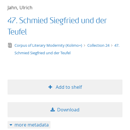
Jahn, Ulrich
47. Schmied Siegfried und der
Teufel
text/tg.edition+tg.aggregation+xml
Corpus of Literary Modernity (Kolimo+)
Collection 24
47.
Schmied Siegfried und der Teufel
Add to shelf
Download
more metadata