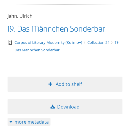
Jahn, Ulrich
19. Das Männchen Sonderbar
text/tg.edition+tg.aggregation+xml
Corpus of Literary Modernity (Kolimo+)
Collection 24
19.
Das Männchen Sonderbar
Add to shelf
Download
more metadata