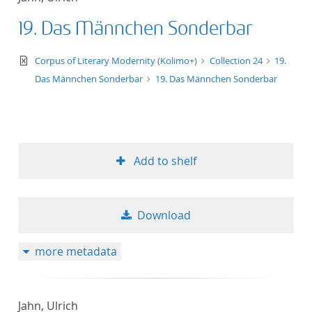
19. Das Männchen Sonderbar
text/xml
Corpus of Literary Modernity (Kolimo+)
Collection 24
19.
Das Männchen Sonderbar
19. Das Männchen Sonderbar
Add to shelf
Download
more metadata
Jahn, Ulrich