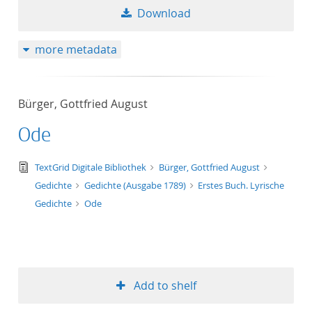
Download
more metadata
Bürger, Gottfried August
Ode
text/tg.edition+tg.aggregation+xml
TextGrid Digitale Bibliothek
Bürger, Gottfried August
Gedichte
Gedichte (Ausgabe 1789)
Erstes Buch. Lyrische
Gedichte
Ode
Add to shelf