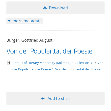
Download
more metadata
Bürger, Gottfried August
Von der Popularität der Poesie
text/xml
Corpus of Literary Modernity (Kolimo+)
Collection 39
Von
der Popularität der Poesie
Von der Popularität der Poesie
Add to shelf