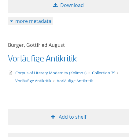
Download
more metadata
Bürger, Gottfried August
Vorläufige Antikritik
text/xml
Corpus of Literary Modernity (Kolimo+)
Collection 39
Vorläufige Antikritik
Vorläufige Antikritik
Add to shelf