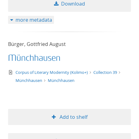
Download
more metadata
Bürger, Gottfried August
Münchhausen
text/xml
Corpus of Literary Modernity (Kolimo+)
Collection 39
Münchhausen
Münchhausen
Add to shelf