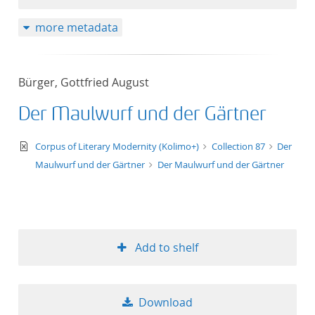
more metadata
Bürger, Gottfried August
Der Maulwurf und der Gärtner
text/xml
Corpus of Literary Modernity (Kolimo+)
Collection 87
Der
Maulwurf und der Gärtner
Der Maulwurf und der Gärtner
Add to shelf
Download