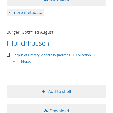
more metadata
Bürger, Gottfried August
Münchhausen
text/tg.edition+tg.aggregation+xml
Corpus of Literary Modernity (Kolimo+)
Collection 87
Münchhausen
Add to shelf
Download