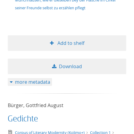
Münchhausen, wie er dieselben bey der Flasche im Cirkel
seiner Freunde selbst zu erzählen pflegt
Add to shelf
Download
more metadata
Bürger, Gottfried August
Gedichte
text/tg.edition+tg.aggregation+xml
Corpus of Literary Modernity (Kolimo+)
Collection 1