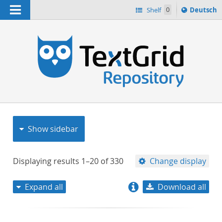
Navigation
Sprache
Shelf
0
Deutsch
ï¿½ndern
nach
h
Show sidebar
Displaying results
1–20
of
330
Change display
Expand all
Download all
relevance