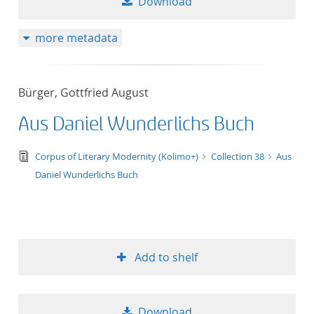
Download
more metadata
Bürger, Gottfried August
Aus Daniel Wunderlichs Buch
text/tg.edition+tg.aggregation+xml
Corpus of Literary Modernity (Kolimo+)
Collection 38
Aus
Daniel Wunderlichs Buch
Add to shelf
Download