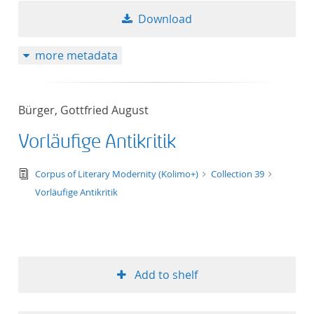
Download
more metadata
Bürger, Gottfried August
Vorläufige Antikritik
text/tg.edition+tg.aggregation+xml
Corpus of Literary Modernity (Kolimo+)
Collection 39
Vorläufige Antikritik
Add to shelf