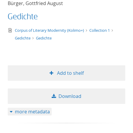
Bürger, Gottfried August
title ascending
Gedichte
title descending
text/xml
Corpus of Literary Modernity (Kolimo+)
Collection 1
format ascending
Gedichte
Gedichte
format descendin
publication date 
Add to shelf
publication date 
Download
10
more metadata
20