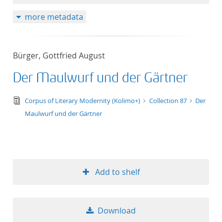
more metadata
Bürger, Gottfried August
Der Maulwurf und der Gärtner
text/tg.edition+tg.aggregation+xml
Corpus of Literary Modernity (Kolimo+)
Collection 87
Der
Maulwurf und der Gärtner
Add to shelf
Download