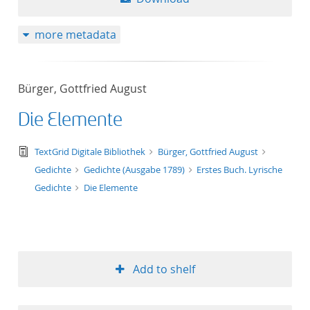
more metadata
Bürger, Gottfried August
Die Elemente
text/tg.edition+tg.aggregation+xml
TextGrid Digitale Bibliothek
Bürger, Gottfried August
Gedichte
Gedichte (Ausgabe 1789)
Erstes Buch. Lyrische
Gedichte
Die Elemente
Add to shelf