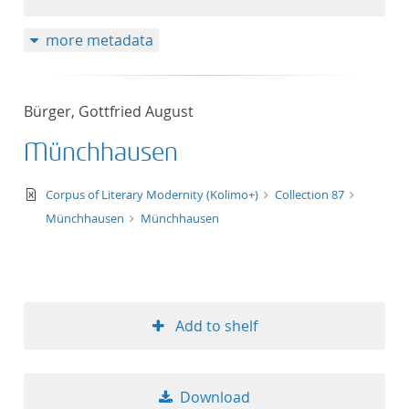
more metadata
Bürger, Gottfried August
Münchhausen
text/xml
Corpus of Literary Modernity (Kolimo+)
Collection 87
Münchhausen
Münchhausen
Add to shelf
Download