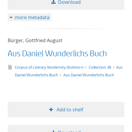
Download
more metadata
Bürger, Gottfried August
Aus Daniel Wunderlichs Buch
text/xml
Corpus of Literary Modernity (Kolimo+)
Collection 38
Aus
Daniel Wunderlichs Buch
Aus Daniel Wunderlichs Buch
Add to shelf