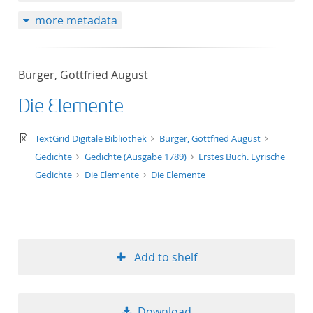
more metadata
Bürger, Gottfried August
Die Elemente
text/xml
TextGrid Digitale Bibliothek
Bürger, Gottfried August
Gedichte
Gedichte (Ausgabe 1789)
Erstes Buch. Lyrische
Gedichte
Die Elemente
Die Elemente
Add to shelf
Download