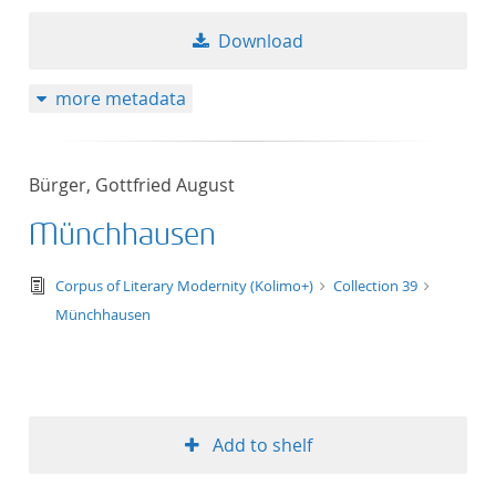
Download
more metadata
Bürger, Gottfried August
Münchhausen
text/tg.edition+tg.aggregation+xml
Corpus of Literary Modernity (Kolimo+)
Collection 39
Münchhausen
Add to shelf