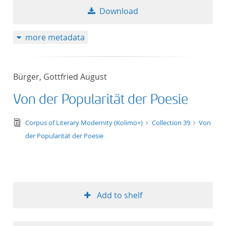
Download
more metadata
Bürger, Gottfried August
Von der Popularität der Poesie
text/tg.edition+tg.aggregation+xml
Corpus of Literary Modernity (Kolimo+)
Collection 39
Von
der Popularität der Poesie
Add to shelf