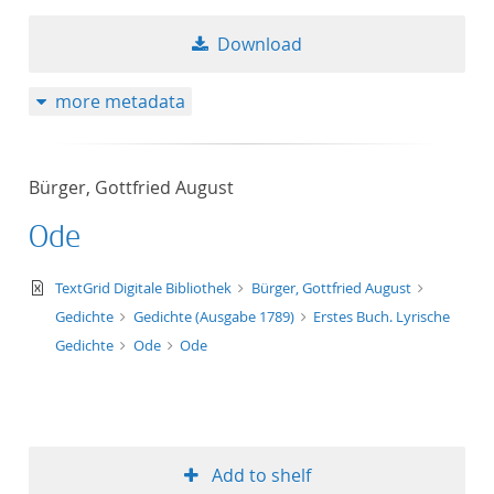
Download
more metadata
Bürger, Gottfried August
Ode
text/xml
TextGrid Digitale Bibliothek
Bürger, Gottfried August
Gedichte
Gedichte (Ausgabe 1789)
Erstes Buch. Lyrische
Gedichte
Ode
Ode
Add to shelf