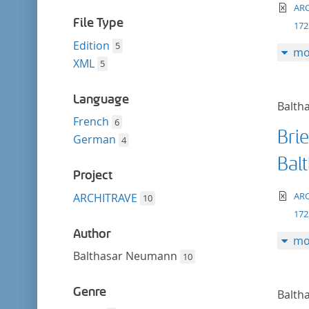
filter
te
AR
File Type
17
Edition
5
mo
XML
5
Language
Balth
French
6
Brie
German
4
Bal
Project
te
AR
ARCHITRAVE
10
17
Author
mo
Balthasar Neumann
10
Genre
Balth