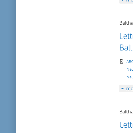
Balth
Lett
Bal
te
AR
Ne
Neu
mo
Balth
Lett