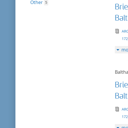
Other
5
Brie
Bal
tex
AR
172
mo
Balth
Brie
Bal
tex
AR
172
mo