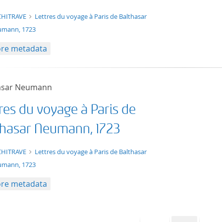
t/tg.edition+tg.aggregation+xml
CHITRAVE
Lettres du voyage à Paris de Balthasar
mann, 1723
re metadata
asar Neumann
res du voyage à Paris de
thasar Neumann, 1723
t/tg.edition+tg.aggregation+xml
CHITRAVE
Lettres du voyage à Paris de Balthasar
mann, 1723
re metadata