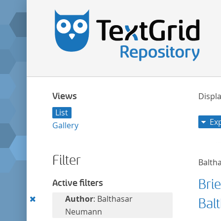
Views
Displa
List
Ex
Gallery
Filter
Balth
Brie
Active filters
Remove
Author
: Balthasar
Bal
this
Neumann