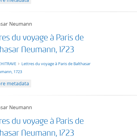
re metadata
asar Neumann
res du voyage à Paris de
thasar Neumann, 1723
t/tg.edition+tg.aggregation+xml
CHITRAVE
Lettres du voyage à Paris de Balthasar
mann, 1723
re metadata
asar Neumann
res du voyage à Paris de
thasar Neumann, 1723