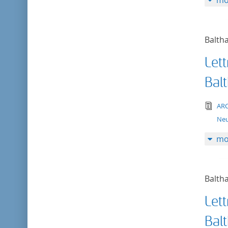
mo
Balth
Lett
Bal
tex
AR
Neu
mo
Balth
Lett
Bal