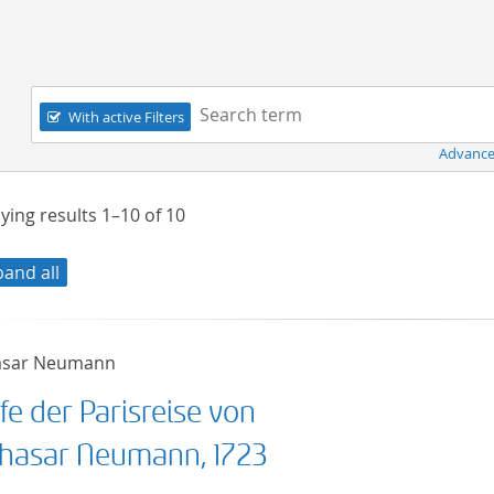
Navigation
Search term:
With active Filters
Advance
ying results
1–10
of
10
pand all
asar Neumann
fe der Parisreise von
thasar Neumann, 1723