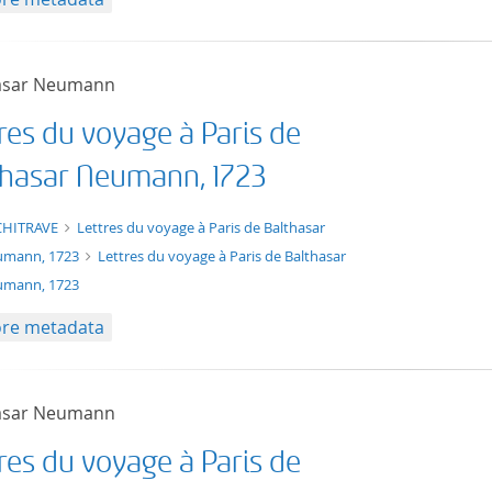
asar Neumann
res du voyage à Paris de
thasar Neumann, 1723
xt/xml
CHITRAVE
Lettres du voyage à Paris de Balthasar
umann, 1723
Lettres du voyage à Paris de Balthasar
mann, 1723
re metadata
asar Neumann
res du voyage à Paris de