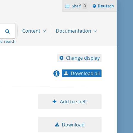
Sprache
Shelf
0
Deutsch
ï¿½ndern
nach
Search
Content
Documentation
d Search
Change display
Download all
relevance
title ascending
Add to shelf
title descending
Download
format ascending