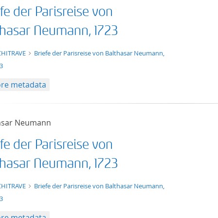
fe der Parisreise von
thasar Neumann, 1723
t/tg.edition+tg.aggregation+xml
CHITRAVE
Briefe der Parisreise von Balthasar Neumann,
3
re metadata
asar Neumann
fe der Parisreise von
thasar Neumann, 1723
t/tg.edition+tg.aggregation+xml
CHITRAVE
Briefe der Parisreise von Balthasar Neumann,
3
re metadata