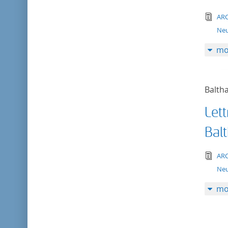
tex
AR
Neu
mo
Balth
Lett
Bal
tex
AR
Neu
mo