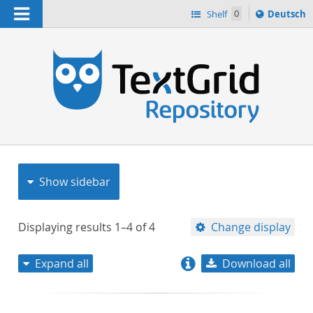
Navigation
Sprache
Shelf
0
Deutsch
ï¿½ndern
nach
h
Show sidebar
Displaying results
1–4
of
4
Change display
Expand all
Download all
relevance