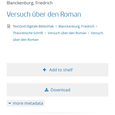
Blanckenburg, Friedrich
title ascending
Versuch über den Roman
title descending
text/xml
TextGrid Digitale Bibliothek
Blanckenburg, Friedrich
format ascending
Theoretische Schrift
Versuch über den Roman
Versuch
über den Roman
format descendin
publication date 
Add to shelf
publication date 
Download
10
more metadata
20