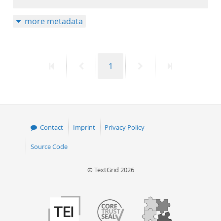
more metadata
First
Previous
Page
Next
Last
1
page
page
page
page
Contact
Imprint
Privacy Policy
Source Code
© TextGrid 2026