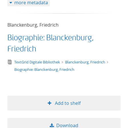
more metadata
Blanckenburg, Friedrich
Biographie: Blanckenburg,
Friedrich
text/tg.edition+tg.aggregation+xml
TextGrid Digitale Bibliothek
Blanckenburg, Friedrich
Biographie: Blanckenburg, Friedrich
Add to shelf
Download