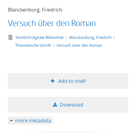
50
Blanckenburg, Friedrich
Versuch über den Roman
text/tg.edition+tg.aggregation+xml
TextGrid Digitale Bibliothek
Blanckenburg, Friedrich
Theoretische Schrift
Versuch über den Roman
Add to shelf
Download
more metadata