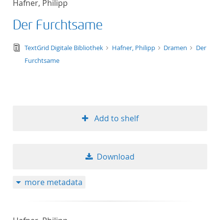
Hafner, Philipp
50
Der Furchtsame
text/tg.edition+tg.aggregation+xml
TextGrid Digitale Bibliothek
Hafner, Philipp
Dramen
Der
Furchtsame
Add to shelf
Download
more metadata