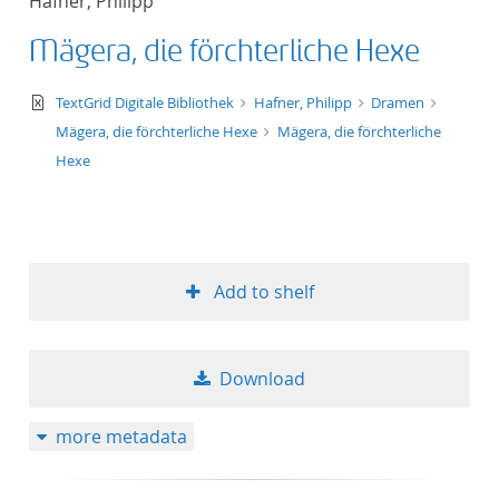
Hafner, Philipp
Mägera, die förchterliche Hexe
text/xml
TextGrid Digitale Bibliothek
Hafner, Philipp
Dramen
Mägera, die förchterliche Hexe
Mägera, die förchterliche
Hexe
Add to shelf
Download
more metadata