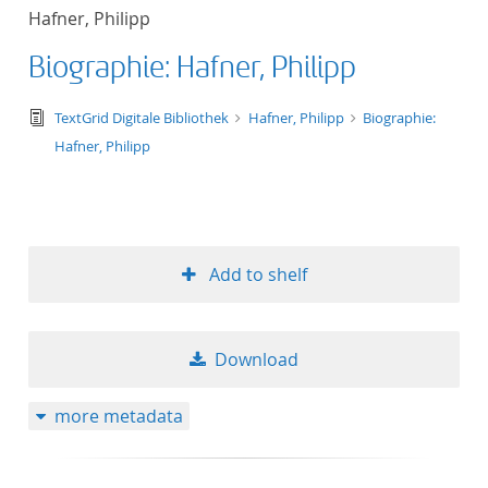
Hafner, Philipp
Biographie: Hafner, Philipp
text/tg.edition+tg.aggregation+xml
TextGrid Digitale Bibliothek
Hafner, Philipp
Biographie:
Hafner, Philipp
Add to shelf
Download
more metadata