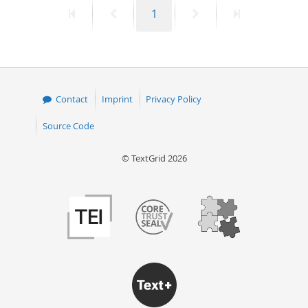
First
Previous
Page
Next
Last
1
page
page
page
page
Contact
Imprint
Privacy Policy
Source Code
© TextGrid 2026