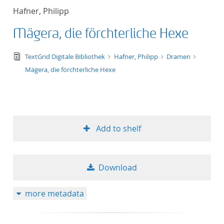
Hafner, Philipp
Mägera, die förchterliche Hexe
text/tg.edition+tg.aggregation+xml
TextGrid Digitale Bibliothek
Hafner, Philipp
Dramen
Mägera, die förchterliche Hexe
Add to shelf
Download
more metadata