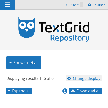
Navigation
Sprache
Shelf
0
Deutsch
ï¿½ndern
nach
h
Show sidebar
Displaying results
1–6
of
6
Change display
Expand all
Download all
relevance