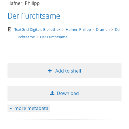
Hafner, Philipp
title ascending
Der Furchtsame
title descending
text/xml
TextGrid Digitale Bibliothek
Hafner, Philipp
Dramen
Der
format ascending
Furchtsame
Der Furchtsame
format descendin
publication date 
Add to shelf
publication date 
Download
10
more metadata
20