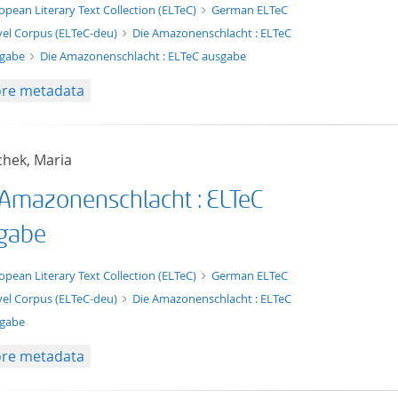
xt/xml
opean Literary Text Collection (ELTeC)
German ELTeC
el Corpus (ELTeC-deu)
Die Amazonenschlacht : ELTeC
sgabe
Die Amazonenschlacht : ELTeC ausgabe
re metadata
chek, Maria
 Amazonenschlacht : ELTeC
gabe
t/tg.edition+tg.aggregation+xml
opean Literary Text Collection (ELTeC)
German ELTeC
el Corpus (ELTeC-deu)
Die Amazonenschlacht : ELTeC
gabe
re metadata