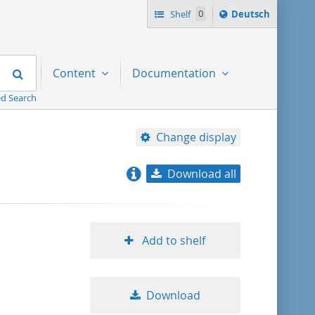
Sprache
Shelf
0
Deutsch
ï¿½ndern
nach
Search
Content
Documentation
d Search
Change display
Download all
relevance
title ascending
Add to shelf
title descending
Download
format ascending