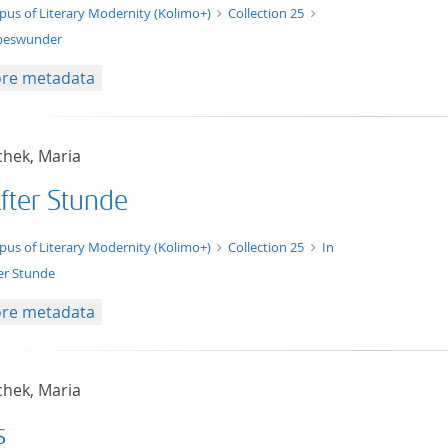
t/tg.edition+tg.aggregation+xml
pus of Literary Modernity (Kolimo+)
Collection 25
beswunder
re metadata
chek, Maria
lfter Stunde
t/tg.edition+tg.aggregation+xml
pus of Literary Modernity (Kolimo+)
Collection 25
In
ter Stunde
re metadata
chek, Maria
s