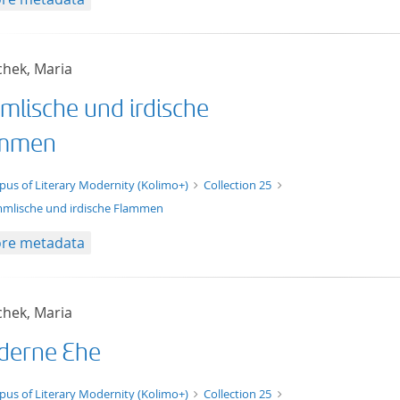
chek, Maria
mlische und irdische
ammen
t/tg.edition+tg.aggregation+xml
pus of Literary Modernity (Kolimo+)
Collection 25
mlische und irdische Flammen
re metadata
chek, Maria
erne Ehe
t/tg.edition+tg.aggregation+xml
pus of Literary Modernity (Kolimo+)
Collection 25