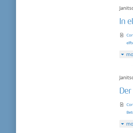
Janits
In e
te
Cor
elf
mo
Janits
Der
te
Cor
Bet
mo