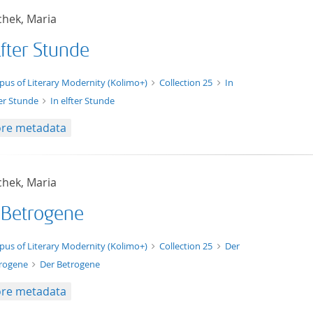
chek, Maria
lfter Stunde
xt/xml
pus of Literary Modernity (Kolimo+)
Collection 25
In
ter Stunde
In elfter Stunde
re metadata
chek, Maria
 Betrogene
xt/xml
pus of Literary Modernity (Kolimo+)
Collection 25
Der
rogene
Der Betrogene
re metadata