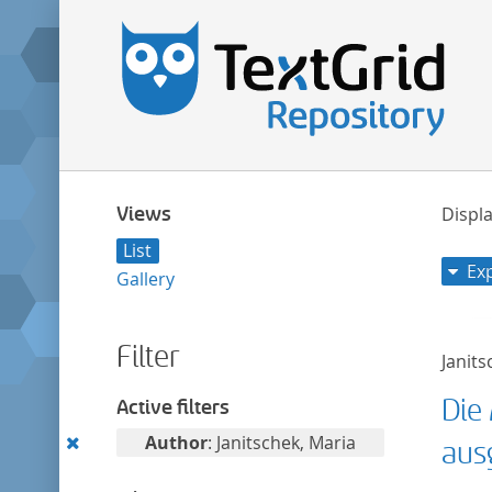
Views
Displa
List
Ex
Gallery
Filter
Janits
Die
Active filters
Remove
Author
: Janitschek, Maria
aus
this