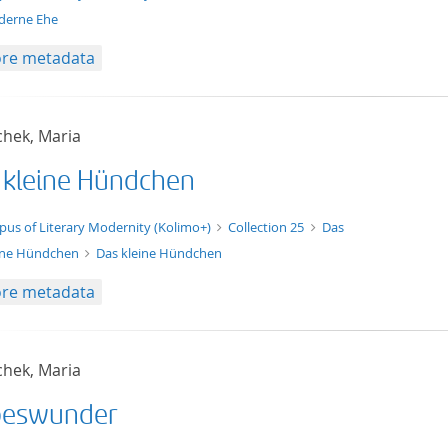
erne Ehe
re metadata
chek, Maria
 kleine Hündchen
xt/xml
pus of Literary Modernity (Kolimo+)
Collection 25
Das
ine Hündchen
Das kleine Hündchen
re metadata
chek, Maria
beswunder