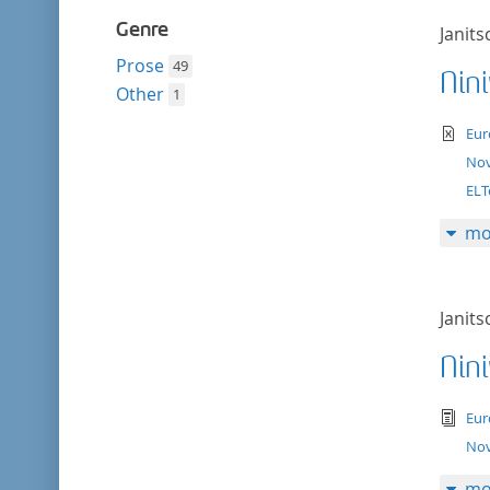
Genre
Janits
Prose
49
Nin
Other
1
te
Eur
Nov
ELT
mo
Janits
Nin
tex
Eur
Nov
mo