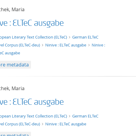
chek, Maria
ive : ELTeC ausgabe
xt/xml
opean Literary Text Collection (ELTeC)
German ELTeC
el Corpus (ELTeC-deu)
Ninive : ELTeC ausgabe
Ninive :
eC ausgabe
re metadata
chek, Maria
ive : ELTeC ausgabe
t/tg.edition+tg.aggregation+xml
opean Literary Text Collection (ELTeC)
German ELTeC
el Corpus (ELTeC-deu)
Ninive : ELTeC ausgabe
re metadata