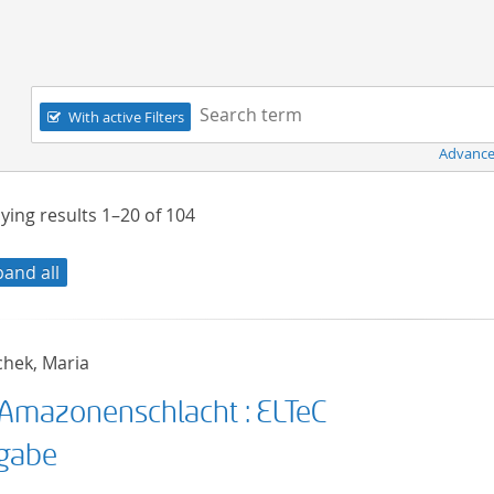
Navigation
Search term:
With active Filters
Advance
ying results
1–20
of
104
pand all
chek, Maria
 Amazonenschlacht : ELTeC
gabe