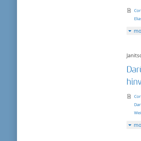
te
Cor
Eli
mo
Janits
Dar
hinw
te
Cor
Dar
Wei
mo