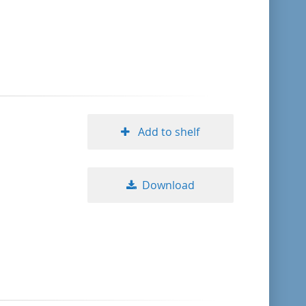
format descending
publication date ascending
publication date descending
Add to shelf
10
Download
20
50