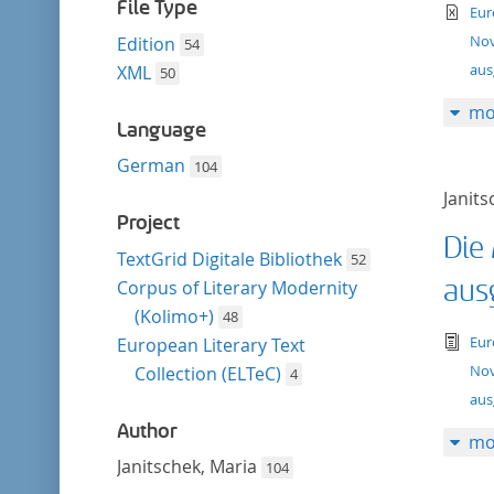
filter
File Type
te
Eur
Nov
Edition
54
au
XML
50
mo
Language
German
104
Janits
Project
Die
TextGrid Digitale Bibliothek
52
aus
Corpus of Literary Modernity
(Kolimo+)
48
tex
Eur
European Literary Text
Nov
Collection (ELTeC)
4
aus
Author
mo
Janitschek, Maria
104