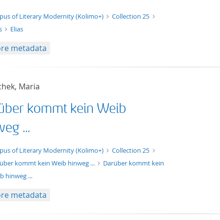
xt/xml
pus of Literary Modernity (Kolimo+)
Collection 25
as
Elias
re metadata
chek, Maria
über kommt kein Weib
eg ...
xt/xml
pus of Literary Modernity (Kolimo+)
Collection 25
über kommt kein Weib hinweg ...
Darüber kommt kein
b hinweg ...
re metadata