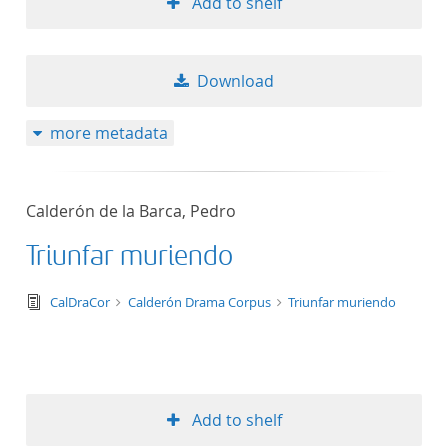
Add to shelf
Download
more metadata
Calderón de la Barca, Pedro
Triunfar muriendo
text/tg.edition+tg.aggregation+xml
CalDraCor
Calderón Drama Corpus
Triunfar muriendo
Add to shelf