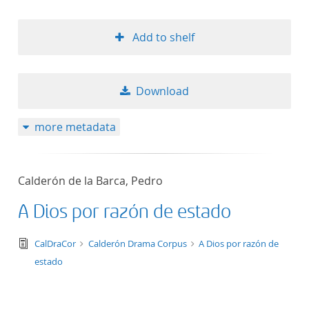
Add to shelf
Download
more metadata
Calderón de la Barca, Pedro
A Dios por razón de estado
text/tg.edition+tg.aggregation+xml
CalDraCor
Calderón Drama Corpus
A Dios por razón de
estado