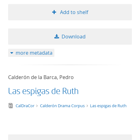
Add to shelf
Download
more metadata
Calderón de la Barca, Pedro
Las espigas de Ruth
text/tg.edition+tg.aggregation+xml
CalDraCor
Calderón Drama Corpus
Las espigas de Ruth