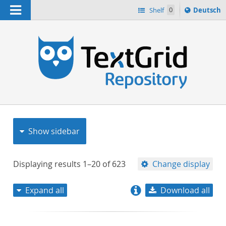
Navigation
Sprache
Shelf
0
Deutsch
ï¿½ndern
nach
h
Show sidebar
Displaying results
1–20
of
623
Change display
Expand all
Download all
relevance