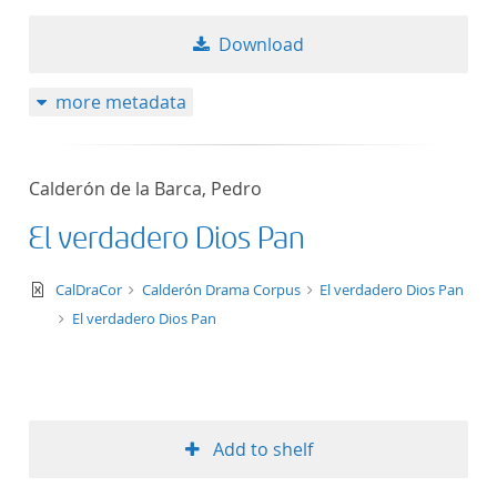
Download
more metadata
Calderón de la Barca, Pedro
El verdadero Dios Pan
text/xml
CalDraCor
Calderón Drama Corpus
El verdadero Dios Pan
El verdadero Dios Pan
Add to shelf