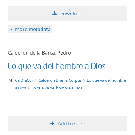
Download
more metadata
Calderón de la Barca, Pedro
Lo que va del hombre a Dios
text/xml
CalDraCor
Calderón Drama Corpus
Lo que va del hombre
a Dios
Lo que va del hombre a Dios
Add to shelf