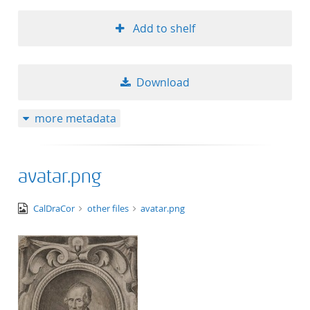
Add to shelf
Download
more metadata
avatar.png
image/png
CalDraCor
other files
avatar.png