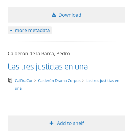
Download
more metadata
Calderón de la Barca, Pedro
Las tres justicias en una
text/tg.edition+tg.aggregation+xml
CalDraCor
Calderón Drama Corpus
Las tres justicias en
una
Add to shelf