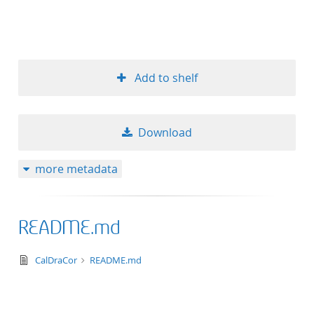
50
Add to shelf
Download
more metadata
README.md
text/markdown
CalDraCor
README.md