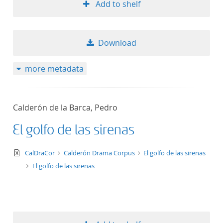
Add to shelf
Download
more metadata
Calderón de la Barca, Pedro
El golfo de las sirenas
text/xml
CalDraCor
Calderón Drama Corpus
El golfo de las sirenas
El golfo de las sirenas