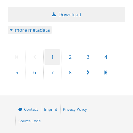
Download
more metadata
First
Previous
Page
Page
Page
Page
1
2
3
4
page
page
Page
Page
Page
Page
Next
Last
5
6
7
8
page
page
Contact
Imprint
Privacy Policy
Source Code