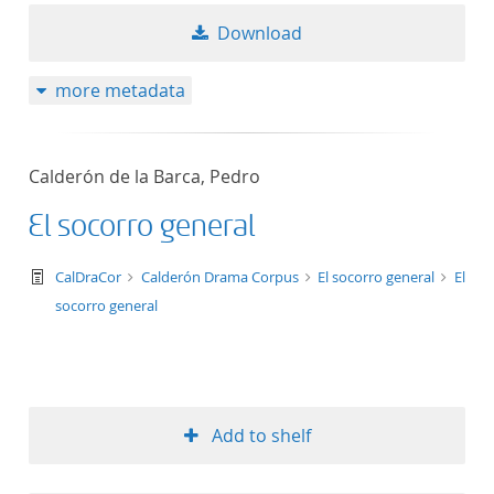
Download
more metadata
Calderón de la Barca, Pedro
El socorro general
text/tg.work+xml
CalDraCor
Calderón Drama Corpus
El socorro general
El
socorro general
Add to shelf