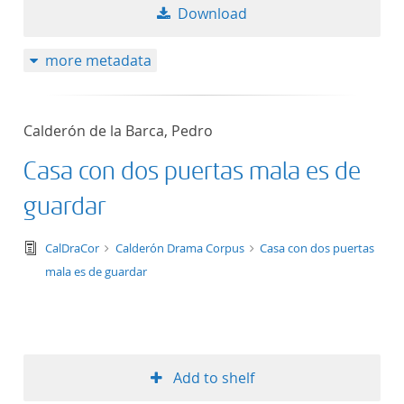
Download
more metadata
Calderón de la Barca, Pedro
Casa con dos puertas mala es de
guardar
text/tg.edition+tg.aggregation+xml
CalDraCor
Calderón Drama Corpus
Casa con dos puertas
mala es de guardar
Add to shelf