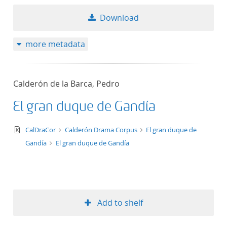
Download
more metadata
Calderón de la Barca, Pedro
El gran duque de Gandía
text/xml
CalDraCor
Calderón Drama Corpus
El gran duque de
Gandía
El gran duque de Gandía
Add to shelf