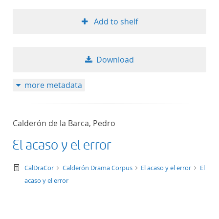
Add to shelf
Download
more metadata
Calderón de la Barca, Pedro
El acaso y el error
text/tg.work+xml
CalDraCor
Calderón Drama Corpus
El acaso y el error
El
acaso y el error