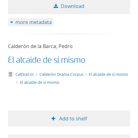
Download
more metadata
Calderón de la Barca, Pedro
El alcaide de sí mismo
text/tg.work+xml
CalDraCor
Calderón Drama Corpus
El alcaide de sí mismo
El alcaide de sí mismo
Add to shelf