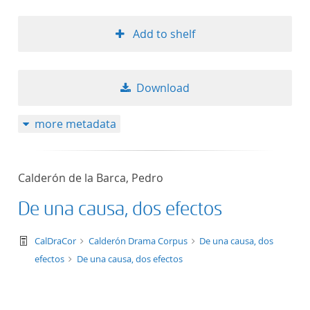
Add to shelf
Download
more metadata
Calderón de la Barca, Pedro
De una causa, dos efectos
text/tg.work+xml
CalDraCor
Calderón Drama Corpus
De una causa, dos
efectos
De una causa, dos efectos