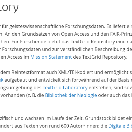
tory
zahl
Texte enthä
abge
iv für geisteswissenschaftliche Forschungsdaten. Es liefert
und 
. An den Grundsätzen von Open Access und den FAIR-Prinzi
Text
hen. Für Forschende bietet das TextGrid Repository eine na
Stud
hrer Forschungsdaten und zur verständlichen Beschreibung d
auf 
pen Access im
Mission Statement
des TextGrid Repository.
basi
Erra
 dem Reintextformat auch XML/TEI-kodiert und ermöglicht s
wir 
ek
aufgebaut und entwickelt sich fortwährend auf der Basis
Repo
schungsumgebung des
TextGrid Laboratory
entstehen, sind sow
 vorhanden (z. B. die
Bibliothek der Neologie
oder auch das P
zifisch und wachsen im Laufe der Zeit. Grundstock bildet e
undert aus Texten von rund 600 Autor*innen: die
Digitale Bi