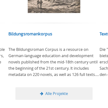
Bildungsromankorpus
Text
ble
The Bildungsroman Corpus is a resource on
Die 
rs,
German-language education and development
biet
e
novels published from the mid-18th century until
ersch
the beginning of the 21st century. It includes
Sach
metadata on 220 novels, as well as 126 full texts.
den 
The corpus was compiled based on secondary
in deu
literature and incorporates the Backfischroman
wurd
(or "teenage girl novel") genre a subcategory of
verg
Alle Projekte
the Bildungsroman.
Samm
nahe