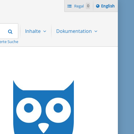
Switch
Regal
0
English
language
to
Suchen
Inhalte
Dokumentation
erte Suche