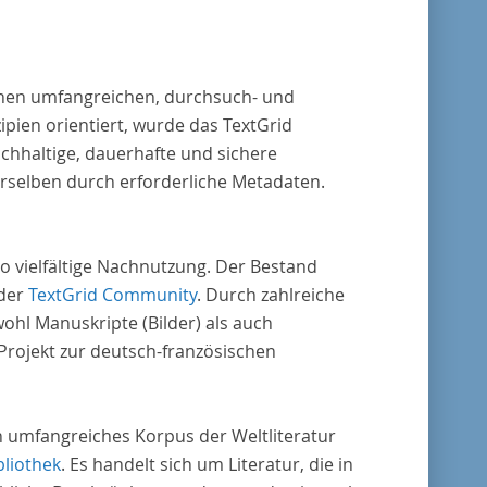
reiche weitere literaturhistorisch relevante
lt, deren urheberrechtliche Schutzfrist
laufen ist. Ähnliches gilt für die Philosophie
 einen umfangreichen, durchsuch- und
die Kulturwissenschaften insgesamt. Die
pien orientiert, wurde das TextGrid
e stammen zum größten Teil aus
chhaltige, dauerhafte und sichere
ienausgaben und sind daher, ebenso wie die
erselben durch erforderliche Metadaten.
der Digitalisierung von Erstdrucken
erenden Texte, zitierfähig. Auf bekannte
ta, die aus der Vorlage stammen, verweisen
o vielfältige Nachnutzung. Der Bestand
unter der Dokumentation zum TextGrid
 der
TextGrid Community
. Durch zahlreiche
sitory.
ohl Manuskripte (Bilder) als auch
rojekt zur deutsch-französischen
in umfangreiches Korpus der Weltliteratur
bliothek
. Es handelt sich um Literatur, die in