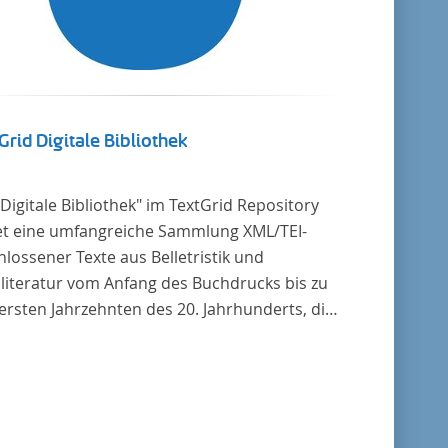
Grid Digitale Bibliothek
"Digitale Bibliothek" im TextGrid Repository
et eine umfangreiche Sammlung XML/TEI-
lossener Texte aus Belletristik und
literatur vom Anfang des Buchdrucks bis zu
ersten Jahrzehnten des 20. Jahrhunderts, die
tscher Sprache verfasst oder übersetzt
en. Für die germanistische und
leichende Literaturwissenschaft ist die
lung von besonderem Interesse, da sie
zu alle wichtigen kanonisierten Texte und