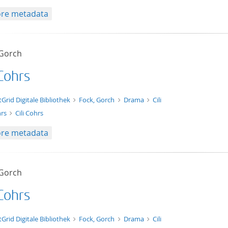
re metadata
 Gorch
 Cohrs
xt/xml
tGrid Digitale Bibliothek
Fock, Gorch
Drama
Cili
hrs
Cili Cohrs
re metadata
 Gorch
 Cohrs
t/tg.edition+tg.aggregation+xml
tGrid Digitale Bibliothek
Fock, Gorch
Drama
Cili