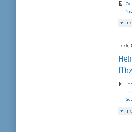
te
Cor
Na
mo
Fock,
Hei
Mos
te
Cor
Hei
God
mo