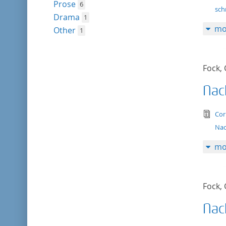
Prose
6
sch
Drama
1
mo
Other
1
Fock,
Nac
tex
Cor
Nac
mo
Fock,
Nac