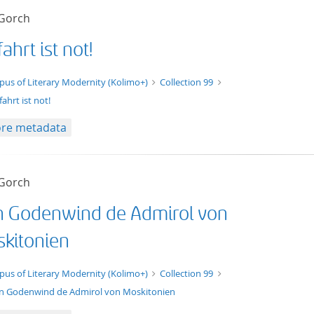
 Gorch
ahrt ist not!
t/tg.edition+tg.aggregation+xml
pus of Literary Modernity (Kolimo+)
Collection 99
ahrt ist not!
re metadata
 Gorch
n Godenwind de Admirol von
kitonien
t/tg.edition+tg.aggregation+xml
pus of Literary Modernity (Kolimo+)
Collection 99
n Godenwind de Admirol von Moskitonien