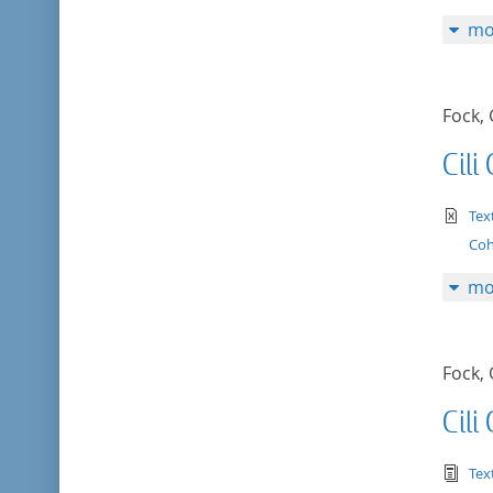
mo
Fock,
Cili
te
Tex
Co
mo
Fock,
Cili
tex
Tex