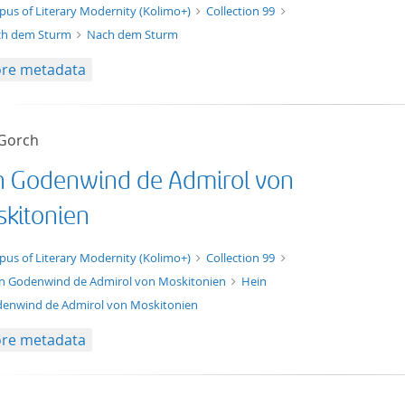
xt/xml
pus of Literary Modernity (Kolimo+)
Collection 99
ch dem Sturm
Nach dem Sturm
re metadata
 Gorch
n Godenwind de Admirol von
kitonien
xt/xml
pus of Literary Modernity (Kolimo+)
Collection 99
n Godenwind de Admirol von Moskitonien
Hein
enwind de Admirol von Moskitonien
re metadata