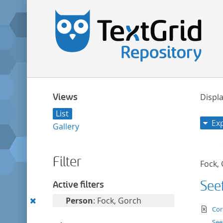
Views
Displa
List
Ex
Gallery
Filter
Fock,
Seef
Active filters
Remove
Person
: Fock, Gorch
te
Cor
this
See