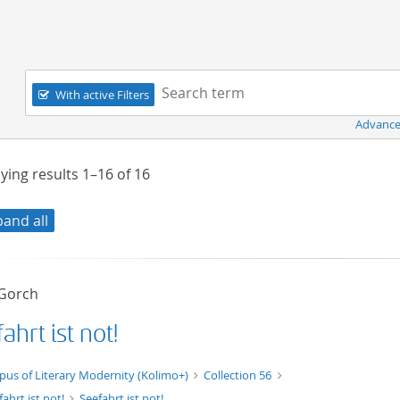
Navigation
Search term:
With active Filters
Advance
ying results
1–16
of
16
pand all
 Gorch
ahrt ist not!
xt/xml
pus of Literary Modernity (Kolimo+)
Collection 56
fahrt ist not!
Seefahrt ist not!