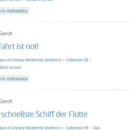
re metadata
 Gorch
ahrt ist not!
t/tg.edition+tg.aggregation+xml
pus of Literary Modernity (Kolimo+)
Collection 56
ahrt ist not!
re metadata
 Gorch
schnellste Schiff der Flotte
xt/xml
pus of Literary Modernity (Kolimo+)
Collection 99
Das