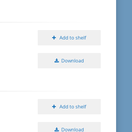
format descending
publication date ascending
Add to shelf
publication date descending
Download
10
20
50
Add to shelf
Download