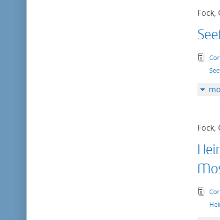
Fock,
Seef
tex
Cor
Seef
mo
Fock,
Hei
Mos
tex
Cor
Hei