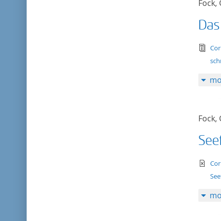
Fock,
Das 
tex
Cor
sch
mo
Fock,
Seef
te
Cor
See
mo