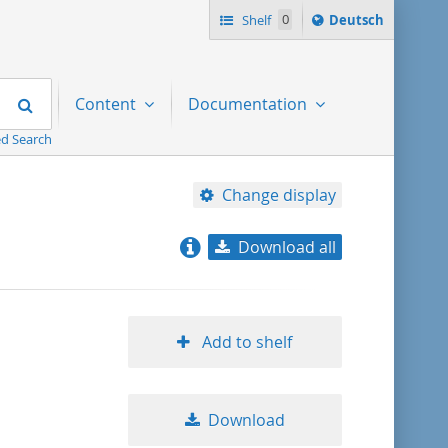
Sprache
Shelf
0
Deutsch
ï¿½ndern
nach
Search
Content
Documentation
d Search
Change display
Download all
relevance
title ascending
Add to shelf
title descending
Download
format ascending