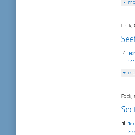
mo
Fock,
Seef
te
Tex
See
mo
Fock,
Seef
tex
Tex
Seef