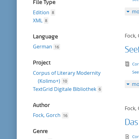
filter
File Type
mo
Edition
8
XML
8
Fock,
Language
German
16
Seef
Project
tex
Cor
Seef
Corpus of Literary Modernity
(Kolimo+)
10
mo
TextGrid Digitale Bibliothek
6
Author
Fock,
Fock, Gorch
16
Das 
Genre
te
Cor