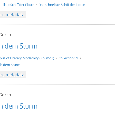
nellste Schiff der Flotte
Das schnellste Schiff der Flotte
re metadata
 Gorch
h dem Sturm
t/tg.edition+tg.aggregation+xml
pus of Literary Modernity (Kolimo+)
Collection 99
h dem Sturm
re metadata
 Gorch
h dem Sturm