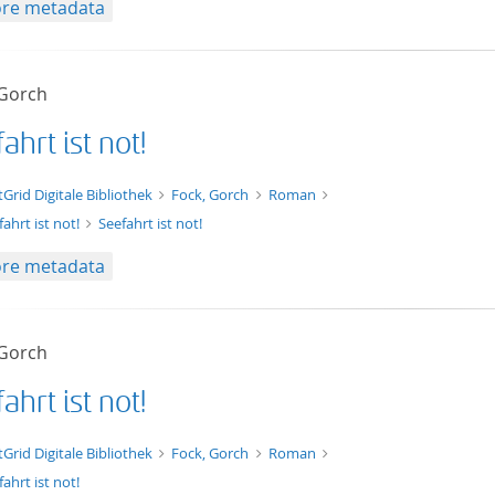
re metadata
 Gorch
ahrt ist not!
xt/xml
tGrid Digitale Bibliothek
Fock, Gorch
Roman
fahrt ist not!
Seefahrt ist not!
re metadata
 Gorch
ahrt ist not!
t/tg.edition+tg.aggregation+xml
tGrid Digitale Bibliothek
Fock, Gorch
Roman
ahrt ist not!