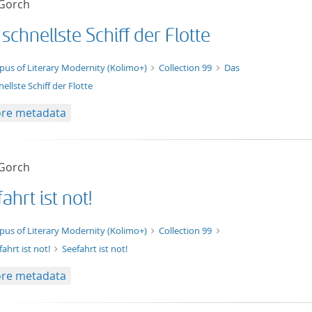
 Gorch
schnellste Schiff der Flotte
t/tg.edition+tg.aggregation+xml
pus of Literary Modernity (Kolimo+)
Collection 99
Das
nellste Schiff der Flotte
re metadata
 Gorch
ahrt ist not!
xt/xml
pus of Literary Modernity (Kolimo+)
Collection 99
fahrt ist not!
Seefahrt ist not!
re metadata