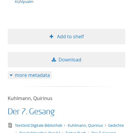
Kühlpsalm
Add to shelf
Download
more metadata
Kuhlmann, Quirinus
Der 7. Gesang
text/tg.edition+tg.aggregation+xml
TextGrid Digitale Bibliothek
Kuhlmann, Quirinus
Gedichte