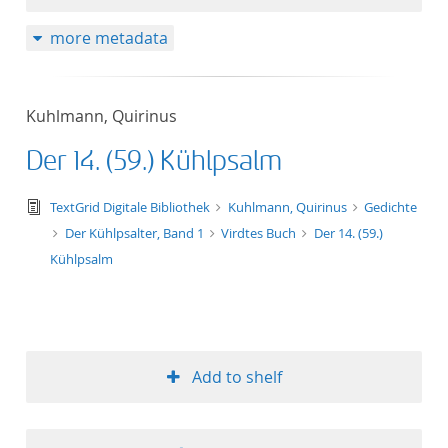
more metadata
Kuhlmann, Quirinus
Der 14. (59.) Kühlpsalm
text/tg.edition+tg.aggregation+xml
TextGrid Digitale Bibliothek
Kuhlmann, Quirinus
Gedichte
Der Kühlpsalter, Band 1
Virdtes Buch
Der 14. (59.)
Kühlpsalm
Add to shelf