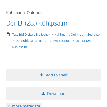
Kuhlmann, Quirinus
Der 13. (28.) Kühlpsalm
text/tg.edition+tg.aggregation+xml
TextGrid Digitale Bibliothek
Kuhlmann, Quirinus
Gedichte
Der Kühlpsalter, Band 1
Zweites Buch
Der 13. (28.)
Kühlpsalm
Add to shelf
Download
more metadata