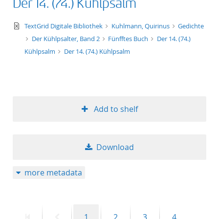
Der 14. (74.) Kühlpsalm
text/xml
TextGrid Digitale Bibliothek
Kuhlmann, Quirinus
Gedichte
Der Kühlpsalter, Band 2
Fünfftes Buch
Der 14. (74.)
Kühlpsalm
Der 14. (74.) Kühlpsalm
Add to shelf
Download
more metadata
First
Previous
Page
Page
Page
Page
1
2
3
4