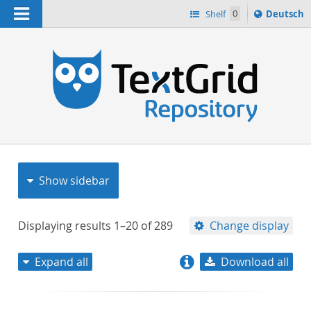
Navigation
Sprache
Shelf
0
Deutsch
ï¿½ndern
nach
h
Show sidebar
Displaying results
1–20
of
289
Change display
Expand all
Download all
relevance