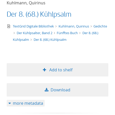
Kuhlmann, Quirinus
title ascending
Der 8. (68.) Kühlpsalm
title descending
text/xml
TextGrid Digitale Bibliothek
Kuhlmann, Quirinus
Gedichte
format ascending
Der Kühlpsalter, Band 2
Fünfftes Buch
Der 8. (68.)
Kühlpsalm
Der 8. (68.) Kühlpsalm
format descendin
publication date 
Add to shelf
publication date 
Download
10
more metadata
20