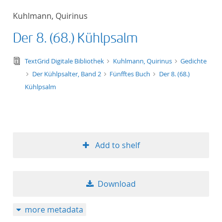
50
Kuhlmann, Quirinus
Der 8. (68.) Kühlpsalm
text/tg.edition+tg.aggregation+xml
TextGrid Digitale Bibliothek
Kuhlmann, Quirinus
Gedichte
Der Kühlpsalter, Band 2
Fünfftes Buch
Der 8. (68.)
Kühlpsalm
Add to shelf
Download
more metadata