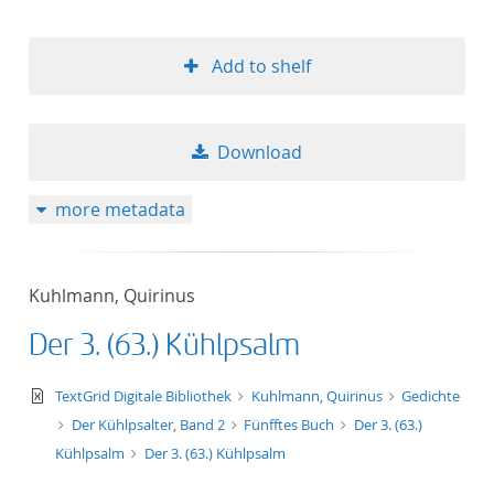
Add to shelf
Download
more metadata
Kuhlmann, Quirinus
Der 3. (63.) Kühlpsalm
text/xml
TextGrid Digitale Bibliothek
Kuhlmann, Quirinus
Gedichte
Der Kühlpsalter, Band 2
Fünfftes Buch
Der 3. (63.)
Kühlpsalm
Der 3. (63.) Kühlpsalm