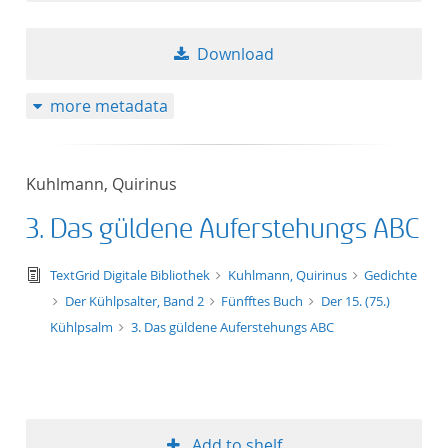
Download
more metadata
Kuhlmann, Quirinus
3. Das güldene Auferstehungs ABC
text/tg.edition+tg.aggregation+xml
TextGrid Digitale Bibliothek
Kuhlmann, Quirinus
Gedichte
Der Kühlpsalter, Band 2
Fünfftes Buch
Der 15. (75.)
Kühlpsalm
3. Das güldene Auferstehungs ABC
Add to shelf