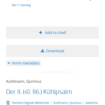
Der 7. Gesang
Add to shelf
Download
more metadata
Kuhlmann, Quirinus
Der 11. (41. 116.) Kühlpsalm
text/tg.edition+tg.aggregation+xml
TextGrid Digitale Bibliothek
Kuhlmann, Quirinus
Gedichte