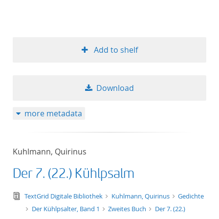
Add to shelf
Download
more metadata
Kuhlmann, Quirinus
Der 7. (22.) Kühlpsalm
text/tg.edition+tg.aggregation+xml
TextGrid Digitale Bibliothek
Kuhlmann, Quirinus
Gedichte
Der Kühlpsalter, Band 1
Zweites Buch
Der 7. (22.)