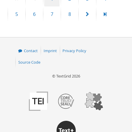
page
page
Page
Page
Page
Page
Next
Last
5
6
7
8
page
page
Contact
Imprint
Privacy Policy
Source Code
© TextGrid 2026