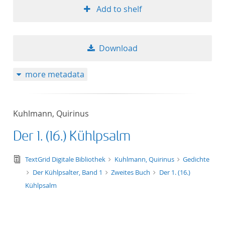
Add to shelf
Download
more metadata
Kuhlmann, Quirinus
Der 1. (16.) Kühlpsalm
text/tg.edition+tg.aggregation+xml
TextGrid Digitale Bibliothek
Kuhlmann, Quirinus
Gedichte
Der Kühlpsalter, Band 1
Zweites Buch
Der 1. (16.)
Kühlpsalm