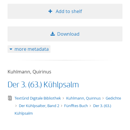
Add to shelf
Download
more metadata
Kuhlmann, Quirinus
Der 3. (63.) Kühlpsalm
text/tg.edition+tg.aggregation+xml
TextGrid Digitale Bibliothek
Kuhlmann, Quirinus
Gedichte
Der Kühlpsalter, Band 2
Fünfftes Buch
Der 3. (63.)
Kühlpsalm