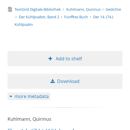
text/tg.edition+tg.aggregation+xml
TextGrid Digitale Bibliothek
Kuhlmann, Quirinus
Gedichte
Der Kühlpsalter, Band 2
Fünfftes Buch
Der 14. (74.)
Kühlpsalm
Add to shelf
Download
more metadata
Kuhlmann, Quirinus