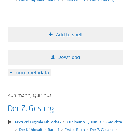
Der Kühlpsalter, Band 1
Erstes Buch
Der 7. Gesang
Add to shelf
Download
more metadata
Kuhlmann, Quirinus
Der 7. Gesang
text/xml
TextGrid Digitale Bibliothek
Kuhlmann, Quirinus
Gedichte
Der Kühlpsalter, Band 1
Erstes Buch
Der 7. Gesang