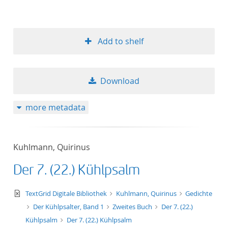
Add to shelf
Download
more metadata
Kuhlmann, Quirinus
Der 7. (22.) Kühlpsalm
text/xml
TextGrid Digitale Bibliothek
Kuhlmann, Quirinus
Gedichte
Der Kühlpsalter, Band 1
Zweites Buch
Der 7. (22.)
Kühlpsalm
Der 7. (22.) Kühlpsalm