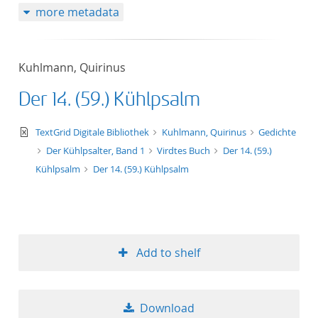
more metadata
Kuhlmann, Quirinus
Der 14. (59.) Kühlpsalm
text/xml
TextGrid Digitale Bibliothek
Kuhlmann, Quirinus
Gedichte
Der Kühlpsalter, Band 1
Virdtes Buch
Der 14. (59.)
Kühlpsalm
Der 14. (59.) Kühlpsalm
Add to shelf
Download