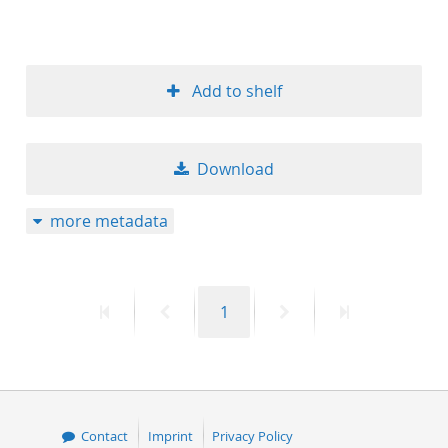
Add to shelf
Download
more metadata
First
Previous
Page
Next
Last
1
page
page
page
page
Contact
Imprint
Privacy Policy