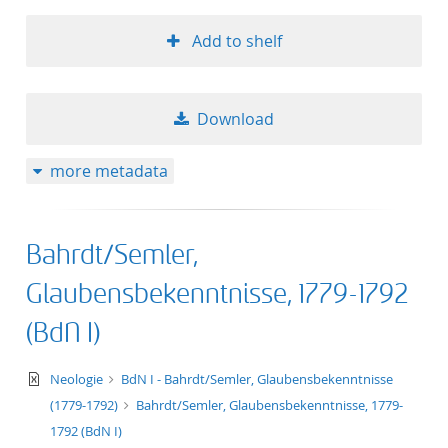
Add to shelf
Download
more metadata
Bahrdt/Semler,
Glaubensbekenntnisse, 1779-1792
(BdN I)
text/xml
Neologie
BdN I - Bahrdt/Semler, Glaubensbekenntnisse
(1779-1792)
Bahrdt/Semler, Glaubensbekenntnisse, 1779-
1792 (BdN I)