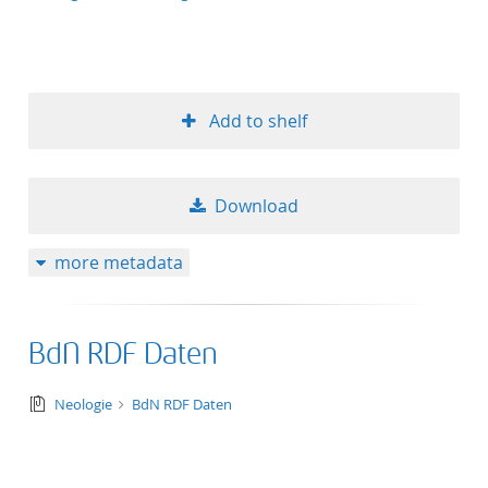
Add to shelf
Download
more metadata
BdN RDF Daten
text/tg.collection+tg.aggregation+xml
Neologie
BdN RDF Daten