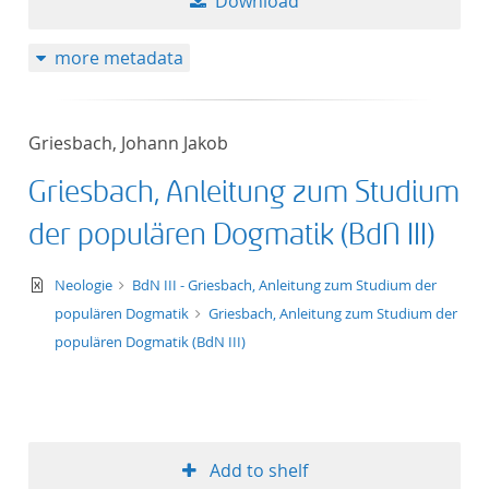
Download
more metadata
Griesbach, Johann Jakob
Griesbach, Anleitung zum Studium
der populären Dogmatik (BdN III)
text/xml
Neologie
BdN III - Griesbach, Anleitung zum Studium der
populären Dogmatik
Griesbach, Anleitung zum Studium der
populären Dogmatik (BdN III)
Add to shelf