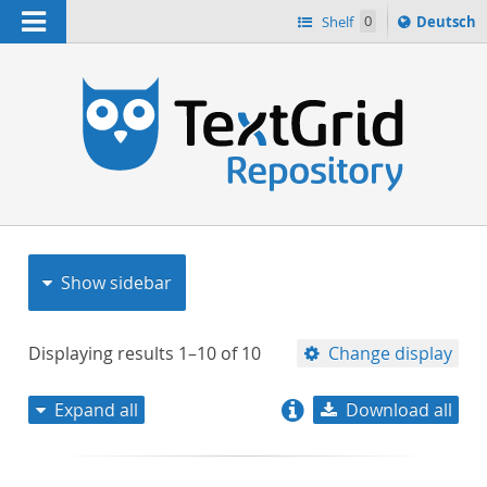
Navigation
Sprache
Shelf
0
Deutsch
ï¿½ndern
nach
h
Show sidebar
Displaying results
1–10
of
10
Change display
Expand all
Download all
relevance