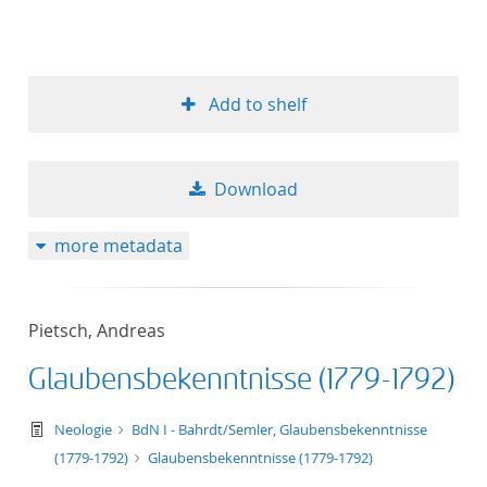
Add to shelf
Download
more metadata
Pietsch, Andreas
Glaubensbekenntnisse (1779-1792)
text/tg.work+xml
Neologie
BdN I - Bahrdt/Semler, Glaubensbekenntnisse
(1779-1792)
Glaubensbekenntnisse (1779-1792)