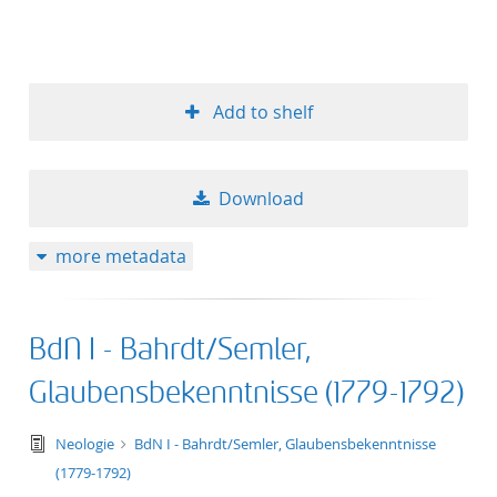
Add to shelf
Download
more metadata
BdN I - Bahrdt/Semler,
Glaubensbekenntnisse (1779-1792)
text/tg.edition+tg.aggregation+xml
Neologie
BdN I - Bahrdt/Semler, Glaubensbekenntnisse
(1779-1792)