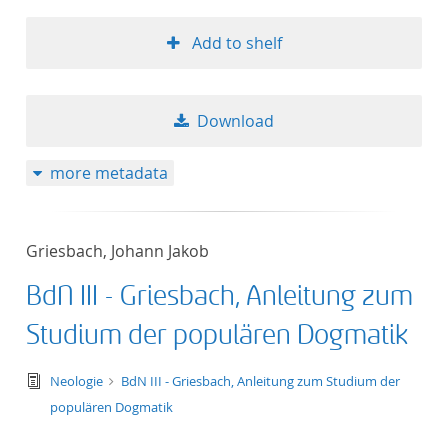
Add to shelf
Download
more metadata
Griesbach, Johann Jakob
BdN III - Griesbach, Anleitung zum
Studium der populären Dogmatik
text/tg.edition+tg.aggregation+xml
Neologie
BdN III - Griesbach, Anleitung zum Studium der
populären Dogmatik