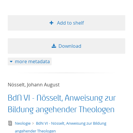
Add to shelf
Download
more metadata
Nösselt, Johann August
BdN VI - Nösselt, Anweisung zur
Bildung angehender Theologen
text/tg.edition+tg.aggregation+xml
Neologie
BdN VI - Nösselt, Anweisung zur Bildung
angehender Theologen