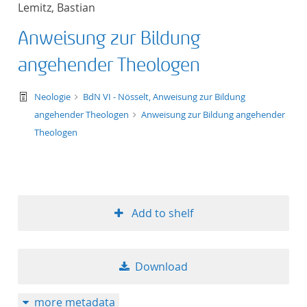
Lemitz, Bastian
title ascending
Anweisung zur Bildung
title descending
angehender Theologen
format ascending
text/tg.work+xml
Neologie
BdN VI - Nösselt, Anweisung zur Bildung
angehender Theologen
Anweisung zur Bildung angehender
format descendin
Theologen
publication date 
publication date 
Add to shelf
10
Download
20
more metadata