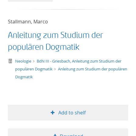
50
Stallmann, Marco
Anleitung zum Studium der
populären Dogmatik
text/tg.work+xml
Neologie
BdN III - Griesbach, Anleitung zum Studium der
populären Dogmatik
Anleitung zum Studium der populären
Dogmatik
Add to shelf