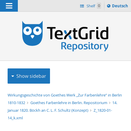
Navigation
Sprache
Shelf
0
Deutsch
ï¿½ndern
h
nach
Show sidebar
Wirkungsgeschichte von Goethes Werk „Zur Farbenlehre“ in Berlin
1810-1832
Goethes Farbenlehre in Berlin. Repositorium
14.
Januar 1820. Böckh an C. L. F. Schultz (Konzept)
Z_1820-01-
14_k.xml