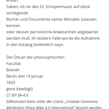
erklärt
haben, ob sie den
Dr
Schopenhauer
auf diese
vorliegende
Bücher und Documente seines Wandels zulassen
können
oder dessen personliche Anwesenheit abgewartet
werden muß. Im letztern Falle würde die Aufnahme
in den Katalog bedenklich seyn.
Der
Decan
der
philosophischen
Facultät
Boeckh
Berlin
den
14 Januar
1820
gene bewilligt
]
CC-BY-SA-4.0
Editionstext kann unter der Lizenz „Creative Commons
Attribution Share Alike 4.0 International“ genutzt werden.