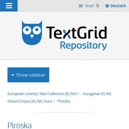
Navigation
Sprache
Shelf
0
Deutsch
ï¿½ndern
h
nach
Show sidebar
European Literary Text Collection (ELTeC)
Hungarian ELTeC
Novel Corpus (ELTeC-hun)
Piroska
Piroska