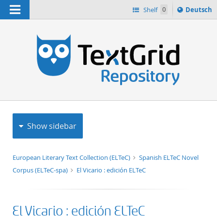
Navigation
Sprache
Shelf
0
Deutsch
ï¿½ndern
h
nach
Show sidebar
European Literary Text Collection (ELTeC)
Spanish ELTeC Novel
Corpus (ELTeC-spa)
El Vicario : edición ELTeC
El Vicario : edición ELTeC