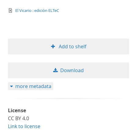
text/xml
El Vicario : edición ELTeC
Add to shelf
Download
more metadata
License
CC BY 4.0
Link to license