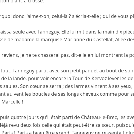
âton blanc à crosse.
rquoi donc l'aime-t-on, celui-là ? s'écria-t-elle ; qui de vous 
laissa seule avec Tanneguy. Elle lui mit dans la main dix pièc
sse de madame la marquise Marianne du Castellat, Allée des
tu reviens, je ne te chasserai pas, dit-elle en lui montrant la p
 tout. Tanneguy partit avec son petit paquet au bout de son 
 de la lande, pour voir encore la Tour-de-Kervoz lever les 
 saules. Son cœur se serra ; des larmes vinrent à ses yeux, p
nt au vent les boucles de ses longs cheveux comme pour sal
 Marcelle !
puis quatre jours qu'il était parti de Château-le-Brec, les a
déjà revu deux fois celle qui était peut-être sa sœur, puisqu'el
à Paris ! Paris a beau être grand, Tanneguy ne ressentait plus 