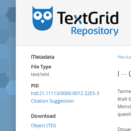
Metadata
The CLi
File Type
I -
text/xml
PID
Tanneg
hdl:21.11113/0000-0012-22E5-3
était 
Citation Suggestion
Monsie
questi
Download
Object (TEI)
Douair