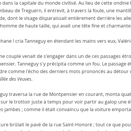
 dans la capitale du monde civilisé. Au lieu de cette ondin
beau de Treguern, il entrevit, à travers la foule, une mantille
de, dont le visage disparaissait entièrement derrière les ai
homme de haute taille, qui avait une tête fine et charmante
phane ! cria Tanneguy en étendant les mains vers eux, Valéri
ne couple venait de s'engager dans un de ces passages étroit
ensier. Tanneguy s'y précipita comme un fou. Le passage ét
dre comme l'écho des derniers mots prononcés au détour de
Allée des Veuves
.
uy traversa la rue de Montpensier en courant, monta quatre 
 sur le trottoir juste à temps pour voir partir au galop une
 jambes ; comme il était convaincu que la voiture emportait 
ture brûlait le pavé de la rue Saint-Honoré ; tout ce que pouv