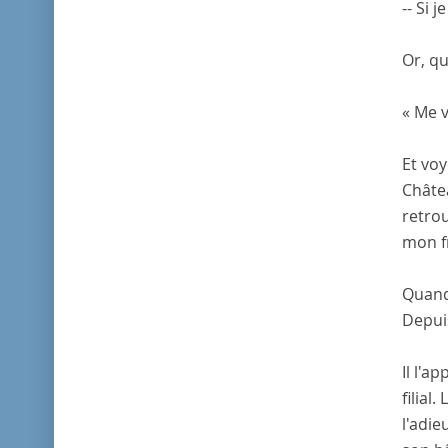
-- Si 
Or, qu
« Me v
Et voy
Châtea
retrou
mon fr
Quand 
Depuis
Il l'a
filial
l'adie