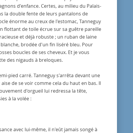
gnons d'enfance. Certes, au milieu du Palais-
ns la double fente de leurs pantalons de
 binocle énorme au creux de l'estomac, Tanneguy
n flottant de toile écrue sur sa guêtre pareille
gracieuse et déjà robuste ; un ruban de laine
 blanche, brodée d'un fin liséré bleu. Pour
grosses boucles de ses cheveux. Et je vous
ette des nigauds à breloques.
demi-pied carré. Tanneguy s'arrêta devant une
t aise de se voir comme cela du haut en bas. Il
ouvement d'orgueil lui redressa la tête,
es à la volée :
ssance avec lui-même, il n'eût jamais songé à