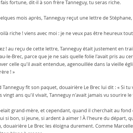
je fais fortune, dit-il à son frère Tanneguy, tu seras riche.
elques mois après, Tanneguy reçut une lettre de Stéphane, u
oilà riche ! viens avec moi : je ne veux pas être heureux tout
ez ! au reçu de cette lettre, Tanneguy était justement en tra
u-le-Brec, parce que je ne sais quelle folie l'avait pris au ce
ver celle qu'il avait entendue, agenouillée dans la vieille égl
ère ! »
Tanneguy fit son paquet, douairière Le Brec lui dit : « Si tu ve
 vingt ans qu'il vivait, Tanneguy n'avait jamais vu sourire le
ppelait grand-mère, et cependant, quand il cherchait au fond 
. Lui si bon, si jeune, si ardent à aimer ! À l'heure du départ,
u, douairière Le Brec les éloigna durement. Comme Marcelle