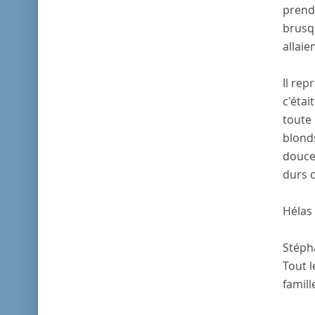
prendr
brusqu
allaie
Il rep
c'étai
toute 
blonds
douce 
durs c
Hélas 
Stépha
Tout l
famill