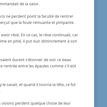
commandait de la saisir.
ris ne perdent point la faculté de rentrer
aperçut que la foule remuante et pimpante.
oir rêvé. En ce cas, le rêve continuait, car
ême en pitié, il put ouïr distinctement à son
assaient durent s'étonner de voir ce beau
 tête rentrée entre les épaules comme s'il eût
e savait, et quand il tourna la tête, ce fut
.
les visions perdent quelque chose de leur