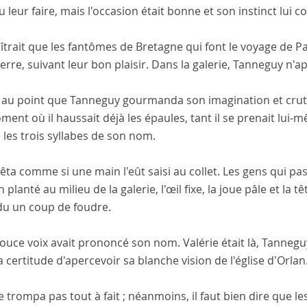
u leur faire, mais l'occasion était bonne et son instinct lui 
aîtrait que les fantômes de Bretagne qui font le voyage de Pa
erre, suivant leur bon plaisir. Dans la galerie, Tanneguy n'
 au point que Tanneguy gourmanda son imagination et crut av
ent où il haussait déjà les épaules, tant il se prenait lui-m
e les trois syllabes de son nom.
rrêta comme si une main l'eût saisi au collet. Les gens qui p
 planté au milieu de la galerie, l'œil fixe, la joue pâle et la
du un coup de foudre.
uce voix avait prononcé son nom. Valérie était là, Tanneguy l
a certitude d'apercevoir sa blanche vision de l'église d'Orlan
se trompa pas tout à fait ; néanmoins, il faut bien dire que 