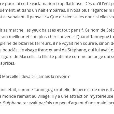
e pour lui cette exclamation trop flatteuse. Dès qu'il l'eût p
ement, et dans un naïf embarras, il n'osa plus regarder ni la
nt et venaient. Il pensait : « Que diraient-elles donc si elles
rit sa marche, les yeux baissés et tout pensif. Ce nom de St
t son meilleur et son plus cher souvenir. Quand Tanneguy to
pleine de bizarres terreurs, il ne voyait rien sourire, sino
 bouclés : le visage franc et ami de Stéphane, qui lui avait di
figure de Marcelle, la fillette patiente comme un ange qui s
aprices.
! Marcelle ! devait-il jamais la revoir ?
ne était, comme Tanneguy, orphelin de père et de mère. Il 
e monde l'aimait au village. Il y a une attraction mystérieuse
e. Stéphane recevait parfois un peu d'argent d'une main inco