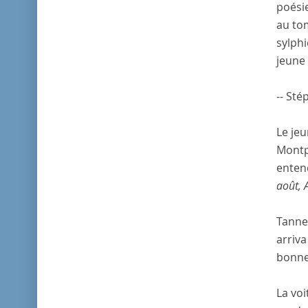
poésie
au tom
sylphi
jeune 
-- Sté
Le jeu
Montp
enten
août, 
Tanneg
arriva
bonnes
La voi