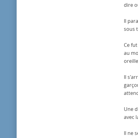
dire o
Il par
sous t
Ce fut
au mom
oreill
Il s'a
garçon
atten
Une do
avec l
Il ne 