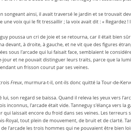
n songeant ainsi, il avait traversé le jardin et se trouvait d
e une voix qui le fit tressaillir ; la voix avait dit : « Regardez ! l
uy poussa un cri de joie et se retourna, car il était bien sûr
a devant, à droite, à gauche, et ne vit que des figures étran
es sous l'arcade qui lui faisait face, semblaient le considér
-jour et ne pouvait distinguer leurs traits, parce que la lumi
endant un frisson courut par ses veines.
 trois
Freux
, murmura-t-il, ont-ils donc quitté la Tour-de-Kerv
 lui, son regard se baissa. Quand il releva les yeux vers l'ar
ois inconnus, l'arcade était vide. Tanneguy s'élança vers la 
r qui laissait encore du froid dans ses veines. Les terreurs
ais-Royal, tout plein de mouvement, de bruit et de clarté. Ta
s de l'arcade les trois hommes qui ne pouvaient être bien loin 