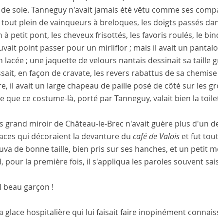
 de soie. Tanneguy n'avait jamais été vêtu comme ses compa
 tout plein de vainqueurs à breloques, les doigts passés da
 à petit pont, les cheveux frisottés, les favoris roulés, le
vait point passer pour un mirliflor ; mais il avait un pantalo
n lacée ; une jaquette de velours nantais dessinait sa taille 
sait, en façon de cravate, les revers rabattus de sa chemise
re, il avait un large chapeau de paille posé de côté sur les 
e que ce costume-là, porté par Tanneguy, valait bien la toil
s grand miroir de Château-le-Brec n'avait guère plus d'un 
laces qui décoraient la devanture du
café de Valois
et fut tou
uva de bonne taille, bien pris sur ses hanches, et un petit m
 pour la première fois, il s'appliqua les paroles souvent saisi
l beau garçon !
a glace hospitalière qui lui faisait faire inopinément connai