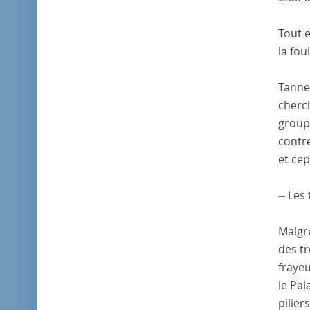
Tout e
la foul
Tanneg
cherch
groupé
contre
et cep
-- Les
Malgré
des tr
frayeu
le Pal
pilier