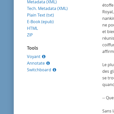
Metadata (XML)
étoffe
Tech. Metadata (XML)
Royal,
Plain Text (txt)
nankin
E-Book (epub)
ne pou
HTML
et bie
ZIP
réunis
coiffu
Tools
affirm
Voyant
Annotate
Le plu
Switchboard
des g
se tro
quand,
-- Que
Sans l