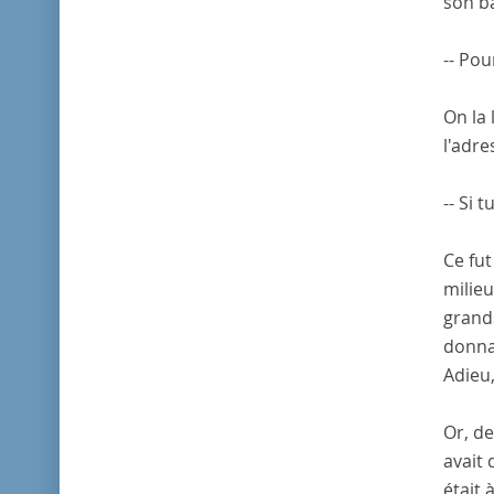
son b
-- Pou
On la 
l'adre
-- Si 
Ce fut
milieu
grands
donna
Adieu,
Or, de
avait 
était 