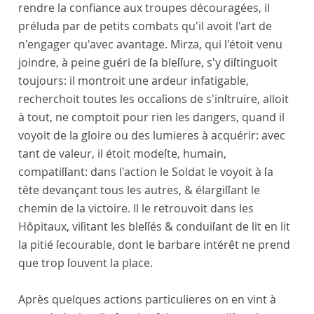
rendre la confiance aux troupes découragées, il
préluda par de petits combats qu'il avoit l'art de
n'engager qu'avec avantage. Mirza, qui l'étoit venu
joindre, à peine guéri de ſa bleſſure, s'y diſtinguoit
toujours: il montroit une ardeur infatigable,
recherchoit toutes les occaſions de s'inſtruire, alloit
à tout, ne comptoit pour rien les dangers, quand il
voyoit de la gloire ou des lumieres à acquérir: avec
tant de valeur, il étoit modeſte, humain,
compatiſſant: dans l'action le Soldat le voyoit à ſa
tête devançant tous les autres, & élargiſſant le
chemin de la victoire. Il le retrouvoit dans les
Hôpitaux, viſitant les bleſſés & conduiſant de lit en lit
la pitié ſecourable, dont le barbare intérêt ne prend
que trop ſouvent la place.
Après quelques actions particulieres on en vint à