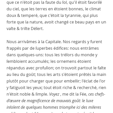
que ce n'étoit pas la faute du ſol, qu'il étoit favoriſé
du ciel, que les terres en étoient bonnes, le climat
doux & temperé, que c'étoit la tyrannie, qui plus
forte que la nature, avoit changé ce beau pays en un
vaſte & triſte Déſert.
Nous arrivâmes à la Capitale. Nos regards y furent
frappés par de ſuperbes édifices: nous entrâmes
dans quelques-uns: tous les tréſors du monde y
ſembloient accumulés; les ornemens étoient
répandus avec profuſion; on trouvoit partout le faſte
au lieu du goût; tous les arts s'étoient prêtés la main
plutôt pour charger que pour embellir; l'éclat de l'or
y fatiguoit les yeux; tout étoit riche & recherché, rien
n'étoit noble & ſimple.
Voyez
, me dit la Fée,
ces chefs-
d'œuvre de magnificence de mauvais goût: le luxe
inſolent de quelques hommes triomphe ici des miſeres