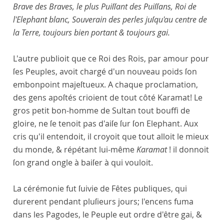
Brave des Braves, le plus Puiſſant des Puiſſans, Roi de
l'Elephant blanc, Souverain des perles juſqu'au centre de
la Terre, toujours bien portant & toujours gai.
L'autre publioit que ce Roi des Rois, par amour pour
ſes Peuples, avoit chargé d'un nouveau poids ſon
embonpoint majeſtueux. A chaque proclamation,
des gens apoſtés crioient de tout côté Karamat! Le
gros petit bon-homme de Sultan tout bouffi de
gloire, ne ſe tenoit pas d'aiſe ſur ſon Elephant. Aux
cris qu'il entendoit, il croyoit que tout alloit le mieux
du monde, & répétant lui-même
Karamat
! il donnoit
ſon grand ongle à baiſer à qui vouloit.
La cérémonie fut ſuivie de Fêtes publiques, qui
durerent pendant pluſieurs jours; l'encens fuma
dans les Pagodes, le Peuple eut ordre d'être gai, &