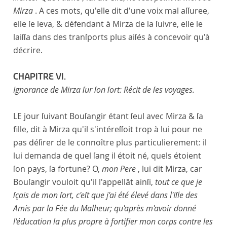
Mirza
. A ces mots, qu'elle dit d'une voix mal aſſuree,
elle ſe leva, & défendant à Mirza de la ſuivre, elle le
laiſſa dans des tranſports plus aiſés à concevoir qu'à
décrire.
CHAPITRE VI.
Ignorance de Mirza ſur ſon ſort: Récit de ſes voyages.
LE jour ſuivant Bouſangir étant ſeul avec Mirza & ſa
fille, dit à Mirza qu'il s'intéreſſoit trop à lui pour ne
pas déſirer de le connoître plus particulierement: il
lui demanda de quel ſang il étoit né, quels étoient
ſon pays, ſa fortune? O,
mon Pere
, lui dit Mirza, car
Bouſangir vouloit qu'il l'appellât ainſi,
tout ce que je
ſçais de mon ſort, c'eſt que j'ai été élevé dans l'Iſle des
Amis par la Fée du Malheur; qu'après m'avoir donné
l'éducation la plus propre à fortifier mon corps contre les