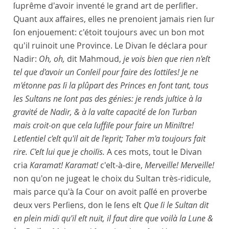
ſuprême d'avoir inventé le grand art de perſifler.
Quant aux affaires, elles ne prenoient jamais rien ſur
ſon enjouement: c'étoit toujours avec un bon mot
qu'il ruinoit une Province. Le Divan ſe déclara pour
Nadir:
Oh, oh,
dit Mahmoud,
je vois bien que rien n'eſt
tel que d'avoir un Conſeil pour faire des ſottiſes! Je ne
m'étonne pas ſi la plûpart des Princes en font tant, tous
les Sultans ne ſont pas des génies: je rends juſtice à la
gravité de Nadir, & à la vaſte capacité de ſon Turban
mais croit-on que cela ſuffiſe pour faire un Miniſtre!
Letſentiel c'eſt qu'il ait de l'eprit; Taher m'a toujours fait
rire. C'eſt lui que je choiſis.
A ces mots, tout le Divan
cria
Karamat! Karamat!
c'eſt-à-dire,
Merveille! Merveille!
non qu'on ne jugeat le choix du Sultan très-ridicule,
mais parce qu'à ſa Cour on avoit paſſé en proverbe
deux vers Perſiens, don le ſens eſt
Que ſi le Sultan dit
en plein midi qu'il eſt nuit, il faut dire que voilà la Lune &