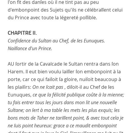
l'on fit des danſes où il ne tint pas au peu
d'embonpoint des Sujets qu'ils ne célébraſſent celui
du Prince avec toute la légereté poſſible.
CHAPITRE II.
Confidence du Sultan au Chef, de ſes Eunuques.
Naiſſance d'un Prince.
AU ſortir de la Cavalcade le Sultan rentra dans ſon
Harem. Il eut bien voulu laiſſer ſon embonpoint à la
porte, car ce qui faiſoit ſa gloire, nuiſoit beaucoup à
ſes plaiſirs:
On ne ſcait pas
, diſoit-il au Chef de ſes
Eunuques,
ce que la félicité publique coûte à la mienne;
tu fais entrer tous les jours dans mon lit une nouvelle
Sultane; on ſert à ma table les mets les plus exquis; les
bons mots de Taher ne tariſſent point, & avec tout cela je
ne ſuis point heureux: grace a ce maudit embonpoint