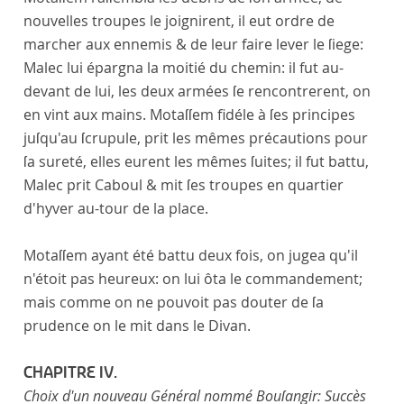
nouvelles troupes le joignirent, il eut ordre de
marcher aux ennemis & de leur faire lever le ſiege:
Malec lui épargna la moitié du chemin: il fut au-
devant de lui, les deux armées ſe rencontrerent, on
en vint aux mains. Motaſſem fidéle à ſes principes
juſqu'au ſcrupule, prit les mêmes précautions pour
ſa sureté, elles eurent les mêmes ſuites; il fut battu,
Malec prit Caboul & mit ſes troupes en quartier
d'hyver au-tour de la place.
Motaſſem ayant été battu deux fois, on jugea qu'il
n'étoit pas heureux: on lui ôta le commandement;
mais comme on ne pouvoit pas douter de ſa
prudence on le mit dans le Divan.
CHAPITRE IV.
Choix d'un nouveau Général nommé Bouſangir: Succès