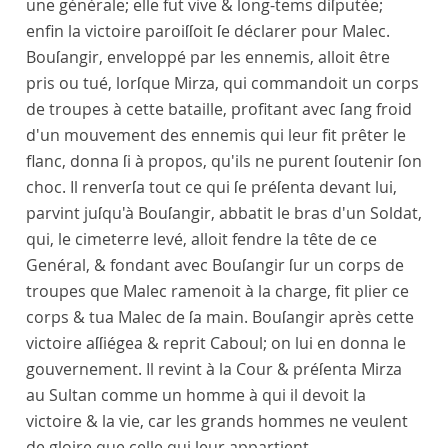
une générale; elle fut vive & long-tems diſputée;
enfin la victoire paroiſſoit ſe déclarer pour Malec.
Bouſangir, enveloppé par les ennemis, alloit être
pris ou tué, lorſque Mirza, qui commandoit un corps
de troupes à cette bataille, profitant avec ſang froid
d'un mouvement des ennemis qui leur fit prêter le
flanc, donna ſi à propos, qu'ils ne purent ſoutenir ſon
choc. Il renverſa tout ce qui ſe préſenta devant lui,
parvint juſqu'à Bouſangir, abbatit le bras d'un Soldat,
qui, le cimeterre levé, alloit fendre la tête de ce
Genéral, & fondant avec Bouſangir ſur un corps de
troupes que Malec ramenoit à la charge, fit plier ce
corps & tua Malec de ſa main. Bouſangir après cette
victoire aſſiégea & reprit Caboul; on lui en donna le
gouvernement. Il revint à la Cour & préſenta Mirza
au Sultan comme un homme à qui il devoit la
victoire & la vie, car les grands hommes ne veulent
de gloire que celle qui leur appartient.