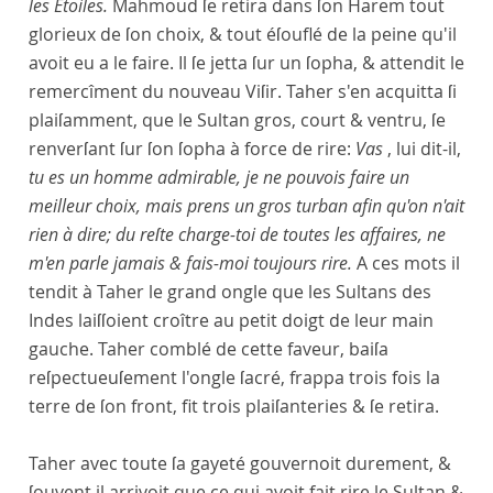
les Etoiles.
Mahmoud ſe retira dans ſon Harem tout
glorieux de ſon choix, & tout éſouflé de la peine qu'il
avoit eu a le faire. Il ſe jetta ſur un ſopha, & attendit le
remercîment du nouveau Viſir. Taher s'en acquitta ſi
plaiſamment, que le Sultan gros, court & ventru, ſe
renverſant ſur ſon ſopha à force de rire:
Vas
, lui dit-il,
tu es un homme admirable, je ne pouvois faire un
meilleur choix, mais prens un gros turban afin qu'on n'ait
rien à dire; du reſte charge-toi de toutes les affaires, ne
m'en parle jamais & fais-moi toujours rire.
A ces mots il
tendit à Taher le grand ongle que les Sultans des
Indes laiſſoient croître au petit doigt de leur main
gauche. Taher comblé de cette faveur, baiſa
reſpectueuſement l'ongle ſacré, frappa trois fois la
terre de ſon front, fit trois plaiſanteries & ſe retira.
Taher avec toute ſa gayeté gouvernoit durement, &
ſouvent il arrivoit que ce qui avoit fait rire le Sultan &