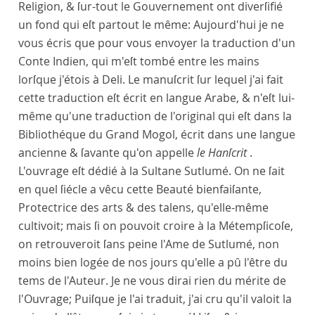
Religion, & ſur-tout le Gouvernement ont diverſifié
un fond qui eſt partout le même: Aujourd'hui je ne
vous écris que pour vous envoyer la traduction d'un
Conte Indien, qui m'eſt tombé entre les mains
lorſque j'étois à Deli. Le manuſcrit ſur lequel j'ai fait
cette traduction eſt écrit en langue Arabe, & n'eſt lui-
même qu'une traduction de l'original qui eſt dans la
Bibliothéque du Grand Mogol, écrit dans une langue
ancienne & ſavante qu'on appelle
le Hanſcrit
.
L'ouvrage eſt dédié à la Sultane Sutlumé. On ne ſait
en quel ſiécle a vêcu cette Beauté bienfaiſante,
Protectrice des arts & des talens, qu'elle-même
cultivoit; mais ſi on pouvoit croire à la Métempſicoſe,
on retrouveroit ſans peine l'Ame de Sutlumé, non
moins bien logée de nos jours qu'elle a pû l'être du
tems de l'Auteur. Je ne vous dirai rien du mérite de
l'Ouvrage; Puiſque je l'ai traduit, j'ai cru qu'il valoit la