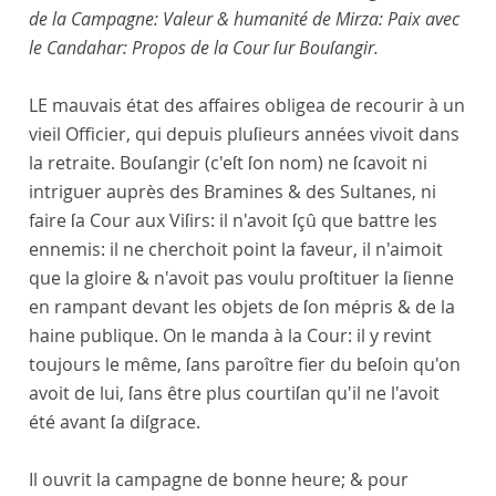
de la Campagne: Valeur & humanité de Mirza: Paix avec
le Candahar: Propos de la Cour ſur Bouſangir.
LE mauvais état des affaires obligea de recourir à un
vieil Officier, qui depuis pluſieurs années vivoit dans
la retraite. Bouſangir (c'eſt ſon nom) ne ſcavoit ni
intriguer auprès des Bramines & des Sultanes, ni
faire ſa Cour aux Viſirs: il n'avoit ſçû que battre les
ennemis: il ne cherchoit point la faveur, il n'aimoit
que la gloire & n'avoit pas voulu proſtituer la ſienne
en rampant devant les objets de ſon mépris & de la
haine publique. On le manda à la Cour: il y revint
toujours le même, ſans paroître fier du beſoin qu'on
avoit de lui, ſans être plus courtiſan qu'il ne l'avoit
été avant ſa diſgrace.
Il ouvrit la campagne de bonne heure; & pour