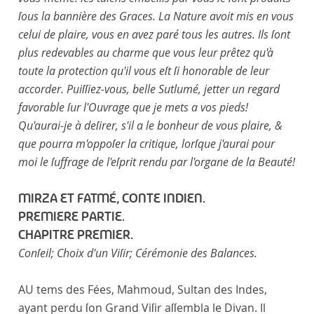
ſous la bannière des Graces. La Nature avoit mis en vous
celui de plaire, vous en avez paré tous les autres. Ils ſont
plus redevables au charme que vous leur prêtez qu'à
toute la protection qu'il vous eſt ſi honorable de leur
accorder. Puiſſiez-vous, belle Sutlumé, jetter un regard
favorable ſur l'Ouvrage que je mets a vos pieds!
Qu'aurai-je à deſirer, s'il a le bonheur de vous plaire, &
que pourra m'oppoſer la critique, lorſque j'aurai pour
moi le ſuffrage de l'eſprit rendu par l'organe de la Beauté!
MIRZA ET FATMÉ, CONTE INDIEN.
PREMIERE PARTIE.
CHAPITRE PREMIER.
Conſeil; Choix d'un Viſir; Cérémonie des Balances.
AU tems des Fées, Mahmoud, Sultan des Indes,
ayant perdu ſon Grand Viſir aſſembla le Divan. Il