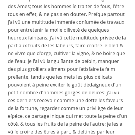
des Ames; tous les hommes ſe traiter de fous, l'être
tous en effet, & ne pas s'en douter. Preſque partout
j'ai vû une multitude immenſe conſumée de travaux
pour entretenir la molle oiſiveté de quelques
heureux fainéans; j'ai vû cette multitude privée de ſa
part aux fruits de ſes labeurs, faire croître le bled &
ne vivre que d'orge, cultiver la vigne, & ne boire que
de l'eau: je l'ai vû languiſſante de beſoin, manquer
des plus groſſiers alimens pour ſatisfaire ſa faim
preſſante, tandis que les mets les plus délicats
pouvoient à peine exciter le goût dédaigneux d'un
petit nombre d'hommes gorgés de délices: j'ai vû
ces derniers recevoir comme une dette les faveurs
de la fortune, regarder comme un privilège de leur
eſpéce, ce partage inique qui met toute la peine d'un
côté, & tous les fruits de la peine de l'autre; je les ai
vû ſe croire des êtres à part, & deſtinés par leur