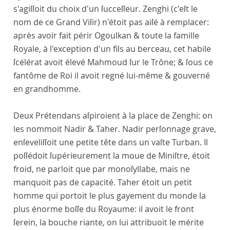
s'agiſſoit du choix d'un ſucceſſeur. Zenghi (c'eſt le
nom de ce Grand Viſir) n'étoit pas aiſé à remplacer:
après avoir fait périr Ogoulkan & toute la famille
Royale, à l'exception d'un fils au berceau, cet habile
ſcélérat avoit élevé Mahmoud ſur le Trône; & ſous ce
fantôme de Roi il avoit regné lui-même & gouverné
en grandhomme.
Deux Prétendans aſpiroient à la place de Zenghi: on
les nommoit Nadir & Taher. Nadir perſonnage grave,
enſeveliſſoit une petite tête dans un vaſte Turban. Il
poſſédoit ſupérieurement la moue de Miniſtre, étoit
froid, ne parloit que par monoſyllabe, mais ne
manquoit pas de capacité. Taher étoit un petit
homme qui portoit le plus gayement du monde la
plus énorme boſſe du Royaume: il avoit le front
ſerein, la bouche riante, on lui attribuoit le mérite