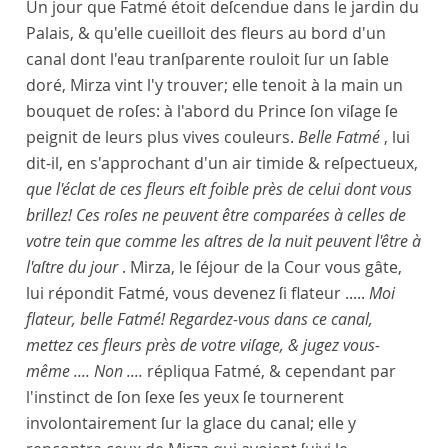
Un jour que Fatmé étoit deſcendue dans le jardin du
Palais, & qu'elle cueilloit des fleurs au bord d'un
canal dont l'eau tranſparente rouloit ſur un ſable
doré, Mirza vint l'y trouver; elle tenoit à la main un
bouquet de roſes: à l'abord du Prince ſon viſage ſe
peignit de leurs plus vives couleurs.
Belle Fatmé
, lui
dit-il, en s'approchant d'un air timide & reſpectueux,
que l'éclat de ces fleurs eſt foible près de celui dont vous
brillez! Ces roſes ne peuvent être comparées à celles de
votre tein que comme les aſtres de la nuit peuvent l'être à
l'aſtre du jour
. Mirza, le ſéjour de la Cour vous gâte,
lui répondit Fatmé, vous devenez ſi flateur .....
Moi
flateur, belle Fatmé! Regardez-vous dans ce canal,
mettez ces fleurs près de votre viſage, & jugez vous-
même .... Non ....
répliqua Fatmé, & cependant par
l'instinct de ſon ſexe ſes yeux ſe tournerent
involontairement ſur la glace du canal; elle y