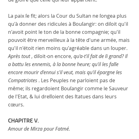
La paix ſe fit; alors la Cour du Sultan ne ſongea plus
qu'à donner des ridicules à Bouſangir: on diſoit qu'il
n'avoit point le ton de la bonne compagnie; qu'il
pouvoit être merveilleux à la tête d'une armée, mais
qu'il n'étoit rien moins qu'agréable dans un ſouper.
Après tout
, diſoit-on encore,
qu'a-t'il fait de ſi grand? Il
a battu les ennemis, à la bonne heure; qu'il les faſſe
encore mourir d'ennui s'il veut, mais qu'il épargne ſes
Compatriotes
. Les Peuples ne parloient pas de
même; ils regardoient Bouſangir comme le Sauveur
de l'Etat, & lui dreſſoient des ſtatues dans leurs
cœurs.
CHAPITRE V.
Amour de Mirza pour Fatmé.