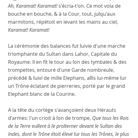
Ah, Karamat! Karamat!
s'écria-t'on. Ce mot vola de
bouche en bouche, & à la Cour, tout, juſqu'aux
marmitons, répétoit en levant les mains au ciel,
Karamat! Karamat!
La cérémonie des balances fut ſuivie d'une marche
triomphante du Sultan dans Lahor, Capitale du
Royaume. Il en fit le tour au ſon des tymbales & des
trompettes, entouré d'une Garde nombreuſe,
précédé & ſuivi de mille Elephans, aſſis lui-même ſur
un Trône éclatant de pierreries, porté par le grand
Elephant blanc de la Courine.
A la tête du cortège s'avançoient deux Hérauts
d'armes: l'un crioit à ſon de trompe,
Que tous les Rois
de la Terre euſſent à ſe proſterner devant le Sultan des
Indes, dont le Trône étoit élevé ſur tous les Trônes, le plus