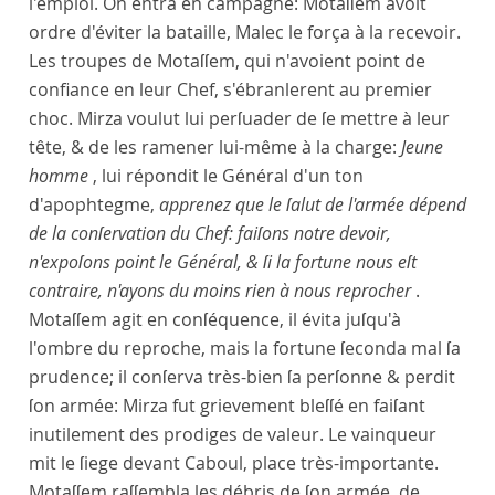
l'emploi. On entra en campagne: Motaſſem avoit
ordre d'éviter la bataille, Malec le força à la recevoir.
Les troupes de Motaſſem, qui n'avoient point de
confiance en leur Chef, s'ébranlerent au premier
choc. Mirza voulut lui perſuader de ſe mettre à leur
tête, & de les ramener lui-même à la charge:
Jeune
homme
, lui répondit le Général d'un ton
d'apophtegme,
apprenez que le ſalut de l'armée dépend
de la conſervation du Chef: faiſons notre devoir,
n'expoſons point le Général, & ſi la fortune nous eſt
contraire, n'ayons du moins rien à nous reprocher
.
Motaſſem agit en conſéquence, il évita juſqu'à
l'ombre du reproche, mais la fortune ſeconda mal ſa
prudence; il conſerva très-bien ſa perſonne & perdit
ſon armée: Mirza fut grievement bleſſé en faiſant
inutilement des prodiges de valeur. Le vainqueur
mit le ſiege devant Caboul, place très-importante.
Motaſſem raſſembla les débris de ſon armée, de