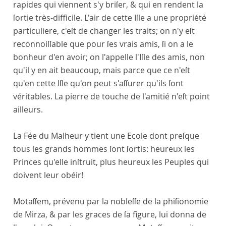
rapides qui viennent s'y briſer, & qui en rendent la
ſortie très-difficile. L'air de cette Iſle a une propriété
particuliere, c'eſt de changer les traits; on n'y eſt
reconnoiſſable que pour ſes vrais amis, ſi on a le
bonheur d'en avoir; on l'appelle l'Iſle des amis, non
qu'il y en ait beaucoup, mais parce que ce n'eſt
qu'en cette Iſle qu'on peut s'aſſurer qu'ils ſont
véritables. La pierre de touche de l'amitié n'eſt point
ailleurs.
La Fée du Malheur y tient une Ecole dont preſque
tous les grands hommes ſont ſortis: heureux les
Princes qu'elle inſtruit, plus heureux les Peuples qui
doivent leur obéir!
Motaſſem, prévenu par la nobleſſe de la phiſionomie
de Mirza, & par les graces de ſa figure, lui donna de