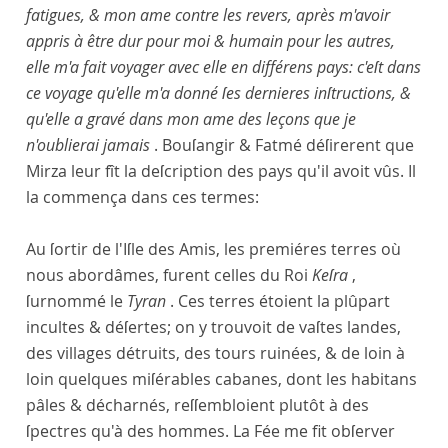
fatigues, & mon ame contre les revers, après m'avoir
appris à être dur pour moi & humain pour les autres,
elle m'a fait voyager avec elle en différens pays: c'eſt dans
ce voyage qu'elle m'a donné ſes dernieres inſtructions, &
qu'elle a gravé dans mon ame des leçons que je
n'oublierai jamais
. Bouſangir & Fatmé déſirerent que
Mirza leur fît la deſcription des pays qu'il avoit vûs. Il
la commença dans ces termes:
Au ſortir de l'Iſle des Amis, les premiéres terres où
nous abordâmes, furent celles du Roi
Keſra
,
ſurnommé le
Tyran
. Ces terres étoient la plûpart
incultes & déſertes; on y trouvoit de vaſtes landes,
des villages détruits, des tours ruinées, & de loin à
loin quelques miſérables cabanes, dont les habitans
pâles & décharnés, reſſembloient plutôt à des
ſpectres qu'à des hommes. La Fée me fit obſerver