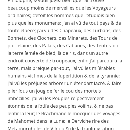
Philoſophe, & vous jugez bien que j'ai trouvé
beaucoup moins de merveilles que les Voyageurs
ordinaires; c'étoit les hommes que j'étudiois bien
plus que les monumens: j'en ai vû de tout pays & de
toute eſpéce; j'ai vû des Chapeaux, des Turbans, des
Bonnets, des Clochers, des Minarets, des Tours de
porcelaine, des Palais, des Cabanes, des Tentes: ici
la terre ſemée de bled, là de ris, dans un autre
endroit couverte de troupeaux; enfin j'ai parcouru la
terre, mais preſque par-tout, j'ai vû les miſérables
humains victimes de la ſuperſtition & de la tyrannie;
j'ai vû les préjugés arborer un étendart ſacré, & faire
plier ſous un joug de fer le cou des mortels
imbécilles: j'ai vû les Peuples reſpectivement
étonnés de la ſotiſe des peuples voiſins, & ne pas
ſentir la leur; le Brachmane ſe mocquer des voyages
de Mahomet dans la Lune; le Derviche rire des
Métamorphoſes de Viſnou & de la tranſmigration