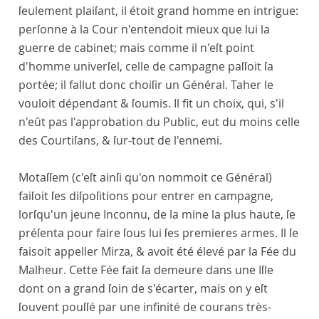
ſeulement plaiſant, il étoit grand homme en intrigue:
perſonne à la Cour n'entendoit mieux que lui la
guerre de cabinet; mais comme il n'eſt point
d'homme univerſel, celle de campagne paſſoit ſa
portée; il fallut donc choiſir un Général. Taher le
vouloit dépendant & ſoumis. Il fit un choix, qui, s'il
n'eût pas l'approbation du Public, eut du moins celle
des Courtiſans, & ſur-tout de l'ennemi.
Motaſſem (c'eſt ainſi qu'on nommoit ce Général)
faiſoit ſes diſpoſitions pour entrer en campagne,
lorſqu'un jeune Inconnu, de la mine la plus haute, ſe
préſenta pour faire ſous lui ſes premieres armes. Il ſe
faisoit appeller Mirza, & avoit été élevé par la Fée du
Malheur. Cette Fée fait ſa demeure dans une Iſle
dont on a grand ſoin de s'écarter, mais on y eſt
ſouvent pouſſé par une infinité de courans très-