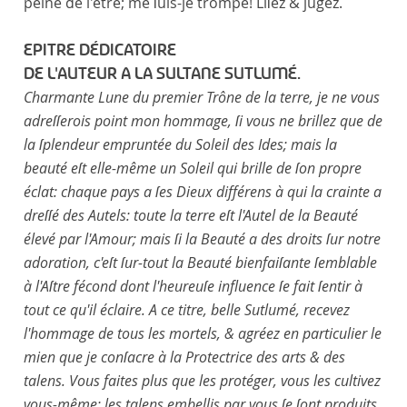
peine de l'être; me ſuis-je trompé! Liſez & jugez.
EPITRE DÉDICATOIRE
DE L'AUTEUR A LA SULTANE SUTLUMÉ.
Charmante Lune du premier Trône de la terre, je ne vous
adreſſerois point mon hommage, ſi vous ne brillez que de
la ſplendeur empruntée du Soleil des Ides; mais la
beauté eſt elle-même un Soleil qui brille de ſon propre
éclat: chaque pays a ſes Dieux différens à qui la crainte a
dreſſé des Autels: toute la terre eſt l'Autel de la Beauté
élevé par l'Amour; mais ſi la Beauté a des droits ſur notre
adoration, c'eſt ſur-tout la Beauté bienfaiſante ſemblable
à l'Aſtre fécond dont l'heureuſe influence ſe fait ſentir à
tout ce qu'il éclaire. A ce titre, belle Sutlumé, recevez
l'hommage de tous les mortels, & agréez en particulier le
mien que je conſacre à la Protectrice des arts & des
talens. Vous faites plus que les protéger, vous les cultivez
vous-même: les talens embellis par vous ſe ſont produits