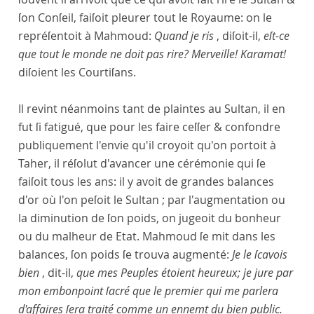
ſon Conſeil, faiſoit pleurer tout le Royaume: on le
repréſentoit à Mahmoud:
Quand je ris
, diſoit-il,
eſt-ce
que tout le monde ne doit pas rire? Merveille! Karamat!
diſoient les Courtiſans.
Il revint néanmoins tant de plaintes au Sultan, il en
fut ſi fatigué, que pour les faire ceſſer & confondre
publiquement l'envie qu'il croyoit qu'on portoit à
Taher, il réſolut d'avancer une cérémonie qui ſe
faiſoit tous les ans: il y avoit de grandes balances
d'or où l'on peſoit le Sultan
; par l'augmentation ou
la diminution de ſon poids, on jugeoit du bonheur
ou du malheur de Etat. Mahmoud ſe mit dans les
balances, ſon poids ſe trouva augmenté:
Je le ſcavois
bien
, dit-il,
que mes Peuples étoient heureux; je jure par
mon embonpoint ſacré que le premier qui me parlera
d'affaires ſera traité comme un ennemt du bien public.