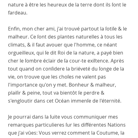
nature à être les heureux de la terre dont ils ſont le
fardeau.
Enfin, mon cher ami, j'ai trouvé partout la ſotiſe & le
malheur. Ce ſont des plantes naturelles à tous les
climats, & il faut avouer que l'homme, ce néant
orgueilleux, qui ſe dit Roi de la nature, a payé bien
cher le ſombre éclair de ſa cour-te exiſtence. Après
tout quand on conſidere la briéveté du ſonge de la
vie, on trouve que les choſes ne valent pas
l'importance qu'on y met. Bonheur & malheur,
plaiſir & peine, tout va bientôt ſe perdre &
s'engloutir dans cet Océan immenſe de l'éternité.
Je pourrai dans la ſuite vous communiquer mes
remarques particulieres ſur les différentes Nations
que j'ai vûes: Vous verrez comment la Coutume, la