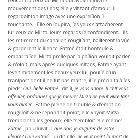
rencontra ceux de Mirza qui avoient ſuivi le
mouvement des ſiens; elle y vit tant d'amour, il
regardoit ſon image avec une expreſſion ſi
touchante... Elle en ſoupira, ſes yeux s'attacherent
ſur ceux de Mirza, leurs regards ſe confondirent... ils
les retirerent du canal en rougiſſant, baiſſerent la vûe
& garderent le ſilence. Fatmé étoit honteuſe &
embarraſſee: Mirza preſſé par ſa paſſion vouloit parler
& n'oſoit; mais après quelques inſtans, Fatmé ayant
levé timidement ſes beaux yeux lui, pouſſé d'un
tranſport dont il ne fut pas maître, il ſe précipita à ſes
pieds:
Oui, belle Fatmé
, dit-il,
je vous adore: ſi c'eſt vous
offenſer, ordonnez que je meure; Mirza ne peut vivre ſans
vous aimer
. Fatmé pleine de trouble & d'émotion
rougiſſoit & ne répondoit point; elle voyoit Mirza
tremblant à ſes genoux, elle trembloit elle-même:
Fatmé
, pourſuivit-il,
que dois-je augurer de votre
ſilence? Que Fatmé
, lui dit-elle,
ne veut point la mort de