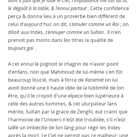
dont il faut que je loue le Ciel, l'impuiſſance me ſuit au lit,
le dégoût à la table, & l'ennui partout
. Cette confidence
perça & donna lieu à un proverbe bien différent de
celui d'aujourd'hui: on dit,
s'amuſer comme un Roi
; on
diſoit aux Indes,
s'ennuyer comme un Sultan
. Il n'en
prenoit pas moins dans ſes titres la qualité de
toujours gai
.
A cet ennui ſe joignoit le chagrin de n'avoir point
d'enfans, non que Mahmoud de lui-même s'en fût
beaucoup ſoucié, mais à force de
Karamat
on lui
avoit donné une ſi haute idée de la ſublimité de ſon
être, qu'il ſe croyoit d'une eſpece bien ſupérieure à
celle des autres hommes, & cet uſurpateur ſans
mérite, Sultan par la grace de Zenghi, eut craint que
l'harmonie de l'Univers n'eût été troublée, s'il n'eût
laiſſé un imbécille de ſon ſang pour régir les Indes
après ſa mort. Le Ciel ne permit pas ce malheur: une