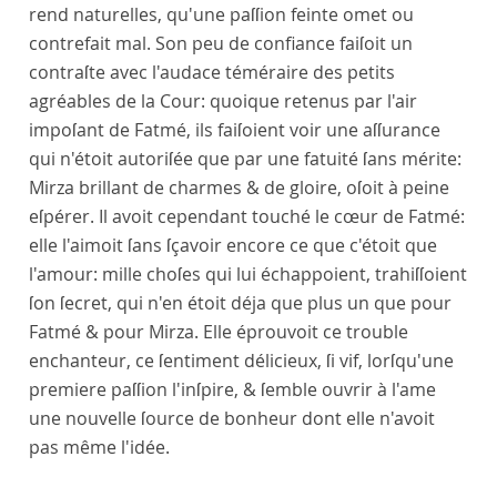
rend naturelles, qu'une paſſion feinte omet ou
contrefait mal. Son peu de confiance faiſoit un
contraſte avec l'audace téméraire des petits
agréables de la Cour: quoique retenus par l'air
impoſant de Fatmé, ils faiſoient voir une aſſurance
qui n'étoit autoriſée que par une fatuité ſans mérite:
Mirza brillant de charmes & de gloire, oſoit à peine
eſpérer. Il avoit cependant touché le cœur de Fatmé:
elle l'aimoit ſans ſçavoir encore ce que c'étoit que
l'amour: mille choſes qui lui échappoient, trahiſſoient
ſon ſecret, qui n'en étoit déja que plus un que pour
Fatmé & pour Mirza. Elle éprouvoit ce trouble
enchanteur, ce ſentiment délicieux, ſi vif, lorſqu'une
premiere paſſion l'inſpire, & ſemble ouvrir à l'ame
une nouvelle ſource de bonheur dont elle n'avoit
pas même l'idée.