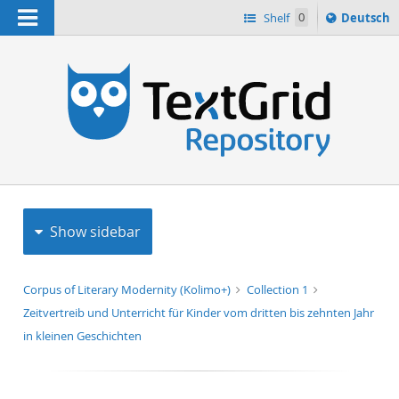
Navigation
Sprache
Shelf
0
Deutsch
ï¿½ndern
h
nach
Show sidebar
Corpus of Literary Modernity (Kolimo+)
Collection 1
Zeitvertreib und Unterricht für Kinder vom dritten bis zehnten Jahr
in kleinen Geschichten