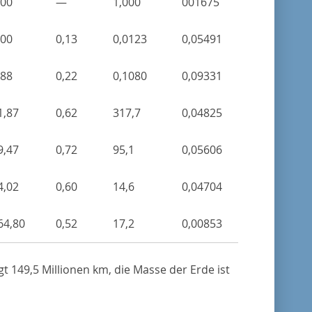
,00
—
1,000
001675
,00
0,13
0,0123
0,05491
,88
0,22
0,1080
0,09331
1,87
0,62
317,7
0,04825
9,47
0,72
95,1
0,05606
4,02
0,60
14,6
0,04704
64,80
0,52
17,2
0,00853
t 149,5 Millionen km, die Masse der Erde ist