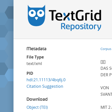
Metadata
Corpus 
File Type
[]
[]
text/xml
DAS S
PID
DER 
hdl:21.11113/4bq6j.0
Citation Suggestion
VON
SVAN
Download
Object (TEI)
MIT 2