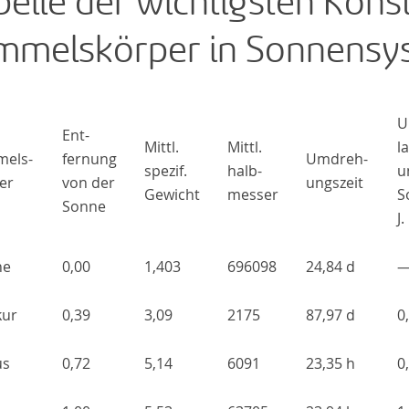
belle der wichtigsten Kons
mmelskörper in Sonnensy
U
Ent-
Mittl.
Mittl.
l
els-
fernung
Umdreh-
spezif.
halb-
u
er
von der
ungszeit
Gewicht
messer
S
Sonne
J.
ne
0,00
1,403
696098
24,84 d
kur
0,39
3,09
2175
87,97 d
0
us
0,72
5,14
6091
23,35 h
0