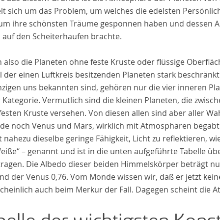
lt sich um das Problem, um welches die edelsten Persönlic
tum ihre schönsten Träume gesponnen haben und dessen A
o
auf den Scheiterhaufen brachte.
also die Planeten ohne feste Kruste oder flüssige Oberfläc
l der einen Luftkreis besitzenden Planeten stark beschrän
inzigen uns bekannten sind, gehören nur die vier inneren Pl
 Kategorie. Vermutlich sind die kleinen Planeten, die zwisc
festen Kruste versehen. Von diesen allen sind aber aller Wa
rde noch Venus und Mars, wirklich mit Atmosphären begabt.
t nahezu dieselbe geringe Fähigkeit, Licht zu reflektieren, w
eiße“ – genannt und ist in die unten aufgeführte Tabelle üb
tragen. Die Albedo dieser beiden Himmelskörper beträgt nur
nd der Venus 0,76. Vom Monde wissen wir, daß er jetzt kein
cheinlich auch beim Merkur der Fall. Dagegen scheint die 