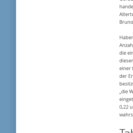
hande
Alter
Brun
Haben 
Anzah
die e
dieser
einer 
der E
besitz
„die W
einge
0,22 u
wahrs