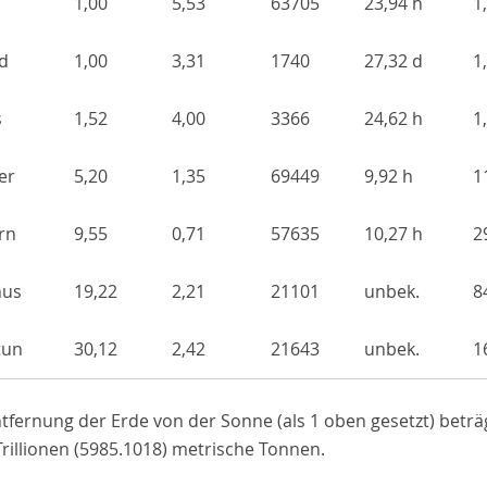
1,00
5,53
63705
23,94 h
1
d
1,00
3,31
1740
27,32 d
1
s
1,52
4,00
3366
24,62 h
1
er
5,20
1,35
69449
9,92 h
1
rn
9,55
0,71
57635
10,27 h
2
nus
19,22
2,21
21101
unbek.
8
tun
30,12
2,42
21643
unbek.
1
tfernung der Erde von der Sonne (als 1 oben gesetzt) beträg
rillionen (5985.10
18
) metrische Tonnen.