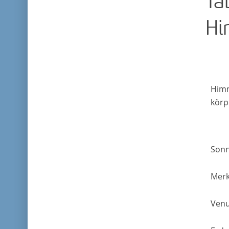
Ta
Hi
Himm
körp
Son
Mer
Ven