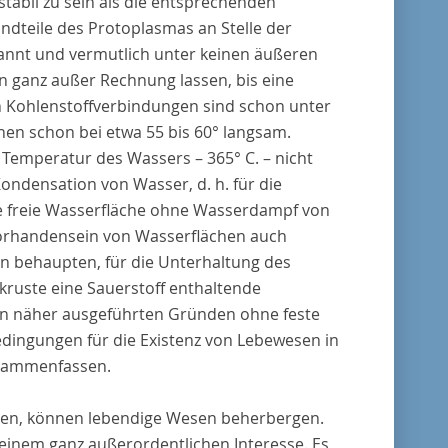
tabil zu sein als die entsprechenden
ndteile des Protoplasmas an Stelle der
annt und vermutlich unter keinen äußeren
en ganz außer Rechnung lassen, bis eine
en Kohlenstoffverbindungen sind schon unter
nen schon bei etwa 55 bis 60° langsam.
 Temperatur des Wassers – 365° C. – nicht
ndensation von Wasser, d. h. für die
e freie Wasserfläche ohne Wasserdampf von
 Vorhandensein von Wasserflächen auch
en behaupten, für die Unterhaltung des
dkruste eine Sauerstoff enthaltende
en näher ausgeführten Gründen ohne feste
edingungen für die Existenz von Lebewesen in
usammenfassen.
tzen, können lebendige Wesen beherbergen.
einem ganz außerordentlichen Interesse. Es