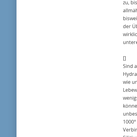
zu, bi
allmäh
biswei
der Ü
wirkl
unter
[]
Sind 
Hydra
wie un
Lebew
wenig
könne
unbes
1000° 
Verbi