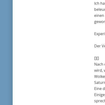
Ich h
beleuc
einen 
gewon
Exper
Der V
[]
[]
Nach 
wird, 
Wolken
Satur
Eine d
Einig
sprec