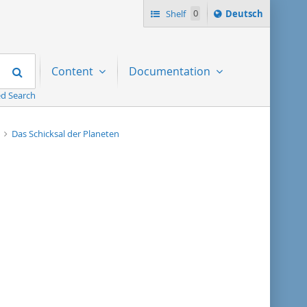
Sprache
Shelf
0
Deutsch
ï¿½ndern
nach
Search
Content
Documentation
d Search
n
Das Schicksal der Planeten