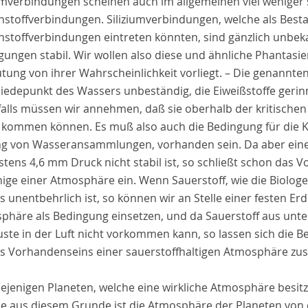
iumverbindungen scheinen auch im allgemeinen viel weniger s
nstoffverbindungen. Siliziumverbindungen, welche als Besta
nstoffverbindungen eintreten könnten, sind gänzlich unbek
gungen stabil. Wir wollen also diese und ähnliche Phantasi
tung von ihrer Wahrscheinlichkeit vorliegt. – Die genannt
iedepunkt des Wassers unbeständig, die Eiweißstoffe gerin
falls müssen wir annehmen, daß sie oberhalb der kritischen
kommen können. Es muß also auch die Bedingung für die Ko
ng von Wasseransammlungen, vorhanden sein. Da aber ein
stens 4,6 mm Druck nicht stabil ist, so schließt schon das
nige einer Atmosphäre ein. Wenn Sauerstoff, wie die Biolog
 unentbehrlich ist, so können wir an Stelle einer festen Er
phäre als Bedingung einsetzen, und da Sauerstoff aus unt
uste in der Luft nicht vorkommen kann, so lassen sich die B
es Vorhandenseins einer sauerstoffhaltigen Atmosphäre z
iejenigen Planeten, welche eine wirkliche Atmosphäre besi
e aus diesem Grunde ist die Atmosphäre der Planeten von 