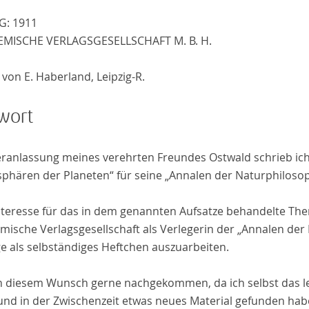
IG
:
1911
MISCHE VERLAGSGESELLSCHAFT M. B. H.
von E. Haberland, Leipzig-R.
wort
eranlassung meines verehrten Freundes
Ostwald
schrieb ich
phären der Planeten“ für seine „Annalen der Naturphilosop
nteresse für das in dem genannten Aufsatze behandelte The
mische Verlagsgesellschaft als Verlegerin der „Annalen der
ge als selbständiges Heftchen auszuarbeiten.
in diesem Wunsch gerne nachgekommen, da ich selbst das leb
und in der Zwischenzeit etwas neues Material gefunden habe