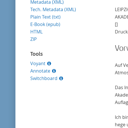
Metadata (XML)
Tech. Metadata (XML)
LEIPZ
Plain Text (txt)
AKADE
E-Book (epub)
[]
HTML
Druck 
ZIP
Vor
Tools
Voyant
Auf V
Annotate
Atmos
Switchboard
Das I
Akade
Aufla
Ich b
hege 