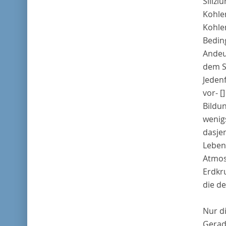
Siliz
Kohle
Kohle
Bedin
Andeu
dem S
Jeden
vor-
[]
Bildu
wenig
dasje
Lebens
Atmos
Erdkr
die d
Nur d
Gerad