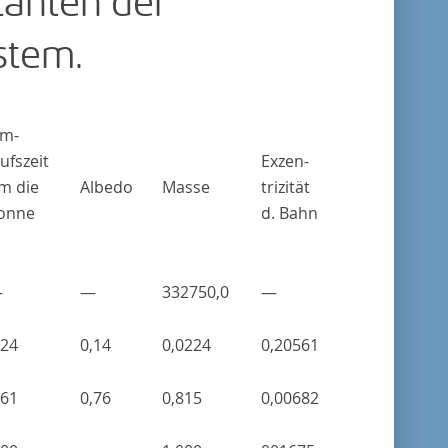
tanten der
stem.
m-
aufszeit
Exzen-
m die
Albedo
Masse
trizität
onne
d. Bahn
—
—
332750,0
—
,24
0,14
0,0224
0,20561
,61
0,76
0,815
0,00682