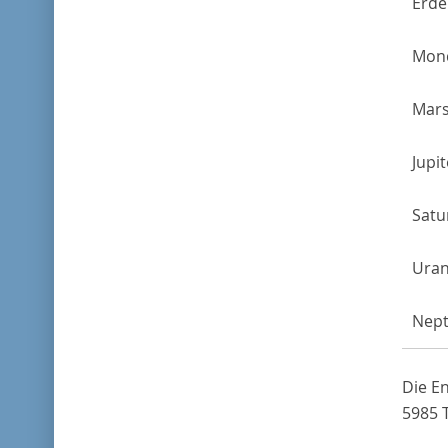
Erde
Mon
Mar
Jupit
Satu
Ura
Nep
Die En
5985 T