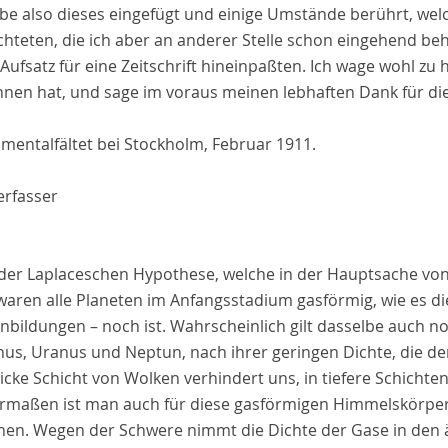
abe also dieses eingefügt und einige Umstände berührt, we
hteten, die ich aber an anderer Stelle schon eingehend beh
Aufsatz für eine Zeitschrift hineinpaßten. Ich wage wohl zu
nen hat, und sage im voraus meinen lebhaften Dank für di
imentalfältet bei Stockholm, Februar 1911.
erfasser
der
Laplace
schen Hypothese, welche in der Hauptsache 
waren alle Planeten im Anfangsstadium gasförmig, wie es die
bildungen – noch ist. Wahrscheinlich gilt dasselbe auch no
nus, Uranus und Neptun, nach ihrer geringen Dichte, die de
icke Schicht von Wolken verhindert uns, in tiefere Schichte
ermaßen ist man auch für diese gasförmigen Himmelskörper
hen. Wegen der Schwere nimmt die Dichte der Gase in den 