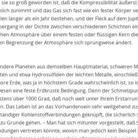
s sie so groß geworden ist, daß die Kompressibilität äußers
lich zunimmt und das Gas sich fast wie ein fester Körper v
len länger als ein Jahr bestehen, und der Fleck auf dem Jupit
bergang in der Dichte zwischen verschiedenen Schichten ein
ichen Atmosphäre über einem festen oder flüssigen Kern die
en Begrenzung der Atmosphäre sich sprungweise ändert.
andere Planeten aus demselben Hauptmaterial, schweren Met
ten und etwa Hydrosulfiden der leichten Metalle, einschlie
sre Erde, was ja in höchstem Grade wahrscheinlich ist, so is
esen eine feste Erdkruste Bedingung. Denn der Schmelzpunkt
stens über 1000 Grad, daß noch weit unter ihrem Erstarru
n. Das Leben ist an das Vorhandensein sehr weitgehend z
tändiger Kohlenstoffverbindungen geknüpft, die sicherlich s
zu Grunde gehen. – Man hat sich mitunter vorgestellt, daß S
ndungen vertreten könnte, wovon man jedoch kein Beispiel b