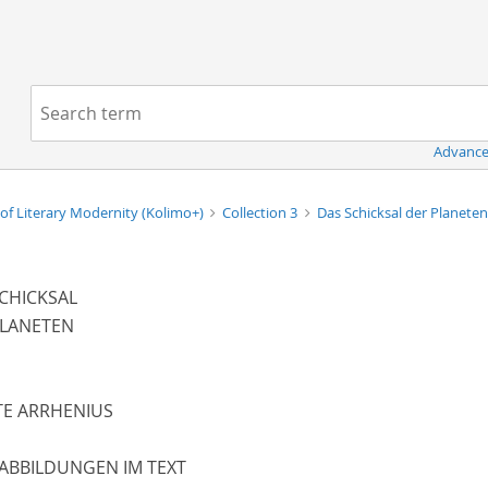
Navigation
Search term:
Advance
of Literary Modernity (Kolimo+)
Collection 3
Das Schicksal der Planete
CHICKSAL
PLANETEN
TE ARRHENIUS
 ABBILDUNGEN IM TEXT