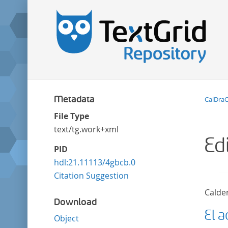
Metadata
CalDra
File Type
text/tg.work+xml
Ed
PID
hdl:21.11113/4gbcb.0
Citation Suggestion
Calde
Download
El a
Object