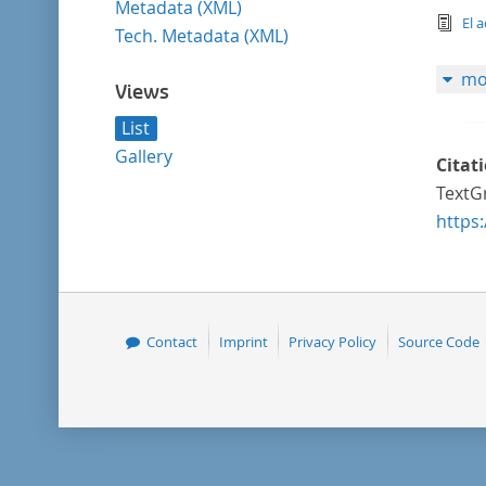
Metadata (XML)
tex
El a
Tech. Metadata (XML)
mo
Views
List
Gallery
Citat
TextGr
https
Contact
Imprint
Privacy Policy
Source Code