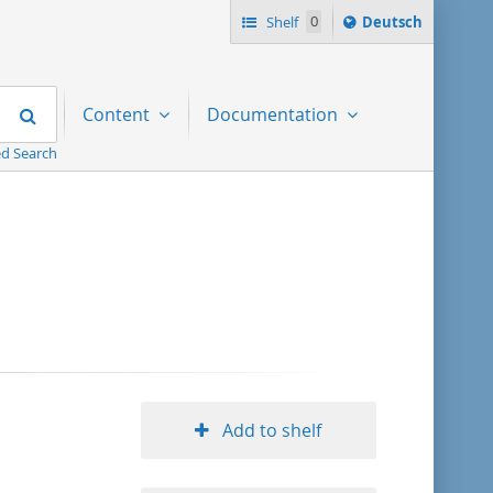
Sprache
Shelf
0
Deutsch
ï¿½ndern
nach
Search
Content
Documentation
d Search
Add to shelf