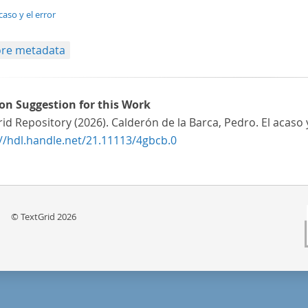
t/tg.edition+tg.aggregation+xml
caso y el error
re metadata
ion Suggestion for this Work
id Repository (2026). Calderón de la Barca, Pedro. El acaso 
://hdl.handle.net/21.11113/4gbcb.0
© TextGrid 2026