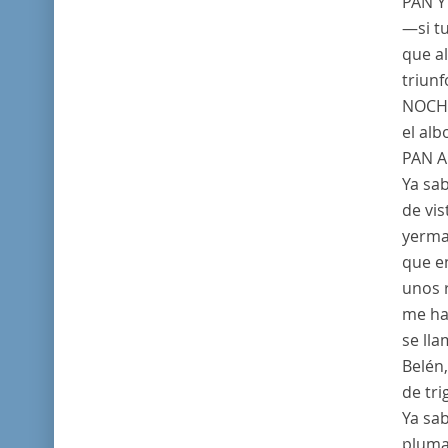
PAN
Y 
—si t
que al
triunf
NOCH
el alb
PAN
A
Ya sa
de vis
yerma
que e
unos 
me ha
se ll
Belén
de tri
Ya sa
plumas