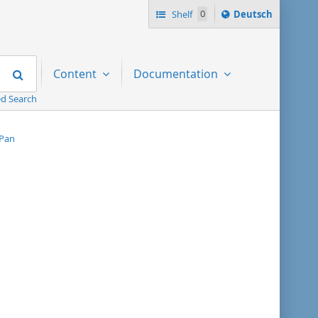
Sprache
Shelf
0
Deutsch
ï¿½ndern
nach
Search
Content
Documentation
d Search
 Pan