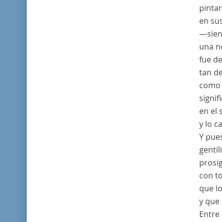
pinta
en sus
—sien
una no
fue d
tan de
como 
signi
en el
y lo c
Y pue
gentíl
prosi
con to
que lo
y que 
Entre 