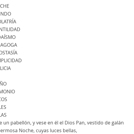
OCHE
UNDO
OLATRÍA
NTILIDAD
DAÍSMO
INAGOGA
OSTASÍA
MPLICIDAD
LICIA
IÑO
EMONIO
COS
LES
LAS
 un pabellón, y vese en él el Dios Pan, vestido de galán
ermosa Noche, cuyas luces bellas,