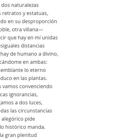
r dos naturalezas
 retratos y estatuas,
do en su desproporción
ble, otra villana—
ecir que hay en mí unidas
siguales distancias
hay de humano a divino,
ficándome en ambas:
 semblante lo eterno
aduco en las plantas.
s vamos convenciendo
icas ignorancias,
gamos a dos luces,
das las circunstancias
 alegórico pide
lo histórico manda.
la gran plenitud