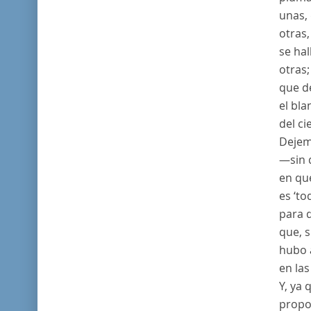
unas, 
otras,
se hal
otras;
que d
el bla
del ci
Dejem
—sin 
en qu
es ‘t
para 
que, s
hubo 
en las
Y, ya
propo