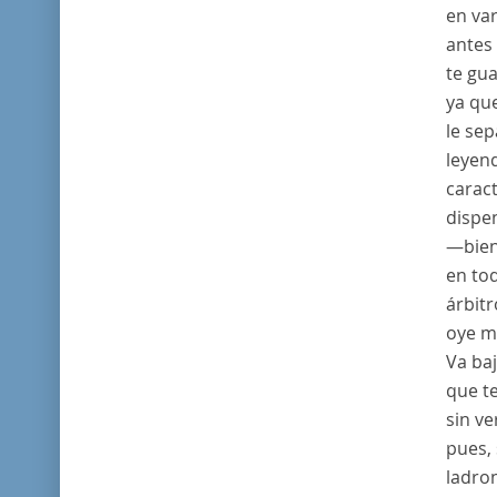
en va
antes 
te gua
ya que
le sep
leyen
caract
dispen
—bien
en to
árbitr
oye mi
Va ba
que t
sin v
pues, 
ladro