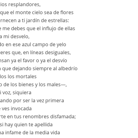
rios resplandores,
que el monte cielo sea de flores
rnecen a ti jardín de estrellas:
 me debes que el influjo de ellas
a mi desvelo,
do en ese azul campo de yelo
eres que, en líneas desiguales,
san ya el favor o ya el desvío
 que dejando siempre al albedrío
dos los mortales
o de los bienes y los males—,
 voz, siquiera
jando
por ser la vez primera
e ves invocada
erte en tus renombres disfamada;
si hay quien te apellida
na infame de la media vida