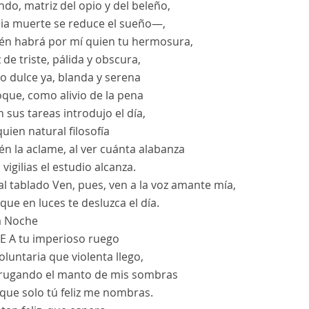
do, matriz del opio y del beleño,
ia muerte se reduce el sueño—,
én habrá por mí quien tu hermosura,
 de triste, pálida y obscura,
o dulce ya, blanda y serena
oque, como alivio de la pena
 sus tareas introdujo el día,
uien natural filosofía
n la aclame, al ver cuánta alabanza
 vigilias el estudio alcanza.
al tablado
Ven, pues, ven a la voz amante mía,
que en luces te desluzca el día.
la Noche
E
A tu imperioso ruego
luntaria que violenta llego,
rugando el manto de mis sombras
 que solo tú feliz me nombras.