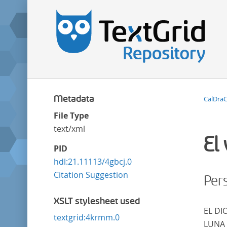
Metadata
CalDra
File Type
text/xml
El
PID
hdl:21.11113/4gbcj.0
Citation Suggestion
Per
XSLT stylesheet used
EL DI
textgrid:4krmm.0
LUNA