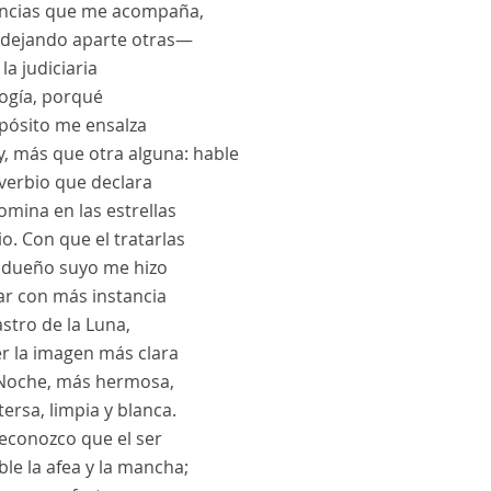
encias que me acompaña,
dejando aparte otras—
 la judiciaria
logía, porqué
opósito me ensalza
y, más que otra alguna: hable
overbio que declara
mina en las estrellas
io. Con que el tratarlas
dueño suyo me hizo
ar con más instancia
astro de la Luna,
er la imagen más clara
 Noche, más hermosa,
tersa, limpia y blanca.
reconozco que el ser
le la afea y la mancha;