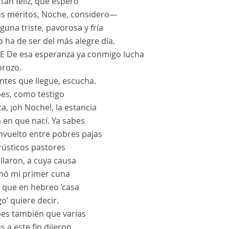
tan feliz, que espero
us méritos, Noche, considero—
guna triste, pavorosa y fría
o ha de ser del más alegre día.
E
De esa esperanza ya conmigo lucha
orozo.
ntes que llegue, escucha.
bes, como testigo
ta, ¡oh Noche!, la estancia
 en que nací. Ya sabes
nvuelto entre pobres pajas
rústicos pastores
llaron, a cuya causa
amó mi primer cuna
, que en hebreo ‘casa
go’ quiere decir.
bes también que varias
 a este fin dijeron,