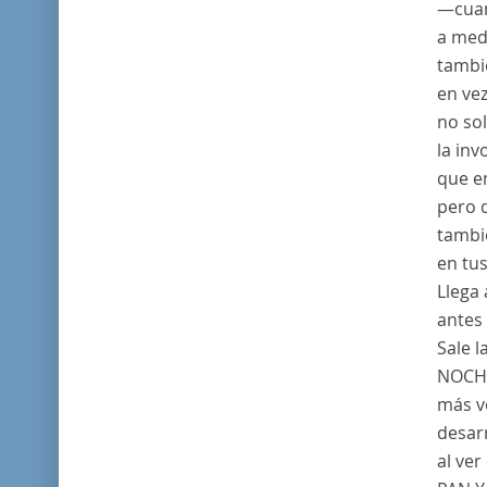
—cuan
a med
tambi
en vez
no sol
la inv
que en
pero q
tambié
en tus
Llega 
antes 
Sale 
NOCH
más vo
desar
al ver