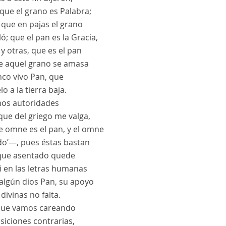
que el grano es Palabra;
 que en pajas el grano
ló; que el pan es la Gracia,
 y otras, que es el pan
e aquel grano se amasa
nco vivo Pan, que
elo a la tierra baja.
os autoridades
que del griego me valga,
e omne es el pan, y el omne
odo’—, pues éstas bastan
que asentado quede
i en las letras humanas
algún dios Pan, su apoyo
 divinas no falta.
 que vamos careando
siciones contrarias,