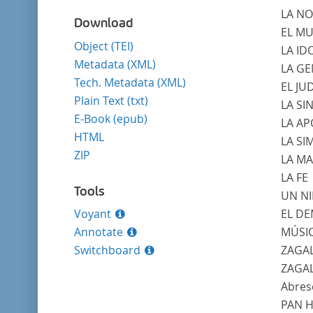
LA N
Download
EL M
Object (TEI)
LA ID
Metadata (XML)
LA GE
Tech. Metadata (XML)
EL JU
Plain Text (txt)
LA S
E-Book (epub)
LA AP
HTML
LA SI
ZIP
LA MA
LA FE
Tools
UN N
Voyant
EL D
Annotate
MÚSI
Switchboard
ZAGA
ZAGA
Abrese
PAN
H