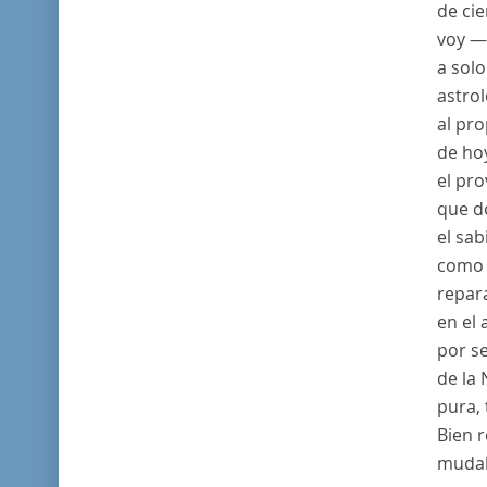
de ci
voy —
a solo
astro
al pr
de ho
el pr
que do
el sab
como 
repar
en el 
por s
de la
pura, 
Bien 
mudab