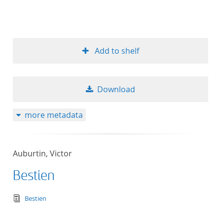
Add to shelf
Download
more metadata
Auburtin, Victor
Bestien
text/tg.edition+tg.aggregation+xml
Bestien