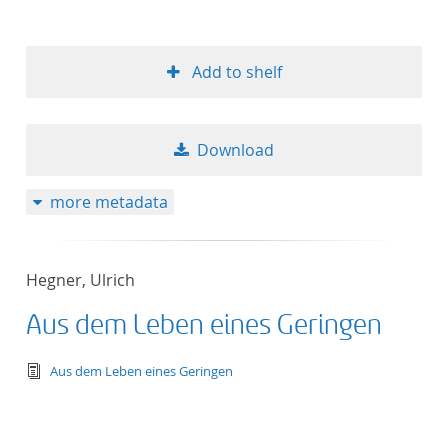
Add to shelf
Download
more metadata
Hegner, Ulrich
Aus dem Leben eines Geringen
text/tg.edition+tg.aggregation+xml
Aus dem Leben eines Geringen