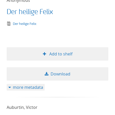
Anonymous
Der heilige Felix
text/tg.edition+tg.aggregation+xml
Der heilige Felix
Add to shelf
Download
more metadata
Auburtin, Victor