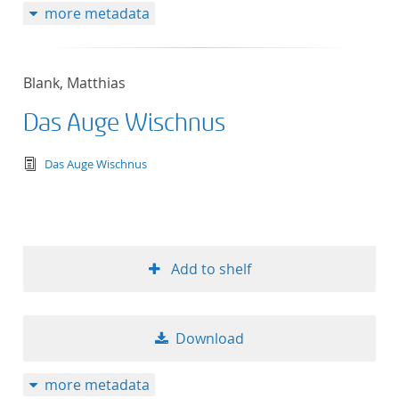
more metadata
Blank, Matthias
Das Auge Wischnus
text/tg.edition+tg.aggregation+xml
Das Auge Wischnus
Add to shelf
Download
more metadata