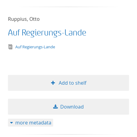
Ruppius, Otto
Auf Regierungs-Lande
text/tg.edition+tg.aggregation+xml
Auf Regierungs-Lande
Add to shelf
Download
more metadata