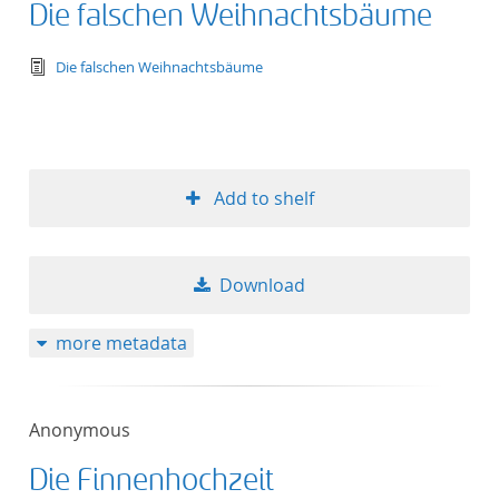
Die falschen Weihnachtsbäume
text/tg.edition+tg.aggregation+xml
Die falschen Weihnachtsbäume
Add to shelf
Download
more metadata
Anonymous
Die Finnenhochzeit