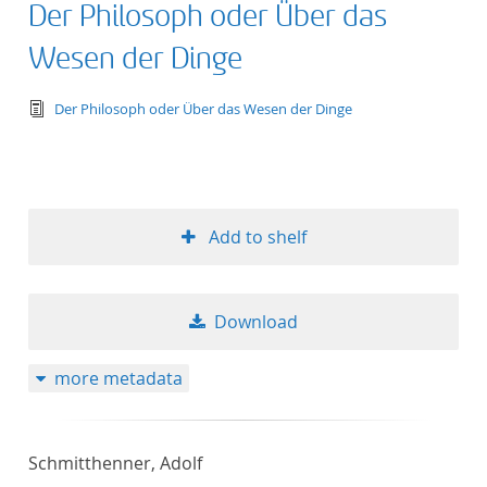
Der Philosoph oder Über das
Wesen der Dinge
text/tg.edition+tg.aggregation+xml
Der Philosoph oder Über das Wesen der Dinge
Add to shelf
Download
more metadata
Schmitthenner, Adolf