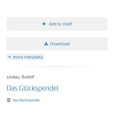
Add to shelf
Download
more metadata
Lindau, Rudolf
Das Glückspendel
text/tg.edition+tg.aggregation+xml
Das Glückspendel