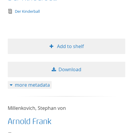
text/tg.edition+tg.aggregation+xml
Der Kinderball
Add to shelf
Download
more metadata
Millenkovich, Stephan von
Arnold Frank