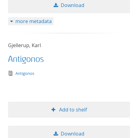
Download
more metadata
Gjellerup, Karl
Antigonos
text/tg.edition+tg.aggregation+xml
Antigonos
Add to shelf
Download