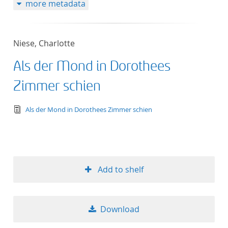
more metadata
Niese, Charlotte
Als der Mond in Dorothees
Zimmer schien
text/tg.edition+tg.aggregation+xml
Als der Mond in Dorothees Zimmer schien
Add to shelf
Download