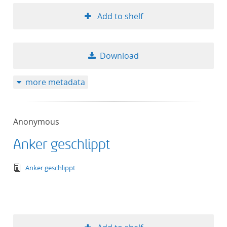
Add to shelf
Download
more metadata
Anonymous
Anker geschlippt
text/tg.edition+tg.aggregation+xml
Anker geschlippt