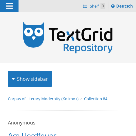
Navigation
Sprache
Shelf
0
Deutsch
ï¿½ndern
h
nach
Show sidebar
Corpus of Literary Modernity (Kolimo+)
Collection 84
Anonymous