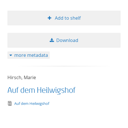
Add to shelf
Download
more metadata
Hirsch, Marie
Auf dem Heilwigshof
text/tg.edition+tg.aggregation+xml
Auf dem Heilwigshof