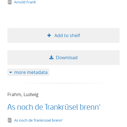
text/tg.edition+tg.aggregation+xml
Arnold Frank
Add to shelf
Download
more metadata
Frahm, Ludwig
As noch de Trankrüsel brenn'
text/tg.edition+tg.aggregation+xml
As noch de Trankrüsel brenn'