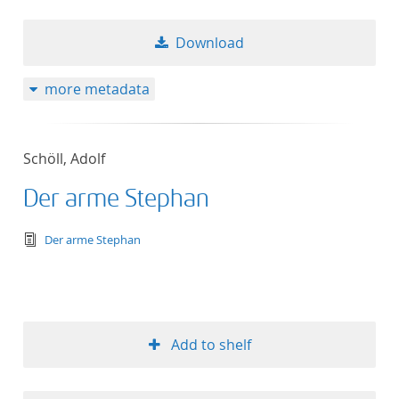
Download
more metadata
Schöll, Adolf
Der arme Stephan
text/tg.edition+tg.aggregation+xml
Der arme Stephan
Add to shelf