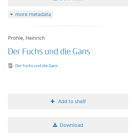
more metadata
Pröhle, Heinrich
Der Fuchs und die Gans
text/tg.edition+tg.aggregation+xml
Der Fuchs und die Gans
Add to shelf
Download