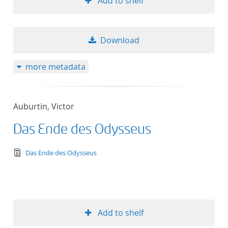
Add to shelf
Download
more metadata
Auburtin, Victor
Das Ende des Odysseus
text/tg.edition+tg.aggregation+xml
Das Ende des Odysseus
Add to shelf