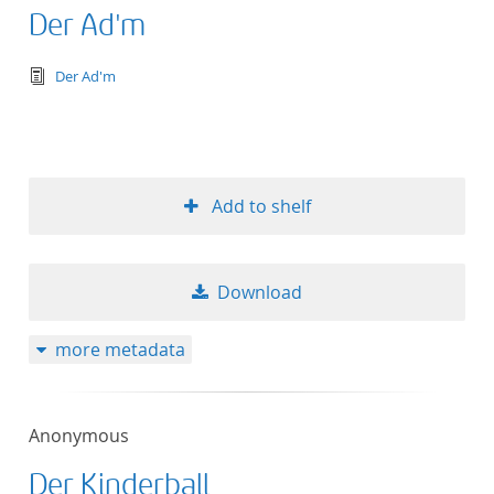
Der Ad'm
text/tg.edition+tg.aggregation+xml
Der Ad'm
Add to shelf
Download
more metadata
Anonymous
Der Kinderball