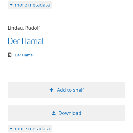
more metadata
Lindau, Rudolf
Der Hamal
text/tg.edition+tg.aggregation+xml
Der Hamal
Add to shelf
Download
more metadata