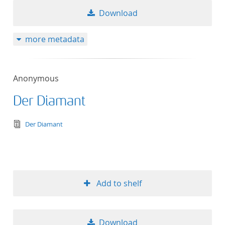
Download
more metadata
Anonymous
Der Diamant
text/tg.edition+tg.aggregation+xml
Der Diamant
Add to shelf
Download