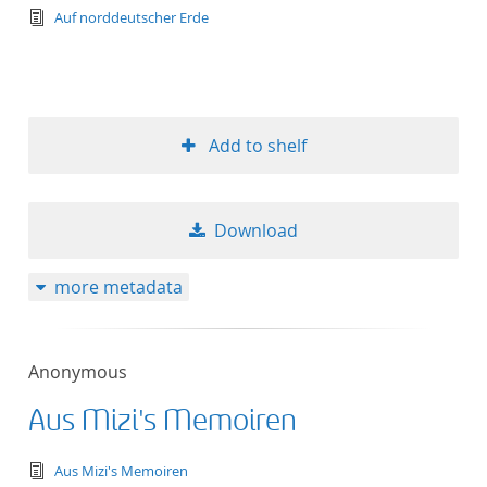
text/tg.edition+tg.aggregation+xml
Auf norddeutscher Erde
Add to shelf
Download
more metadata
Anonymous
Aus Mizi's Memoiren
text/tg.edition+tg.aggregation+xml
Aus Mizi's Memoiren