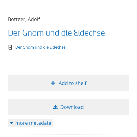
Böttger, Adolf
Der Gnom und die Eidechse
text/tg.edition+tg.aggregation+xml
Der Gnom und die Eidechse
Add to shelf
Download
more metadata