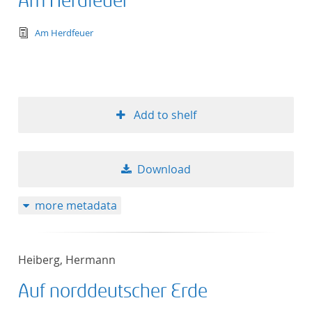
Am Herdfeuer
text/tg.edition+tg.aggregation+xml
Am Herdfeuer
Add to shelf
Download
more metadata
Heiberg, Hermann
Auf norddeutscher Erde