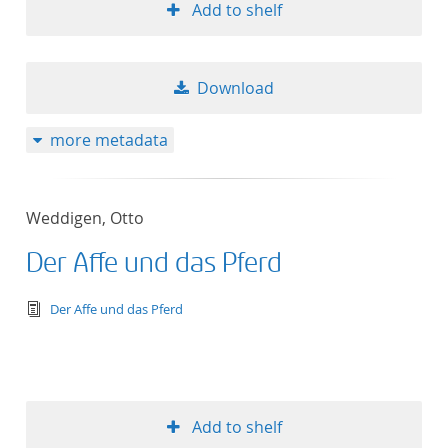
Add to shelf
Download
more metadata
Weddigen, Otto
Der Affe und das Pferd
text/tg.edition+tg.aggregation+xml
Der Affe und das Pferd
Add to shelf