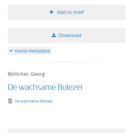
Add to shelf
Download
more metadata
Bötticher, Georg
De wachsame Bolezei
text/tg.edition+tg.aggregation+xml
De wachsame Bolezei