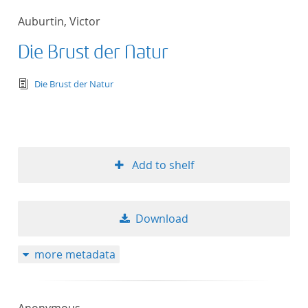
Auburtin, Victor
Die Brust der Natur
text/tg.edition+tg.aggregation+xml
Die Brust der Natur
Add to shelf
Download
more metadata