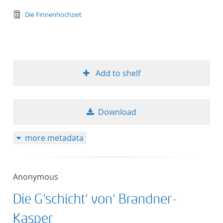
text/tg.edition+tg.aggregation+xml
Die Finnenhochzeit
Add to shelf
Download
more metadata
Anonymous
Die G'schicht' von' Brandner-
Kasper