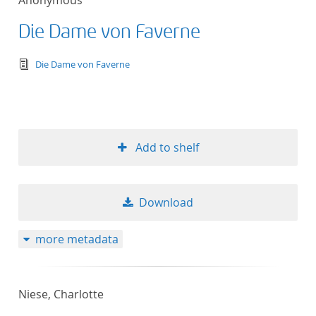
Anonymous
Die Dame von Faverne
text/tg.edition+tg.aggregation+xml
Die Dame von Faverne
Add to shelf
Download
more metadata
Niese, Charlotte