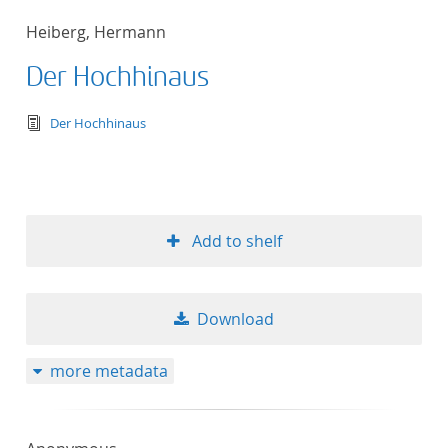
Heiberg, Hermann
Der Hochhinaus
text/tg.edition+tg.aggregation+xml
Der Hochhinaus
Add to shelf
Download
more metadata