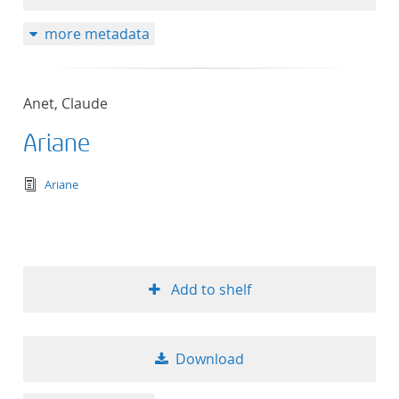
more metadata
Anet, Claude
Ariane
text/tg.edition+tg.aggregation+xml
Ariane
Add to shelf
Download