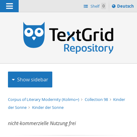
Navigation
Sprache
Shelf
0
Deutsch
ï¿½ndern
h
nach
Show sidebar
Corpus of Literary Modernity (Kolimo+)
Collection 98
Kinder
der Sonne
Kinder der Sonne
nicht-kommerzielle Nutzung frei