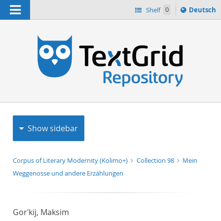
Navigation
Sprache
Shelf
0
Deutsch
ï¿½ndern
h
nach
Show sidebar
Corpus of Literary Modernity (Kolimo+)
Collection 98
Mein
Weggenosse und andere Erzählungen
Gorʹkij, Maksim