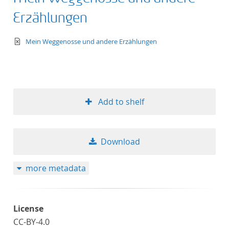
Erzählungen
text/xml
Mein Weggenosse und andere Erzählungen
Add to shelf
Download
more metadata
License
CC-BY-4.0