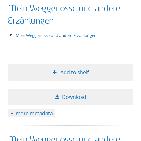
Mein Weggenosse und andere
Erzählungen
text/tg.work+xml
Mein Weggenosse und andere Erzählungen
Add to shelf
Download
more metadata
Mein Weggenosse und andere