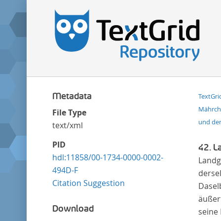
Metadata
TextGri
Mährche
File Type
und de
text/xml
PID
42. L
hdl:11858/00-1734-0000-0002-
Landgr
494D-F
derse
Citation Suggestion
Daselb
äußer
Download
seine 