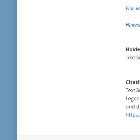
Eine v
Hinwei
Holde
TextG
Citat
TextG
Legen
und de
https