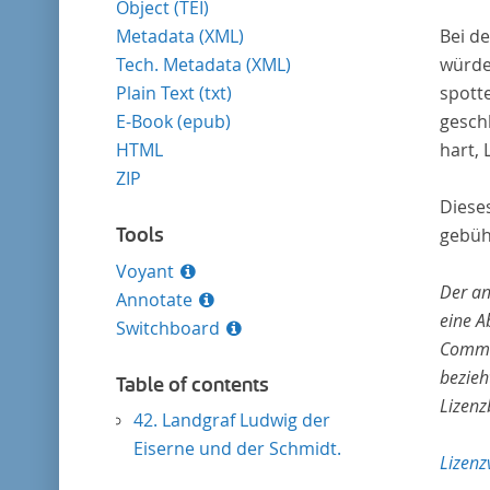
Object (TEI)
Metadata (XML)
Bei d
Tech. Metadata (XML)
würden
Plain Text (txt)
spotte
E-Book (epub)
geschl
HTML
hart, 
ZIP
Diese
Tools
gebüh
Voyant
Der an
Annotate
eine A
Switchboard
Common
bezieh
Table of contents
Lizen
42. Landgraf Ludwig der
Eiserne und der Schmidt.
Lizenz