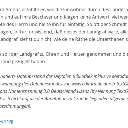
em Ambos erzählte er, wie die Einwohner durch des Landgr
 und auf ihre Beschwer und Klagen keine Antwort, viel weni
te des Herrn und hielte ihn für einfältig. So oft der Schm
agen, soll er, unwissend, daß dieses der Landgraf wäre, all
Landgraf, siehst du nicht, wie deine Räthe die Unterthanen
s soll der Landgraf zu Ohren und Herzen genommen und die 
rend gezügelt haben.
notierte Datenbestand der Digitalen Bibliothek inklusive Metadat
bwandlung des Datenbestandes von www.editura.de durch TextGri
s Namensnennung 3.0 Deutschland Lizenz (by-Nennung TextGrid,
t sich nicht auf die der Annotation zu Grunde liegenden allgemei
zbestimmungen).
vertrag