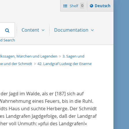
Sprache
Shelf
0
Deutsch
ï¿½ndern
nach
Search
Content
Documentation
d Search
lkssagen, Märchen und Legenden
3. Sagen und
rne und der Schmidt
42. Landgraf Ludwig der Eiserne
 der Jagd im Walde, als er
[187]
sich auf
Wahrnehmung eines Feuers, bis in die Ruhl.
hmidts Haus und suchte Herberge. Der Schmidt
es Landgrafen Jagdgefolge, daß der Landgraf
aher voll Unmuth: »pfui des Landgrafen!«