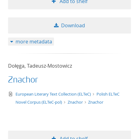
Add to shelf
Download
more metadata
Dołęga, Tadeusz-Mostowicz
Znachor
text/xml
European Literary Text Collection (ELTeC)
Polish ELTeC
Novel Corpus (ELTeC-pol)
Znachor
Znachor
Add to shelf