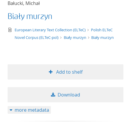
Bałucki, Michał
title ascending
Biały murzyn
title descending
text/xml
European Literary Text Collection (ELTeC)
Polish ELTeC
format ascending
Novel Corpus (ELTeC-pol)
Biały murzyn
Biały murzyn
format descendin
publication date 
Add to shelf
publication date 
Download
10
more metadata
20