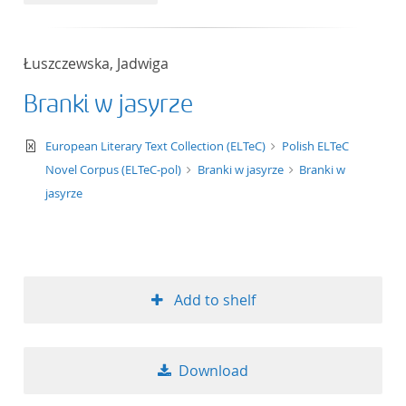
Łuszczewska, Jadwiga
Branki w jasyrze
text/xml
European Literary Text Collection (ELTeC)
Polish ELTeC
Novel Corpus (ELTeC-pol)
Branki w jasyrze
Branki w
jasyrze
Add to shelf
Download