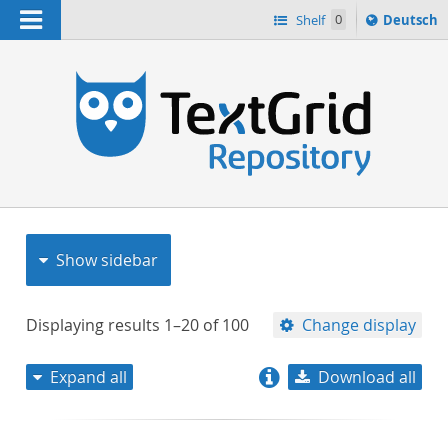
Navigation
Sprache
Shelf
0
Deutsch
ï¿½ndern
nach
h
Show sidebar
Displaying results
1–20
of
100
Change display
Expand all
Download all
relevance