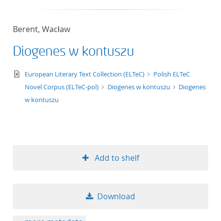
Berent, Wacław
Diogenes w kontuszu
text/xml
European Literary Text Collection (ELTeC)
Polish ELTeC
Novel Corpus (ELTeC-pol)
Diogenes w kontuszu
Diogenes
w kontuszu
Add to shelf
Download