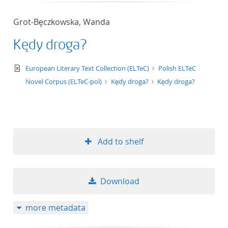
Grot-Bęczkowska, Wanda
Kędy droga?
text/xml
European Literary Text Collection (ELTeC)
Polish ELTeC
Novel Corpus (ELTeC-pol)
Kędy droga?
Kędy droga?
Add to shelf
Download
more metadata