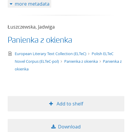
more metadata
Łuszczewska, Jadwiga
Panienka z okienka
text/xml
European Literary Text Collection (ELTeC)
Polish ELTeC
Novel Corpus (ELTeC-pol)
Panienka z okienka
Panienka z
okienka
Add to shelf
Download