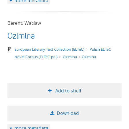
more metadata
Berent, Wacław
Ozimina
text/xml
European Literary Text Collection (ELTeC)
Polish ELTeC
Novel Corpus (ELTeC-pol)
Ozimina
Ozimina
Add to shelf
Download
more metadata