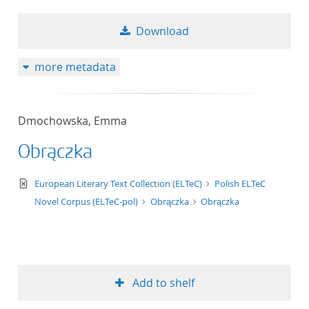
Download
more metadata
Dmochowska, Emma
Obrączka
text/xml
European Literary Text Collection (ELTeC)
Polish ELTeC
Novel Corpus (ELTeC-pol)
Obrączka
Obrączka
Add to shelf