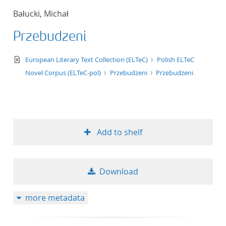
Bałucki, Michał
Przebudzeni
text/xml
European Literary Text Collection (ELTeC)
Polish ELTeC
Novel Corpus (ELTeC-pol)
Przebudzeni
Przebudzeni
Add to shelf
Download
more metadata