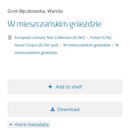
Grot-Bęczkowska, Wanda
W mieszczańskim gnieździe
text/xml
European Literary Text Collection (ELTeC)
Polish ELTeC
Novel Corpus (ELTeC-pol)
W mieszczańskim gnieździe
W
mieszczańskim gnieździe
Add to shelf
Download
more metadata