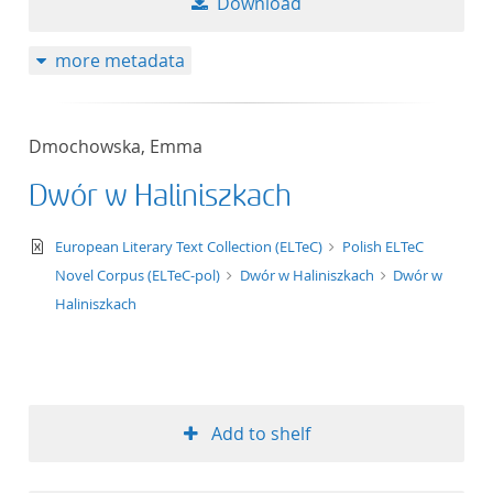
Download
more metadata
Dmochowska, Emma
Dwór w Haliniszkach
text/xml
European Literary Text Collection (ELTeC)
Polish ELTeC
Novel Corpus (ELTeC-pol)
Dwór w Haliniszkach
Dwór w
Haliniszkach
Add to shelf