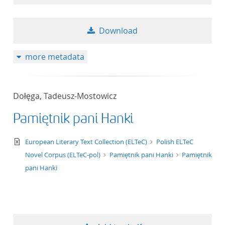
Download
more metadata
Dołęga, Tadeusz-Mostowicz
Pamiętnik pani Hanki
text/xml
European Literary Text Collection (ELTeC)
Polish ELTeC
Novel Corpus (ELTeC-pol)
Pamiętnik pani Hanki
Pamiętnik
pani Hanki