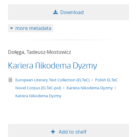
Download
more metadata
Dołęga, Tadeusz-Mostowicz
Kariera Nikodema Dyzmy
text/xml
European Literary Text Collection (ELTeC)
Polish ELTeC
Novel Corpus (ELTeC-pol)
Kariera Nikodema Dyzmy
Kariera Nikodema Dyzmy
Add to shelf