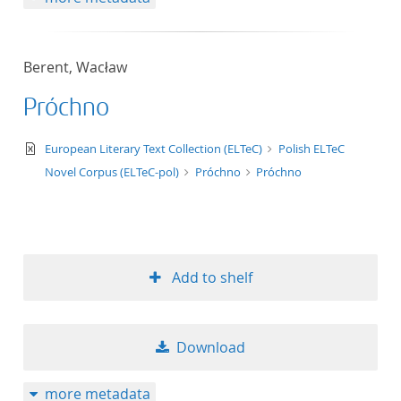
Berent, Wacław
Próchno
text/xml
European Literary Text Collection (ELTeC)
Polish ELTeC
Novel Corpus (ELTeC-pol)
Próchno
Próchno
Add to shelf
Download
more metadata