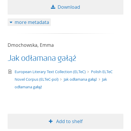
Download
more metadata
Dmochowska, Emma
Jak odłamana gałąź
text/xml
European Literary Text Collection (ELTeC)
Polish ELTeC
Novel Corpus (ELTeC-pol)
Jak odłamana gałąź
Jak
odłamana gałąź
Add to shelf