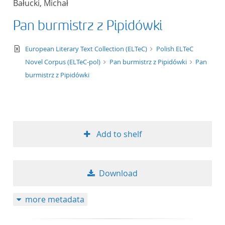
Bałucki, Michał
50
Pan burmistrz z Pipidówki
text/xml
European Literary Text Collection (ELTeC)
Polish ELTeC
Novel Corpus (ELTeC-pol)
Pan burmistrz z Pipidówki
Pan
burmistrz z Pipidówki
Add to shelf
Download
more metadata