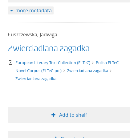
more metadata
Łuszczewska, Jadwiga
Zwierciadlana zagadka
text/xml
European Literary Text Collection (ELTeC)
Polish ELTeC
Novel Corpus (ELTeC-pol)
Zwierciadlana zagadka
Zwierciadlana zagadka
Add to shelf